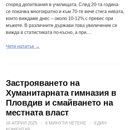
според допитвания в училищата. След 20-та година
се покачва многократно и към 70-те вече стига нивата,
които виждаме днес – около 10-12% с превес при
мъжете. В различните държави това увеличение се
вижда в статистиката по-късно, а при…
Чети нататък →
Застрояването на
Хуманитарната гимназия в
Пловдив и смайването на
местната власт
16 АПРИЛ 2025
/
6 МИНУТИ ЧЕТЕНЕ
/
ЕДИН
КОМЕНТАР