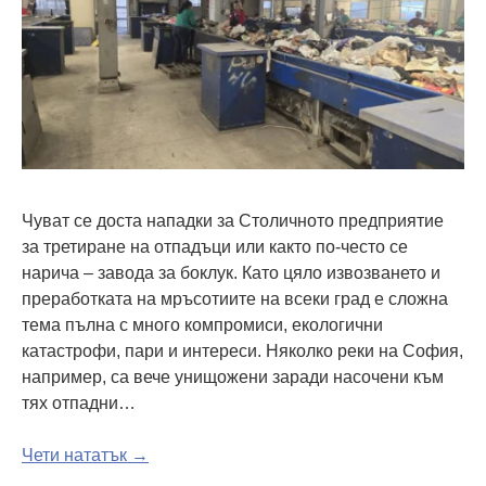
Чуват се доста нападки за Столичното предприятие
за третиране на отпадъци или както по-често се
нарича – завода за боклук. Като цяло извозването и
преработката на мръсотиите на всеки град е сложна
тема пълна с много компромиси, екологични
катастрофи, пари и интереси. Няколко реки на София,
например, са вече унищожени заради насочени към
тях отпадни…
Чети нататък →