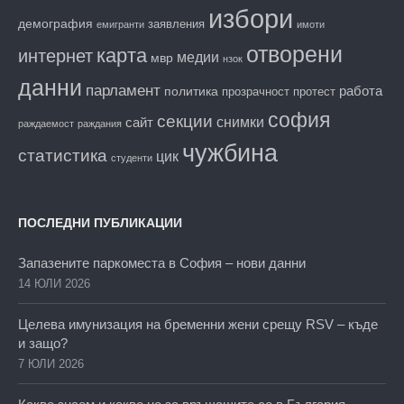
избори
демография
заявления
емигранти
имоти
отворени
карта
интернет
медии
мвр
нзок
данни
парламент
работа
политика
прозрачност
протест
софия
секции
снимки
сайт
раждаемост
раждания
чужбина
статистика
цик
студенти
ПОСЛЕДНИ ПУБЛИКАЦИИ
Запазените паркоместа в София – нови данни
14 ЮЛИ 2026
Целева имунизация на бременни жени срещу RSV – къде
и защо?
7 ЮЛИ 2026