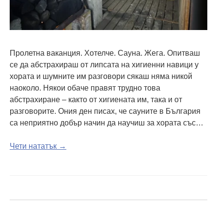
Пролетна ваканция. Хотелче. Сауна. Жега. Опитваш
се да абстрахираш от липсата на хигиенни навици у
хората и шумните им разговори сякаш няма никой
наоколо. Някои обаче правят трудно това
абстрахиране – както от хигиената им, така и от
разговорите. Ония ден писах, че сауните в България
са неприятно добър начин да научиш за хората със…
Чети нататък →