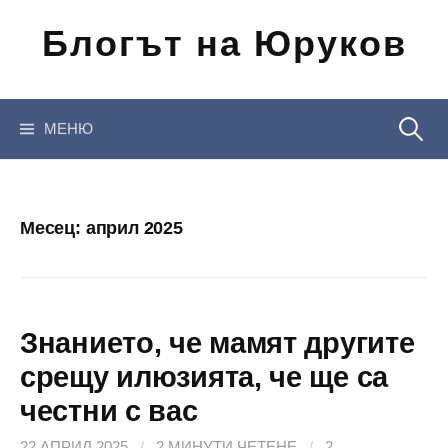
Отиди
Блогът на Юруков
на
съдържанието
Търсен
МЕНЮ
за:
Месец:
април 2025
Знанието, че мамят другите
срещу илюзията, че ще са
честни с вас
22 АПРИЛ 2025
/
2 МИНУТИ ЧЕТЕНЕ
/
2