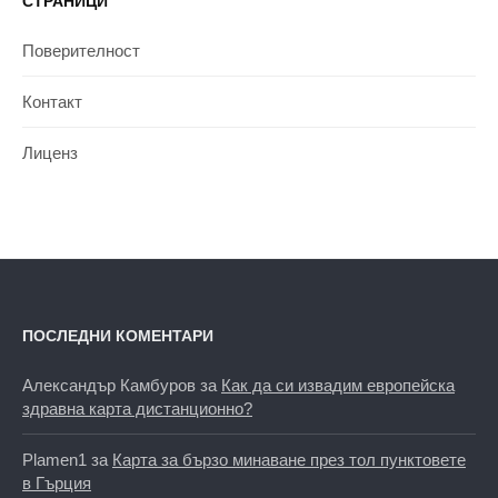
СТРАНИЦИ
Поверителност
Контакт
Лиценз
ПОСЛЕДНИ КОМЕНТАРИ
Александър Камбуров
за
Как да си извадим европейска
здравна карта дистанционно?
Plamen1
за
Карта за бързо минаване през тол пунктовете
в Гърция