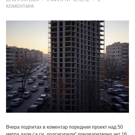
КОМЕНТАРА
Вчера подпитах в коментар поредния проект над 50
метра дали са си „подсигурили“ предварително акт 16