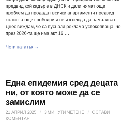
предвид кой кадър е в ДНСК и дали нямат още
проблем да продадат всички апартаменти предвид
колко са още свободни и не изглежда да намаляват.
Днес виждам, че са пуснали реклама успокояваща, че
през 2026-та ще има акт 16….
Чети нататък →
Една епидемия сред децата
ни, от която може да се
замислим
21 АПРИЛ 2025
/
3 МИНУТИ ЧЕТЕНЕ
/
ОСТАВИ
КОМЕНТАР