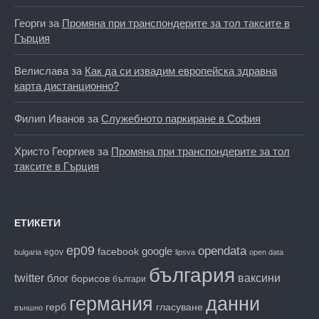
Георги
за
Промяна при транспондерите за тол таксите в
Гърция
Велислава
за
Как да си извадим европейска здравна
карта дистанционно?
Филип Иванов
за
Служебното паркиране в София
Христо Георгиев
за
Промяна при транспондерите за тол
таксите в Гърция
ЕТИКЕТИ
ep09
opendata
facebook
google
egov
bulgaria
lipsva
open data
българия
twitter
блог
ваксини
борисов
българи
данни
германия
гласуване
герб
външно