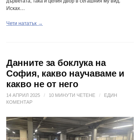
дърветата, така и целия двор в сегашния му вид.
Исках…
Чети нататък →
Данните за боклука на
София, какво научаваме и
какво не от него
14 АПРИЛ 2025
/
10 МИНУТИ ЧЕТЕНЕ
/
ЕДИН
КОМЕНТАР