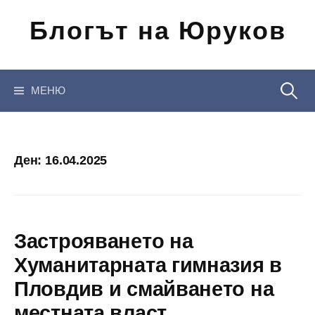
Отиди
Блогът на Юруков
на
съдържанието
Търсен
МЕНЮ
за:
Ден:
16.04.2025
Застрояването на
Хуманитарната гимназия в
Пловдив и смайването на
местната власт