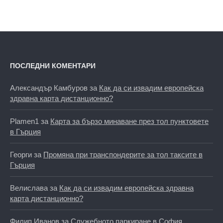
ПОСЛЕДНИ КОМЕНТАРИ
Александър Камбуров
за
Как да си извадим европейска
здравна карта дистанционно?
Plamen1
за
Карта за бързо минаване през тол пунктовете
в Гърция
Георги
за
Промяна при транспондерите за тол таксите в
Гърция
Велислава
за
Как да си извадим европейска здравна
карта дистанционно?
Филип Иванов
за
Служебното паркиране в София