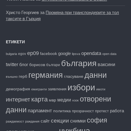
Христо Георгиев
за
Промяна при транспондерите за тол
таксите в Гърция
ЕТИКЕТИ
ep09
opendata
facebook
google
egov
bulgaria
lipsva
open data
българия
twitter
блог
ваксини
борисов
българи
данни
германия
гласуване
герб
външно
избори
демография
заявления
емигранти
имоти
отворени
карта
интернет
медии
мвр
нзок
данни
парламент
работа
политика
прозрачност
протест
софия
секции
снимки
сайт
раждаемост
раждания