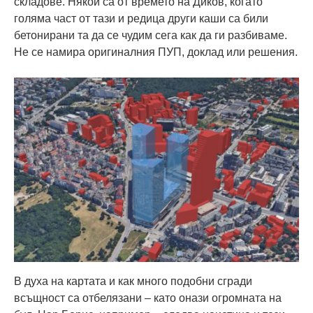
складове. Някои са от времето на Диков, когато
голяма част от тази и редица други каши са били
бетонирани та да се чудим сега как да ги разбиваме.
Не се намира оригиналния ПУП, доклад или решения.
В духа на картата и как много подобни сгради
всъщност са отбелязани – като онази огромната на