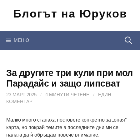
Отиди
Блогът на Юруков
на
съдържанието
Търсен
МЕНЮ
за:
За другите три кули при мол
Парадайс и защо липсват
23 МАРТ 2025
/
4 МИНУТИ ЧЕТЕНЕ
/
ЕДИН
КОМЕНТАР
Малко много станаха постовете конкретно за „оная“
карта, но покрай темите в последните дни ми се
налага да ѝ обръщам повече внимание.