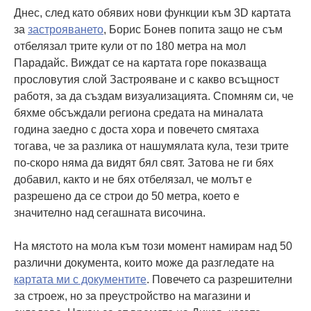
Днес, след като обявих нови функции към 3D картата
за
застрояването
, Борис Бонев попита защо не съм
отбелязал трите кули от по 180 метра на мол
Парадайс. Виждат се на картата горе показваща
прословутия слой Застрояване и с какво всъщност
работя, за да създам визуализацията. Спомням си, че
бяхме обсъждали региона средата на миналата
година заедно с доста хора и повечето смятаха
тогава, че за разлика от нашумялата кула, тези трите
по-скоро няма да видят бял свят. Затова не ги бях
добавил, както и не бях отбелязал, че молът е
разрешено да се строи до 50 метра, което е
значително над сегашната височина.
На мястото на мола към този момент намирам над 50
различни документа, които може да разгледате на
картата ми с документите
. Повечето са разрешителни
за строеж, но за преустройство на магазини и