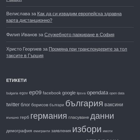
Велислава
за
Как да си извадим европейска здравна
карта дистанционно?
Филип Иванов
за
Служебното паркиране в София
Христо Георгиев
за
Промяна при транспондерите за тол
таксите в Гърция
ЕТИКЕТИ
ep09
opendata
facebook
google
egov
bulgaria
lipsva
open data
българия
twitter
блог
ваксини
борисов
българи
данни
германия
гласуване
герб
външно
избори
демография
заявления
емигранти
имоти