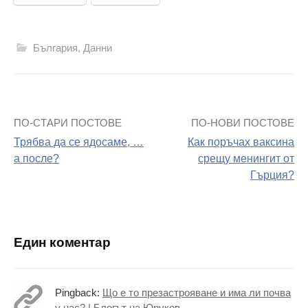
България
,
Данни
ПО-СТАРИ ПОСТОВЕ
ПО-НОВИ ПОСТОВЕ
Навигация
Трябва да се ядосаме, …
Как поръчах ваксина
на
а после?
срещу менингит от
Гърция?
поста
Един коментар
Pingback:
Що е то презастрояване и има ли почва
у нас? | Блогът на Юруков