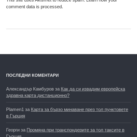
comment data is processed.
ПОСЛЕДНИ КОМЕНТАРИ
Александър Камбуров
за
Как да си извадим европейска
здравна карта дистанционно?
Plamen1
за
Карта за бързо минаване през тол пунктовете
в Гърция
Георги
за
Промяна при транспондерите за тол таксите в
Гърция