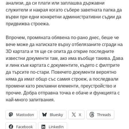
анализи, да си плати или заплашва държавни
служители и накрая когато събере заветната папка да
върви при едни конкретни административни съдии да
придвижва строежа.
Впрочем, промяната обявена по-рано днес, беше че
вече може да натискате върху отбелязаните сгради на
3D картата и тя ще се опита да открие последните
известни документи там, ако има въобще такива. Дава
и линк към картата с документите, където с филтрите
да търсите по-стари. Повечето документи вероятно
няма да имат общо със самия строеж, а последвали
промени като рекламни елементи, преустройство и
прочие. Добра отправна точка е обаче и функцията с
най-много запитвания.
Mastodon
Bluesky
X
Threads
Facebook
LinkedIn