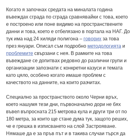
Когато я започнах средата на миналата година
въвеждах сграда по сграда сравнявайки с това, което
е построено или поне видимо на пространствените
данни и това, което е отбелязано в портала на НАГ. До
тук има над 24 хиляди полигона –
говорих
за това
през януари. Описал съм подробно
методологията
и
проблемите
свързани с нея. В рамките на това
въвеждане се допитвах редовно до различни групи и
организации запознати с конкретни казуси и темата
като цяло, особено когато имаше проблем с
качеството на данните, на които разчитах.
Специално за пространството около Черни връх,
което нашумя тези дни, първоначално дори не бях
въвел въпросната 215 метрова кула и други три от по
180 метра, за които ще стане дума тук, защото реших,
че е грешка в изписването на слой Застрояване.
Нямаше да е за пръв път и в такива случаи търся да