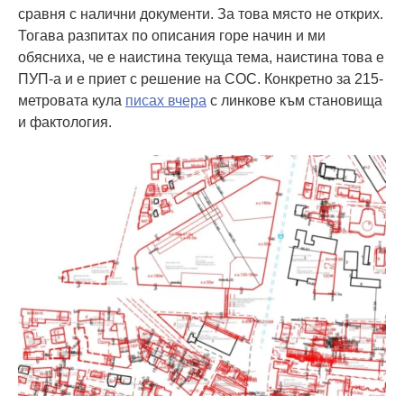
сравня с налични документи. За това място не открих.
Тогава разпитах по описания горе начин и ми
обясниха, че е наистина текуща тема, наистина това е
ПУП-а и е приет с решение на СОС. Конкретно за 215-
метровата кула
писах вчера
с линкове към становища
и фактология.