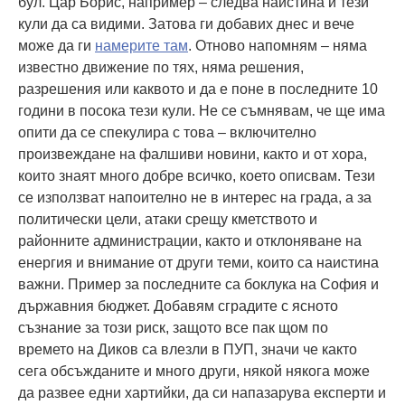
бул. Цар Борис, например – следва наистина и тези
кули да са видими. Затова ги добавих днес и вече
може да ги
намерите там
. Отново напомням – няма
известно движение по тях, няма решения,
разрешения или каквото и да е поне в последните 10
години в посока тези кули. Не се съмнявам, че ще има
опити да се спекулира с това – включително
произвеждане на фалшиви новини, както и от хора,
които знаят много добре всичко, което описвам. Тези
се използват напоително не в интерес на града, а за
политически цели, атаки срещу кметството и
районните администрации, както и отклоняване на
енергия и внимание от други теми, които са наистина
важни. Пример за последните са боклука на София и
държавния бюджет. Добавям сградите с ясното
съзнание за този риск, защото все пак щом по
времето на Диков са влезли в ПУП, значи че както
сега обсъжданите и много други, някой някога може
да развее едни хартийки, да си напазарува експерти и