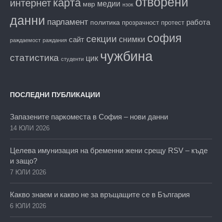
отворени
карта
интернет
медии
мвр
нзок
данни
парламент
работа
политика
прозрачност
протест
софия
секции
снимки
сайт
раждаемост
раждания
чужбина
статистика
цик
студенти
ПОСЛЕДНИ ПУБЛИКАЦИИ
Запазените паркоместа в София – нови данни
14 ЮЛИ 2026
Целева имунизация на бременни жени срещу RSV – къде
и защо?
7 ЮЛИ 2026
Какво знаем и какво не за връщащите се в България
6 ЮЛИ 2026