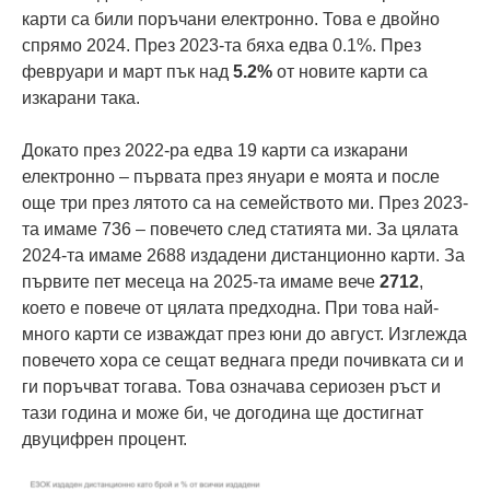
карти са били поръчани електронно. Това е двойно
спрямо 2024. През 2023-та бяха едва 0.1%. През
февруари и март пък над
5.2%
от новите карти са
изкарани така.
Докато през 2022-ра едва 19 карти са изкарани
електронно – първата през януари е моята и после
още три през лятото са на семейството ми. През 2023-
та имаме 736 – повечето след статията ми. За цялата
2024-та имаме 2688 издадени дистанционно карти. За
първите пет месеца на 2025-та имаме вече
2712
,
което е повече от цялата предходна. При това най-
много карти се изваждат през юни до август. Изглежда
повечето хора се сещат веднага преди почивката си и
ги поръчват тогава. Това означава сериозен ръст и
тази година и може би, че догодина ще достигнат
двуцифрен процент.