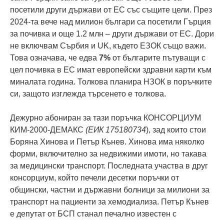
посетили други държави от ЕС със същите цели. През
2024-та вече над милион българи са посетили Гърция
за почивка и още 1.2 млн – други държави от ЕС. Дори
не включвам Сърбия и UK, където ЕЗОК също важи.
Това означава, че едва
7%
от българите пътуващи с
цел почивка в ЕС имат европейски здравни карти към
миналата година. Толкова планира НЗОК в поръчките
си, защото изглежда търсенето е толкова.
Дежурно абониран за тази поръчка КОНСОРЦИУМ
КИМ-2000-ДЕМАКС
(ЕИК 175180734
), зад които стои
Боряна Хинова и Петър Кънев. Хинова има няколко
форми, включително за недвижими имоти, но такава
за медицински транспорт. Последната участва в друг
консорциум, който печели десетки поръчки от
общински, частни и държавни болници за милиони за
транспорт на пациенти за хемодиализа. Петър Кънев
е депутат от БСП станал печално известен с