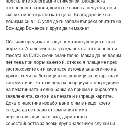
прескъпите холограмни стикери за гражданска
отговорност за коли, които не само са ненужни, но и
скочиха многократно като цена. Благодарение на
лобизма си в НС успя да ги запази въпреки опитите на
Божидар Божанов и други да ги махнат.
Обсъдих преди как и защо няма конкуренция в тази
поръчка. Аналогично на гражданската отговорност и
таксата на ЕЗОК скочи значително. Макар да не вадим
пет лева при поръчването ѝ, отново я плащаме през
застраховките си и касата се източва аналогично на
други схеми на болници и посредници за лекарства и
консумативи. За тази цена консорциумът посредничи
на печатницата и една банка да приема и обработва
заявленията, както и да печата и изпраща картите.
Докато наистина изработването им е нещо, което
следва да се прави от компания и има
персонализация на всяка, дори тогава
себестойността за всеки друг аналогичен случай би