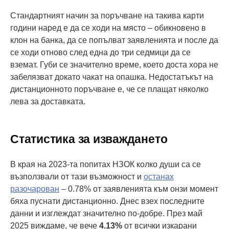
Стандартният начин за поръчване на такива карти
години наред е да се ходи на място – обикновено в
клон на банка, да се попълват заявленията и после да
се ходи отново след една до три седмици да се
вземат. Губи се значително време, което доста хора не
забелязват докато чакат на опашка. Недостатъкът на
дистанционното поръчване е, че се плащат няколко
лева за доставката.
Статистика за изваждането
В края на 2023-та попитах НЗОК колко души са се
възползвали от тази възможност и
останах
разочарован
– 0.78% от заявленията към онзи момент
бяха пуснати дистанционно. Днес взех последните
данни и изглеждат значително по-добре. През май
2025 виждаме, че вече
4.13%
от всички изкарани