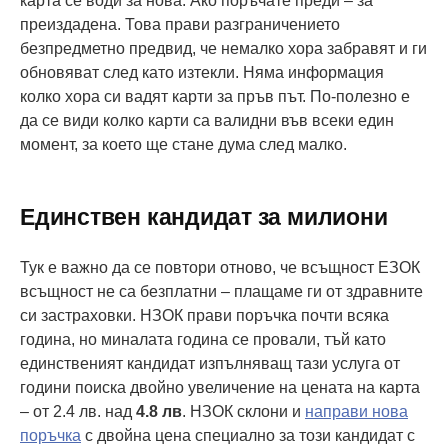
карта се води за нова. Ако поръчате преди – за
преиздадена. Това прави разграничението
безпредметно предвид, че немалко хора забравят и ги
обновяват след като изтекли. Няма информация
колко хора си вадят карти за пръв път. По-полезно е
да се види колко карти са валидни във всеки един
момент, за което ще стане дума след малко.
Единствен кандидат за милиони
Тук е важно да се повтори отново, че всъщност ЕЗОК
всъщност не са безплатни – плащаме ги от здравните
си застраховки. НЗОК прави поръчка почти всяка
година, но миналата година се провали, тъй като
единственият кандидат изпълняващ тази услуга от
години поиска двойно увеличение на цената на карта
– от 2.4 лв. над
4.8 лв
. НЗОК склони и
направи нова
поръчка
с двойна цена специално за този кандидат с