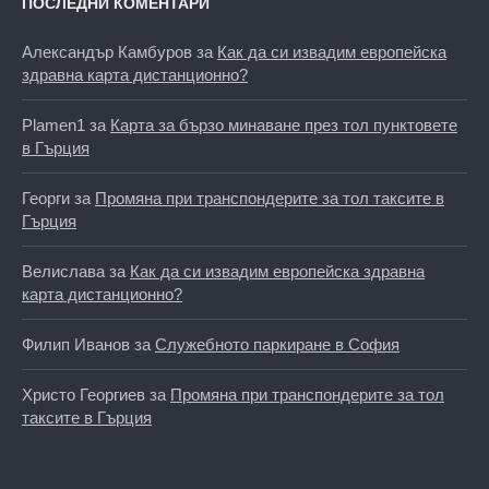
ПОСЛЕДНИ КОМЕНТАРИ
Александър Камбуров
за
Как да си извадим европейска
здравна карта дистанционно?
Plamen1
за
Карта за бързо минаване през тол пунктовете
в Гърция
Георги
за
Промяна при транспондерите за тол таксите в
Гърция
Велислава
за
Как да си извадим европейска здравна
карта дистанционно?
Филип Иванов
за
Служебното паркиране в София
Христо Георгиев
за
Промяна при транспондерите за тол
таксите в Гърция