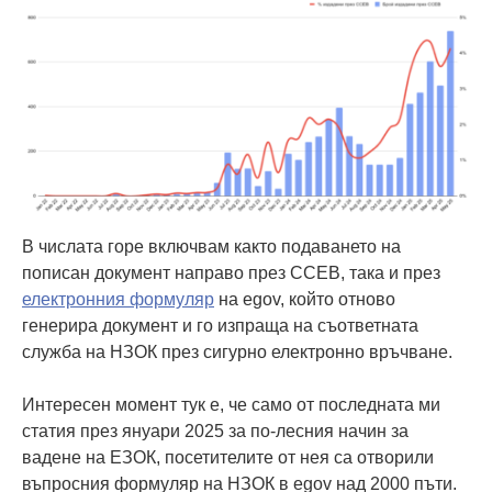
В числата горе включвам както подаването на
пописан документ направо през ССЕВ, така и през
електронния формуляр
на egov, който отново
генерира документ и го изпраща на съответната
служба на НЗОК през сигурно електронно връчване.
Интересен момент тук е, че само от последната ми
статия през януари 2025 за по-лесния начин за
вадене на ЕЗОК, посетителите от нея са отворили
въпросния формуляр на НЗОК в egov над 2000 пъти.