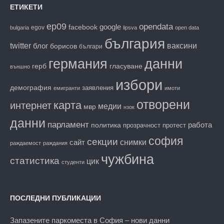
ЕТИКЕТИ
ep09
opendata
facebook
google
egov
bulgaria
lipsva
open data
българия
twitter
блог
ваксини
борисов
българи
данни
германия
гласуване
герб
външно
избори
демография
заявления
емигранти
имоти
отворени
карта
интернет
медии
мвр
нзок
данни
парламент
работа
политика
прозрачност
протест
софия
секции
снимки
сайт
раждаемост
раждания
чужбина
статистика
цик
студенти
ПОСЛЕДНИ ПУБЛИКАЦИИ
Запазените паркоместа в София – нови данни