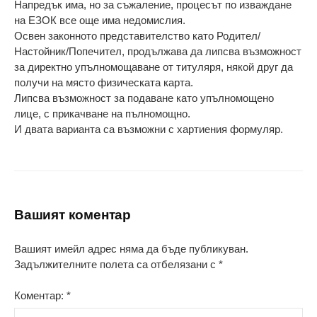
Напредък има, но за съжаление, процесът по изваждане
на ЕЗОК все още има недомислия.
Освен законното представителство като Родител/
Настойник/Попечител, продължава да липсва възможност
за директно упълномощаване от титуляря, някой друг да
получи на място физическата карта.
Липсва възможност за подаване като упълномощено
лице, с прикачване на пълномощно.
И двата варианта са възможни с хартиения формуляр.
Вашият коментар
Вашият имейл адрес няма да бъде публикуван.
Задължителните полета са отбелязани с
*
Коментар:
*