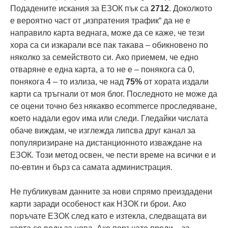
Подадените искания за ЕЗОК пък са
2712
. Доколкото
е вероятно част от „изпратения трафик“ да не е
направило карта веднага, може да се каже, че тези
хора са си изкарали все пак такава – обикновено по
няколко за семейството си. Ако приемем, че едно
отваряне е една карта, а то не е – понякога са 0,
понякога 4 – то излиза, че над
75%
от хората издали
карти са тръгнали от моя блог. Последното не може да
се оцени точно без някакво ecommerce проследяване,
което надали egov има или следи. Гледайки числата
обаче виждам, че изглежда липсва друг канал за
популяризиране на дистанционното изваждане на
ЕЗОК. Този метод освен, че пести време на всички е и
по-евтин и бърз са самата администрация.
Не публикувам данните за нови спрямо преиздадени
карти заради особеност как НЗОК ги брои. Ако
поръчате ЕЗОК след като е изтекла, следващата ви