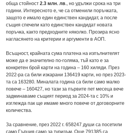
обща стойност
2.3 млн. лв
., но удължи срока на три
години. Интересното е, че са отменили поръчката,
защото е имало един единствен кандидат, а после
същия спечели като единствен кандидат новата
поръчка, както предходните няколко. Прозира ясно
нагласянето на критерии и аргументи в АОП.
Всъщност, крайната сума платена на изпълнителят
може да е значително по-голяма, тъй като е за
конкретен брой карти на година – 160 хиляди. През
2022-ра са били изкарани 136419 карти, но през 2023-
та са 163280. Миналата година са били само малко
повече – 160427, но тази за първите пет месеца вече
задминаваме същият период за 2024-та с 10% и
изглежда пак ще имаме много повече от договорните
количества.
За сравнение, през 2022 г. 658247 души са посетили
само Гърция само за туризъм. Още 791385 са