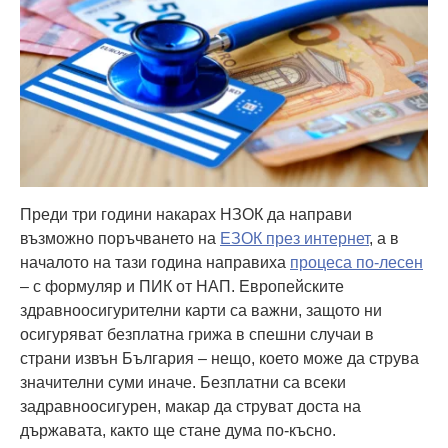
Преди три години накарах НЗОК да направи
възможно поръчването на
ЕЗОК през интернет
, а в
началото на тази година направиха
процеса по-лесен
– с формуляр и ПИК от НАП. Европейските
здравноосигурителни карти са важни, защото ни
осигуряват безплатна грижа в спешни случаи в
страни извън България – нещо, което може да струва
значителни суми иначе. Безплатни са всеки
задравноосигурен, макар да струват доста на
държавата, както ще стане дума по-късно.