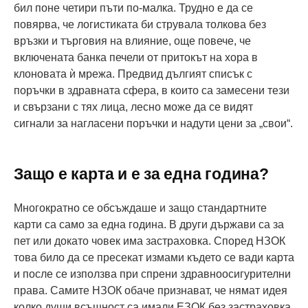
бил поне четири пъти по-малка. Трудно е да се
повярва, че логистиката би струвала толкова без
връзки и търговия на влияние, още повече, че
включената банка печели от притокът на хора в
клоновата ѝ мрежа. Предвид дългият списък с
поръчки в здравната сфера, в които са замесени тези
и свързани с тях лица, лесно може да се видят
сигнали за нагласени поръчки и надути цени за „свои“.
Защо е карта и е за една година?
Многократно се обсъждаше и защо стандартните
карти са само за една година. В други държави са за
пет или докато човек има застраховка. Според НЗОК
това било да се пресекат измами където се вади карта
и после се използва при спрени здравноосигурителни
права. Самите НЗОК обаче признават, че нямат идея
колко души всъщност са имали ЕЗОК без застраховка.