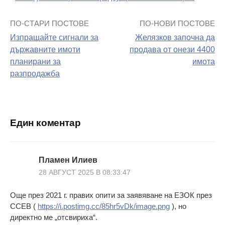
ПО-СТАРИ ПОСТОВЕ
ПО-НОВИ ПОСТОВЕ
Навигация
Изпращайте сигнали за
Желязков започна да
на
държавните имоти
продава от онези 4400
планирани за
имота
поста
разпродажба
Един коментар
Пламен Илиев
28 АВГУСТ 2025 В 08:33:47
Още през 2021 г. правих опити за заявяване на ЕЗОК през
ССЕВ (
https://i.postimg.cc/85hr5vDk/image.png
), но
директно ме „отсвириха“.