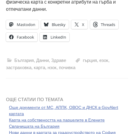
физическа карта с конкретни атрибути на гърба и
отпечатани данни.
Mastodon
Bluesky
X
Threads
Facebook
LinkedIn
България
,
Данни
,
Здраве
гърция
,
езок
,
застраховка
,
карта
,
нзок
,
почивка
ОЩЕ СТАТИИ ПО ТЕМАТА
Още документи от МС, АППК, ОВОС и ДНСК в GovAlert
картата
Карта на собствеността на парцелите в Елените
Свлачищата на България
Нови данни в картата за градоустройството на София