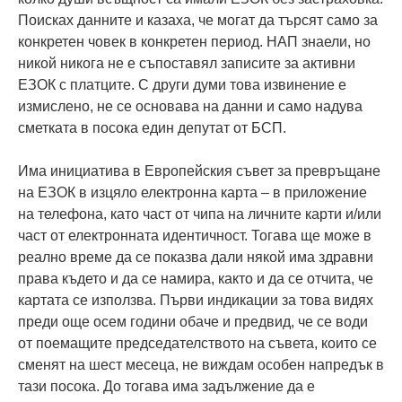
Поисках данните и казаха, че могат да търсят само за
конкретен човек в конкретен период. НАП знаели, но
никой никога не е съпоставял записите за активни
ЕЗОК с платците. С други думи това извинение е
измислено, не се основава на данни и само надува
сметката в посока един депутат от БСП.
Има инициатива в Европейския съвет за превръщане
на ЕЗОК в изцяло електронна карта – в приложение
на телефона, като част от чипа на личните карти и/или
част от електронната идентичност. Тогава ще може в
реално време да се показва дали някой има здравни
права където и да се намира, както и да се отчита, че
картата се използва. Първи индикации за това видях
преди още осем години обаче и предвид, че се води
от поемащите председателството на съвета, които се
сменят на шест месеца, не виждам особен напредък в
тази посока. До тогава има задължение да е