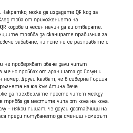
д. Накратко, може да издадете QR код за
. След това от приложението на
R кодове и лесен начин да ги отваряте.
циите трябва да сканирате правилния за
повече забавяне, но поне не се разправяте с
и не проверяват обаче дали чипът
з лично пробвах от границата до Солун и
н номер. Други казват, че в северна Гърция
 тръгнете на юг към Атина вече
 може да прехвърляте просто чипът между
че трябва да местите чипа от кола на кола.
у – някои пишат, че други доставчици на
аса преди пътуването да смениш номерът