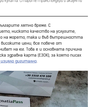
ри кулата. Старите транспондери и акаунти
българите лятно време. С
ето, ниското качество на услугите,
то на морето, така и във вътрешността
 високите цени, все повече от
иват на юг. Това е и основната причина
ка здравна карта (ЕЗОК), за която писах
 изцяло дигитално
.