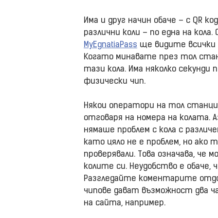
Има и друг начин обаче – с QR ко
различни коли – по една на кола
MyEgnatiaPass
ще видите всички Q
Когато минавате през тол стан
тази кола. Има няколко секунди 
физически чип.
Някои оператори на тол станци
отговаря на номера на колата. А
нямаше проблем с кола с различе
като цяло не е проблем, но ако
проверявали. Това означава, че
колите си. Неудобство е обаче, 
Разгледайте коментарите отдол
чипове дават възможност два ч
на сайта, например.