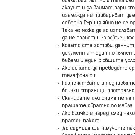
всяка. Безплатно е така или
акаунт и да взимат пари от
изглежда не проверяват дал
северна Гърция явно не се п
Така че може да го използва
да не сработи.
За повече инф
Когато сте готови, даннит
документа – един попълнен
въвели и един с общите усло
Ако искате да преведете гр
телефона си.
Разпечатвате и подписвате
всички страници поотделно 
Сканирате или снимате на 
пращате обратно по мейла
Ако всичко е наред, след ня
пратен пакет
До седмица ще получите па