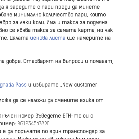
а я заредите с пари преди да минете
обаче минимално количество пари, които
евро за леки коли. Има и такса за подмяна
но се явява такса за самата карта, но чак
ате. Цялата
ценова листа
ще намерите на
а добре. Отговарят на въпроси и помагат,
:
gnatia Pass
и избирате „New customer
може да се наложи да смените езика от
анъчен номер въведете ЕГН-то си с
пример:
BG1234567890
е е да поръчате по един транспондер за