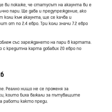
е ви покаже, че статусът на акаунта ви е
ъчно пари. Ще дава и предупреждение, ако
т коли към акаунта, ще се качва и
т от по 2.4 евро. Три коли значи 7.2 евро
проблем със зареждането на пари в картата.
о с кредитна карта добавих 20 евро по
26
е. Реално нищо не се променя за
, които биха важали за пътуващите
а работи както преди.