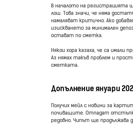
В началото на регистрацията щ
лош. Това значи, че няма достат
намаляват критично. Ако добавя
изискването за минимален депози
остават по сметка.
Някои хора казаха, че са имали 
Аз нямах такъв проблем и прост
сметката.
Допълнение януари 20
Получих мейл с новини за картит
почиващите. Отпадат отстъпки
редовно. Чипът ще продължава д