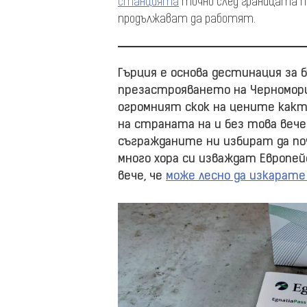
станцията
точно след границата п
продължават да работят.
Гърция е основа дестинация за 
презастрояването на Черномори
огромният скок на цените как
на страната на и без това вече
съгражданите ни избират да поч
много хора си изваждат Европейс
вече, че
може лесно да изкарате