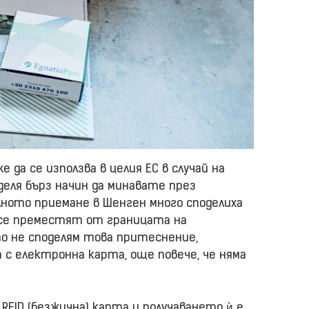
да се използва в целия ЕС в случай на
деля бърз начин да минавате през
лното приемане в Шенген много споделиха
се преместят от границата на
о не споделям това притеснение,
а с електронна карта, още повече, че няма
FID (безжична) карта и получаването ѝ е