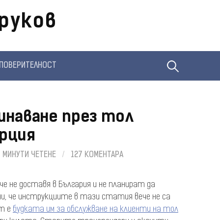
руков
Търсене
ПОВЕРИТЕЛНОСТ
за:
инаване през тол
рция
6 МИНУТИ ЧЕТЕНЕ
/
127 КОМЕНТАРА
че не доставя в България и не планират да
чи, че инструкциите в тази статия вече не са
нт е
будката им за обслужване на клиенти на тол