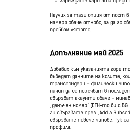
Зареждате картата преди Г
Научих за тази опция от пост в L
намеря обаче отново, за да го с
пробвам лятото.
Допълнение май 2025
Добавих към указанията горе то
въведат данните на колите, ко
транспондери – физически чипове
начин да се поръчват в последст
свързват акаунти обаче – мина
„данъчен номер“ (ЕГН-то ви с B
ги свързвате през „Add a Subscr
свързвате повече чипове. Тук с
профила.