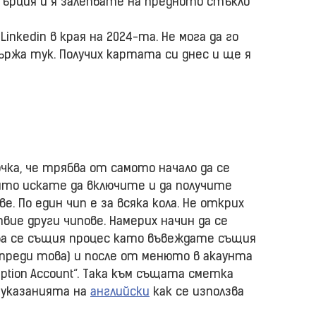
ърция и я залепвате на предното стъкло
inkedin в края на 2024-та. Не мога да го
вържа тук. Получих картата си днес и ще я
чка, че трябва от самото начало да се
ито искате да включите и да получите
. По един чип е за всяка кола. Не открих
вие други чипове. Намерих начин да се
ва се същия процес като въвеждате същия
G преди това) и после от менюто в акаунта
iption Account“. Така към същата сметка
а указанията на
английски
как се използва