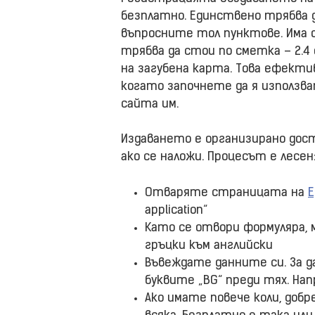
безплатно. Единствено трябва д
въпросните тол пунктове. Има 
трябва да стои по сметка – 2.4 
на загубена карта. Това ефектив
когато започнете да я използв
сайта им.
Издаването е организирано дост
ако се наложи. Процесът е лесен
Отваряте страницата на
E
application“
Като се отвори формуляра, 
гръцки към английски
Въвеждате данните си. За д
буквите „BG“ преди тях. На
Ако имате повече коли, добр