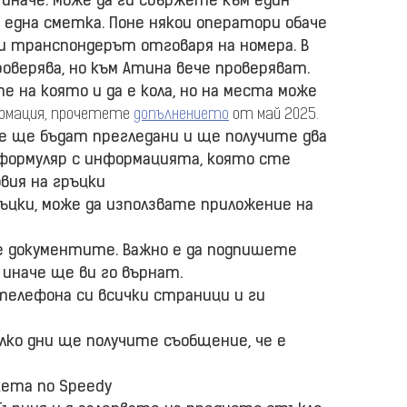
 иначе. Може да ги свържете към един
 една сметка. Поне някои оператори обаче
и транспондерът отговаря на номера. В
роверява, но към Атина вече проверяват.
те на която и да е кола, но на места може
ормация, прочетете
допълнението
от май 2025.
е ще бъдат прегледани и ще получите два
 формуляр с информацията, която сте
вия на гръцки
ъцки, може да използвате приложение на
 документите. Важно е да подпишете
иначе ще ви го върнат.
телефона си всички страници и ги
колко дни ще получите съобщение, че е
кета по Speedy