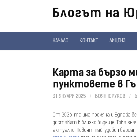
Отиди
Блогът на Ю
на
съдържанието
НАЧАЛО
КОНТАКТ
ЛИЦЕНЗ
Карта за бързо м
пунктовете в Гъ
31 ЯНУАРИ 2025
/
БОЯН ЮРУКОВ
/
От 2026-та има промяна и Egnatia ве
доставят в близко бъдеще. Това зна
актуални. Новият най-удобен вариа