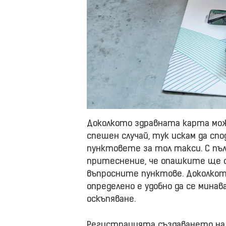
Доколкото здравната карта може 
спешен случай, тук искам да спо
пунктовете за тол такси. С пъ
притеснение, че опашките ще 
въпросните пунктове. Доколкот
определено е удобно да се минав
оскъпяване.
Регистрацията създаването на R