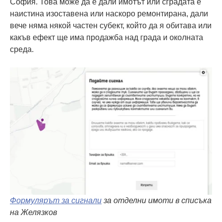
София. Това може да е дали имотът или сградата е
наистина изоставена или наскоро ремонтирана, дали
вече няма някой частен субект, който да я обитава или
какъв ефект ще има продажба над града и околната
среда.
Формулярът за сигнали
за отделни имоти в списъка
на Желязков