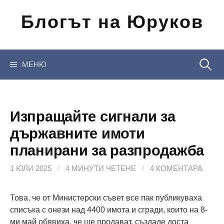
Отиди
Блогът на Юруков
на
съдържанието
Търсен
МЕНЮ
за:
Изпращайте сигнали за
държавните имоти
планирани за разпродажба
1 ЮЛИ 2025
/
4 МИНУТИ ЧЕТЕНЕ
/
4 КОМЕНТАРА
Това, че от Министерски съвет все пак публикуваха
списъка с онези над 4400 имота и сгради, които на 8-
ми май обявиха, че ще продават, създаде доста