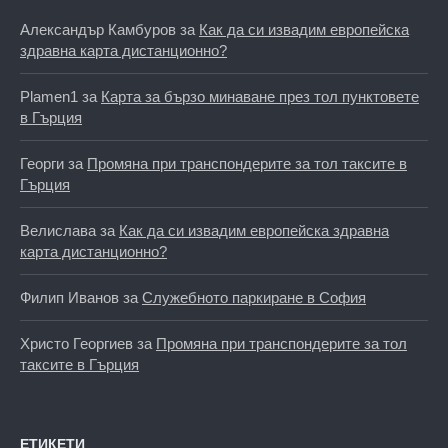
Александър Камбуров
за
Как да си извадим европейска
здравна карта дистанционно?
Plamen1
за
Карта за бързо минаване през тол пунктовете
в Гърция
Георги
за
Промяна при транспондерите за тол таксите в
Гърция
Велислава
за
Как да си извадим европейска здравна
карта дистанционно?
Филип Иванов
за
Служебното паркиране в София
Христо Георгиев
за
Промяна при транспондерите за тол
таксите в Гърция
ЕТИКЕТИ