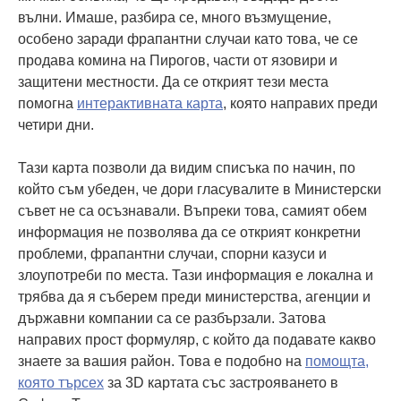
вълни. Имаше, разбира се, много възмущение,
особено заради фрапантни случаи като това, че се
продава комина на Пирогов, части от язовири и
защитени местности. Да се открият тези места
помогна
интерактивната карта
, която направих преди
четири дни.
Тази карта позволи да видим списъка по начин, по
който съм убеден, че дори гласувалите в Министерски
съвет не са осъзнавали. Въпреки това, самият обем
информация не позволява да се открият конкретни
проблеми, фрапантни случаи, спорни казуси и
злоупотреби по места. Тази информация е локална и
трябва да я съберем преди министерства, агенции и
държавни компании са се разбързали. Затова
направих прост формуляр, с който да подавате какво
знаете за вашия район. Това е подобно на
помощта,
която търсех
за 3D картата със застрояването в