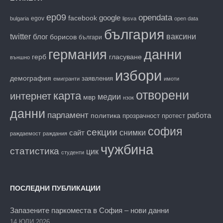
ep09
opendata
facebook
google
egov
bulgaria
lipsva
open data
българия
twitter
блог
ваксини
борисов
българи
данни
германия
гласуване
герб
външно
избори
демография
заявления
емигранти
имоти
отворени
карта
интернет
медии
мвр
нзок
данни
парламент
работа
политика
прозрачност
протест
софия
секции
снимки
сайт
раждаемост
раждания
чужбина
статистика
цик
студенти
ПОСЛЕДНИ ПУБЛИКАЦИИ
Запазените паркоместа в София – нови данни
14 ЮЛИ 2026