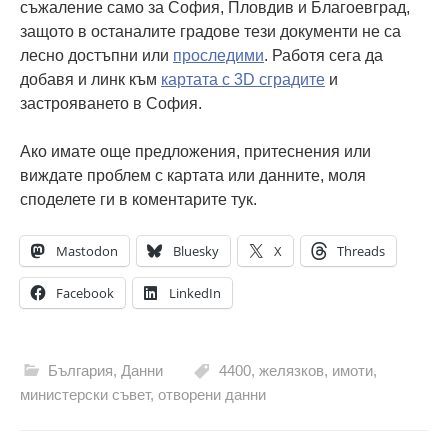
съжаление само за София, Пловдив и Благоевград,
защото в останалите градове тези документи не са
лесно достъпни или
проследими
. Работя сега да
добавя и линк към
картата с 3D сградите
и
застрояването в София.
Ако имате още предложения, притеснения или
виждате проблем с картата или данните, моля
споделете ги в коментарите тук.
Mastodon
Bluesky
X
Threads
Facebook
LinkedIn
България
,
Данни
4400
,
желязков
,
имоти
,
министерски съвет
,
отворени данни