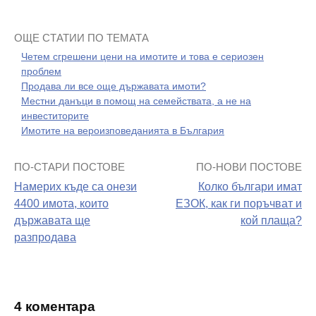
ОЩЕ СТАТИИ ПО ТЕМАТА
Четем сгрешени цени на имотите и това е сериозен
проблем
Продава ли все още държавата имоти?
Местни данъци в помощ на семействата, а не на
инвеститорите
Имотите на вероизповеданията в България
ПО-СТАРИ ПОСТОВЕ
ПО-НОВИ ПОСТОВЕ
Навигация
Намерих къде са онези
Колко българи имат
на
4400 имота, които
ЕЗОК, как ги поръчват и
държавата ще
кой плаща?
поста
разпродава
4 коментара