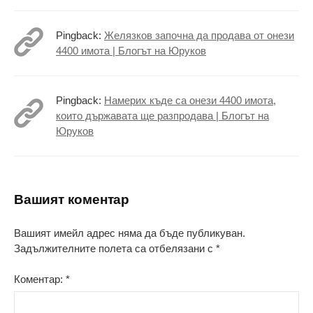
Pingback:
Желязков започна да продава от онези
4400 имота | Блогът на Юруков
Pingback:
Намерих къде са онези 4400 имота,
които държавата ще разпродава | Блогът на
Юруков
Вашият коментар
Вашият имейл адрес няма да бъде публикуван.
Задължителните полета са отбелязани с
*
Коментар:
*