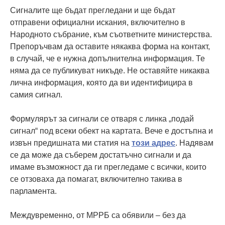
Сигналите ще бъдат прегледани и ще бъдат
отправени официални искания, включително в
Народното събрание, към съответните министерства.
Препоръчвам да оставите някаква форма на контакт,
в случай, че е нужна допълнителна информация. Те
няма да се публикуват никъде. Не оставяйте никаква
лична информация, която да ви идентифицира в
самия сигнал.
Формулярът за сигнали се отваря с линка „подай
сигнал“ под всеки обект на картата. Вече е достъпна и
извън предишната ми статия на
този адрес
. Надявам
се да може да съберем достатъчно сигнали и да
имаме възможност да ги прегледаме с всички, които
се отзоваха да помагат, включително такива в
парламента.
Междувременно, от МРРБ са обявили – без да