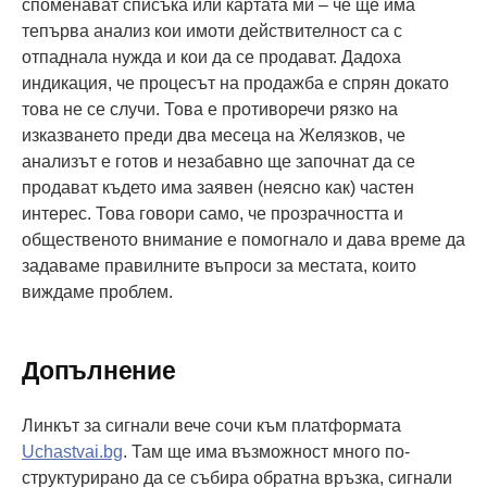
споменават списъка или картата ми – че ще има
тепърва анализ кои имоти действителност са с
отпаднала нужда и кои да се продават. Дадоха
индикация, че процесът на продажба е спрян докато
това не се случи. Това е противоречи рязко на
изказването преди два месеца на Желязков, че
анализът е готов и незабавно ще започнат да се
продават където има заявен (неясно как) частен
интерес. Това говори само, че прозрачността и
общественото внимание е помогнало и дава време да
задаваме правилните въпроси за местата, които
виждаме проблем.
Допълнение
Линкът за сигнали вече сочи към платформата
Uchastvai.bg
. Там ще има възможност много по-
структурирано да се събира обратна връзка, сигнали