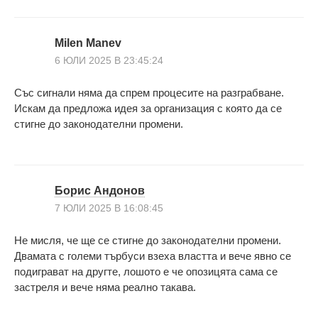
Milen Manev
6 ЮЛИ 2025 В 23:45:24
Със сигнали няма да спрем процесите на разграбване.
Искам да предложа идея за организация с която да се
стигне до законодателни промени.
Борис Андонов
7 ЮЛИ 2025 В 16:08:45
Не мисля, че ще се стигне до законодателни промени.
Двамата с големи търбуси взеха властта и вече явно се
подиграват на другте, лошото е че опозицята сама се
застреля и вече няма реално такава.