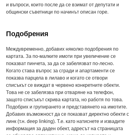
и въпроси, които после да се взимат от депутати и
общински съветници по начинът описан горе.
Подобрения
Междувременно, добавих няколко подобрения по
картата. За по-малките имоти при увеличение се
показват пинчета, за да се забелязват по-лесно.
Когато става въпрос за сгради и апартаменти се
показва парцела в лилаво и когато се отвори
списъкът се виждат в червено конкретните обекти.
Това не се забелязва при отваряне на телефон,
защото списъкът скрива картата, но работя по това.
Подобрих и групирането и представянето на имотите.
Добавих възможност да се показват директно обекти с
линк (т.н. deep linking). Т.е. като натиснете и извадите
информация за даден обект, адресът на страницата