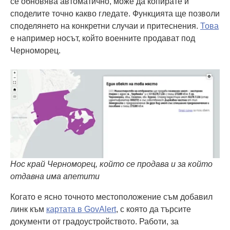
се обновява автоматично, може да копирате и
споделите точно какво гледате. Функцията ще позволи
споделянето на конкретни случаи и притеснения.
Това
е например носът, който военните продават под
Черноморец.
Нос край Черноморец, който се продава и за който
отдавна има апетити
Когато е ясно точното местоположение съм добавил
линк към
картата в GovAlert
, с която да търсите
документи от градоустройството. Работи, за