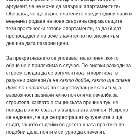
аргумент, че не може да завърши апартаментите
.
Обещава
, че ще върне платените преди години пари и
веднага
продава на нова свързана фирма същите
тези практически готови апартаменти, за да бъдат
препродадени на вече значително по-високи към
днешна дата пазарни цени.
За прекратяването се уповават на алинея, която
обаче не е приложима в случая. По-високи разходи за
строеж следва да се аргументират и коригират в
разумни размери
(а не както дойде, както ще стане
дума по-нататък)
по съществуващ механизъм, а
възможност за значително по-голяма печалба за
строителя, каквато е същинската причина тук, не
попада в хипотезата на въпросната алинея. Искрено
се надявам, че ще се престрашат купувачите и ще
съдят, защото съдейки по досегашната практика по
подобни дела, почти е сигурно да спечелят.