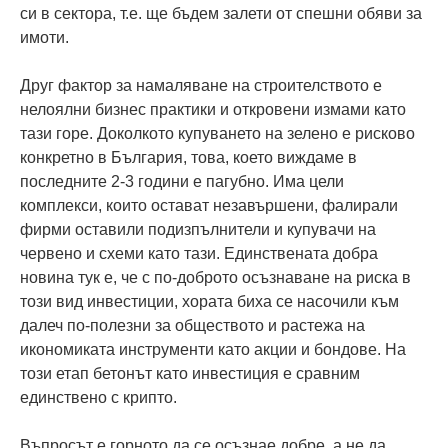
си в сектора, т.е. ще бъдем залети от спешни обяви за
имоти.
Друг фактор за намаляване на строителството е
нелоялни бизнес практики и откровени измами като
тази горе. Доколкото купуването на зелено е рисково
конкретно в България, това, което виждаме в
последните 2-3 години е пагубно. Има цели
комплекси, които остават незавършени, фалирали
фирми оставили подизпълнители и купувачи на
червено и схеми като тази. Единствената добра
новина тук е, че с по-доброто осъзнаване на риска в
този вид инвестиции, хората биха се насочили към
далеч по-полезни за обществото и растежа на
икономиката инструменти като акции и бондове. На
този етап бетонът като инвестиция е сравним
единствено с крипто.
Въпросът е горното да се осъзнае добре, а не да