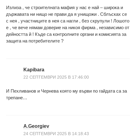
Излиза , че строителната мафия у нас е най – широка и
държавата ни нищо не прави да я унищожи . Сблъсках се
с нея , участниците в нея са нагли , без скрупули ! Лошото
е , че вече нямам доверие на никоя фирма , независимо от
дейността й ! Къде са контролните органи и комисията за
защита на потребителите ?
Kapibara
22 СЕПТЕМВРИ 2025 В 17:46:00
И Пехливанов и Чернева която му върви по гайдата са за
трепане…
A.Georgiev
24 СЕПТЕМВРИ 2025 В 14:18:43