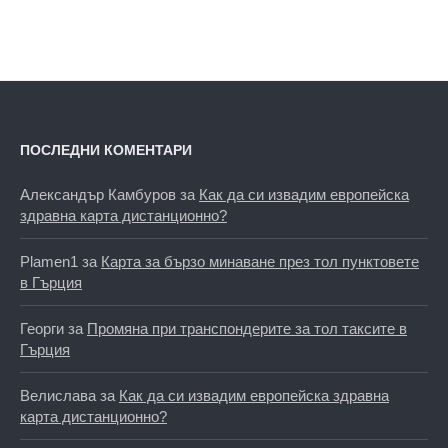
ПОСЛЕДНИ КОМЕНТАРИ
Александър Камбуров
за
Как да си извадим европейска
здравна карта дистанционно?
Plamen1
за
Карта за бързо минаване през тол пунктовете
в Гърция
Георги
за
Промяна при транспондерите за тол таксите в
Гърция
Велислава
за
Как да си извадим европейска здравна
карта дистанционно?