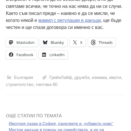
смятаме всички, че точно на нас няма да ни се случи.
Както съм писал преди – наивно е да се мисли, че
когато някой е
мамил с регулации и данъци
, ще бъде
честен и ще спази договора си именно с вас.
Mastodon
Bluesky
X
Threads
Facebook
LinkedIn
България
ГрийнЛайф
,
дружба
,
измама
,
имоти
,
строителство
,
тинтява 80
ОЩЕ СТАТИИ ПО ТЕМАТА
Имотния пазар в София, панелките и „хубавото ново“
Местни данъци в помощ на семействата, а не на