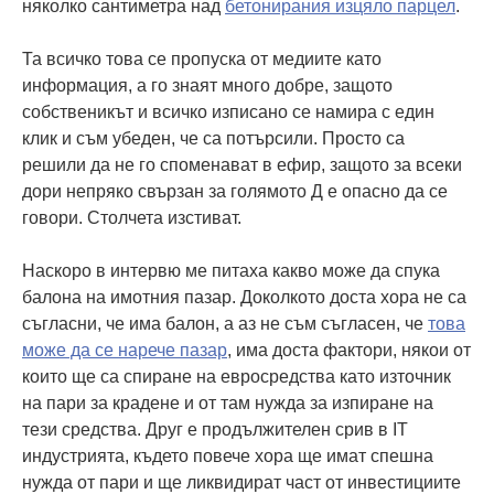
няколко сантиметра над
бетонирания изцяло парцел
.
Та всичко това се пропуска от медиите като
информация, а го знаят много добре, защото
собственикът и всичко изписано се намира с един
клик и съм убеден, че са потърсили. Просто са
решили да не го споменават в ефир, защото за всеки
дори непряко свързан за голямото Д е опасно да се
говори. Столчета изстиват.
Наскоро в интервю ме питаха какво може да спука
балона на имотния пазар. Доколкото доста хора не са
съгласни, че има балон, а аз не съм съгласен, че
това
може да се нарече пазар
, има доста фактори, някои от
които ще са спиране на евросредства като източник
на пари за крадене и от там нужда за изпиране на
тези средства. Друг е продължителен срив в IT
индустрията, където повече хора ще имат спешна
нужда от пари и ще ликвидират част от инвестициите