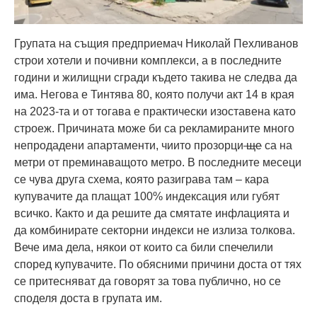
Групата на същия предприемач Николай Пехливанов
строи хотели и почивни комплекси, а в последните
години и жилищни сгради където такива не следва да
има. Негова е Тинтява 80, която получи акт 14 в края
на 2023-та и от тогава е практически изоставена като
строеж. Причината може би са рекламираните много
непродадени апартаменти, чиито прозорци
ще
са на
метри от преминаващото метро. В последните месеци
се чува друга схема, която разиграва там – кара
купувачите да плащат 100% индексация или губят
всичко. Както и да решите да смятате инфлацията и
да комбинирате секторни индекси не излиза толкова.
Вече има дела, някои от които са били спечелили
според купувачите. По обясними причини доста от тях
се притесняват да говорят за това публично, но се
споделя доста в групата им.