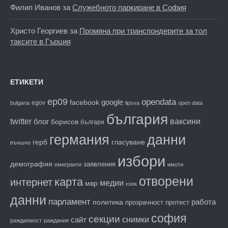
Филип Иванов
за
Служебното паркиране в София
Христо Георгиев
за
Промяна при транспондерите за тол
таксите в Гърция
ЕТИКЕТИ
ep09
opendata
facebook
google
egov
bulgaria
lipsva
open data
българия
twitter
блог
ваксини
борисов
българи
данни
германия
гласуване
герб
външно
избори
демография
заявления
емигранти
имоти
отворени
карта
интернет
медии
мвр
нзок
данни
парламент
работа
политика
прозрачност
протест
софия
секции
снимки
сайт
раждаемост
раждания