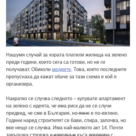
Нашумя случай за хората платили жилища на зелено
преди години, които сега са готови, но не ги
получават. Обиколи
медиите
. Това, което последните
пропуснаха да кажат обаче за тази схема е кой я
организира.
Накратко се случва следното – купувате апартамент
на зелено с идеята, че има риск да не се случи
предвид, че сме в България, но
поне
е по-евтино.
Години наред строителят се бави, спира, започва, но
все
нещо се случва. Има най-малкото акт 14. Почти
завършва строежа и
изведнъж
къса
договора
с