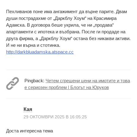
Пехливанов поне има ангажимент да върне парите. Двам
души пострадахме от „Даркблу Хоум“ на Красимира
Адамска. В договора беше укрила, че ни „продава“
апартаменти с ипотека и възбрана. После ги продаде на
друга фирма, а „Даркблу Хоум“ остана без никакви активи.
И не ни върна и стотинка.
http://darkbluadamska.atspace.cc
Pingback:
Четем сгрешени цени на имотите и това
е сериозен проблем | Блогът на Юруков
Кая
29 ОКТОМВРИ 2025 В 16:05:25
Доста интересна тема