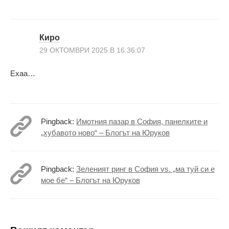
Киро
29 ОКТОМВРИ 2025 В 16:36:07
Ехаа…
Pingback:
Имотния пазар в София, панелките и
„хубавото ново“ – Блогът на Юруков
Pingback:
Зеленият ринг в София vs. „ма туй си е
мое бе“ – Блогът на Юруков