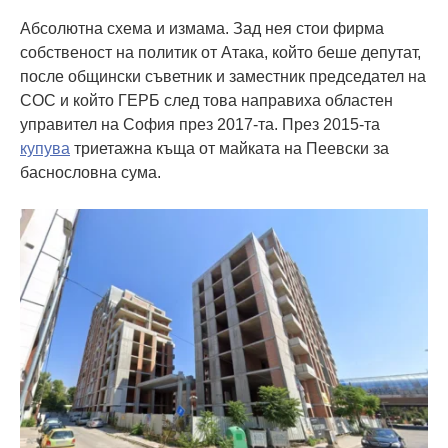
Абсолютна схема и измама. Зад нея стои фирма
собственост на политик от Атака, който беше депутат,
после общински съветник и заместник председател на
СОС и който ГЕРБ след това направиха областен
управител на София през 2017-та. През 2015-та
купува
триетажна къща от майката на Пеевски за
баснословна сума.