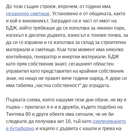
До този същия строеж, впрочем, от години има
незаконно сметище
. Установено е от общината, както
и кой е виновникът. Заградил си е част от имот на
БДЖ, който трябваше да се използва за линеен парк,
изсекъл е десетки дървета, изнесъл е тонове почва, за
да си го изравни и го използва за склад за строителни
материали и сметище. Към този момент има няколко
контейнера, генератор и инертни материали. БДЖ
като пряк собственик знаят, сегашният областен
управител като представител на крайния собственик
знае, но нищо не правят вече години наред. А дори си
има табелка „частна собственост“ до оградата.
Първата схема, която нашумя тези дни обаче, не му е
първа – прилагал я е и в дружба, където подобно на
Тинтява 80 и други обекти има сигнали, че не би
следвало да получава акт 16, тъй като
озеленяването
е бутафорно
и изцяло с дървета с кашпи и трева на