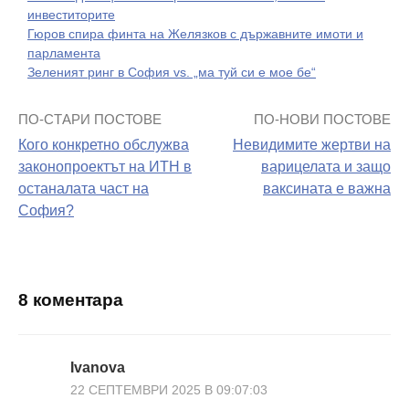
инвеститорите
Гюров спира финта на Желязков с държавните имоти и
парламента
Зеленият ринг в София vs. „ма туй си е мое бе“
ПО-СТАРИ ПОСТОВЕ
ПО-НОВИ ПОСТОВЕ
Навигация
Кого конкретно обслужва
Невидимите жертви на
на
законопроектът на ИТН в
варицелата и защо
останалата част на
ваксината е важна
поста
София?
8 коментара
Ivanova
22 СЕПТЕМВРИ 2025 В 09:07:03