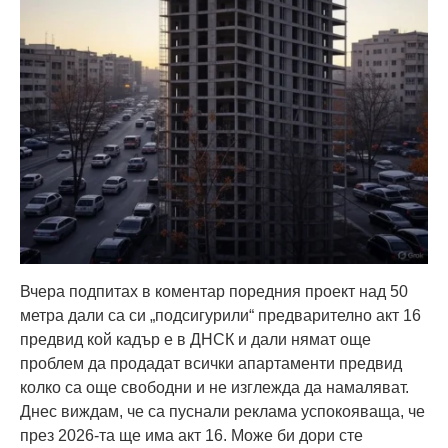
Вчера подпитах в коментар поредния проект над 50
метра дали са си „подсигурили“ предварително акт 16
предвид кой кадър е в ДНСК и дали нямат още
проблем да продадат всички апартаменти предвид
колко са още свободни и не изглежда да намаляват.
Днес виждам, че са пуснали реклама успокояваща, че
през 2026-та ще има акт 16. Може би дори сте