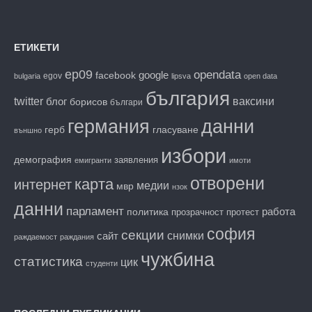
ЕТИКЕТИ
ep09
opendata
facebook
google
egov
bulgaria
lipsva
open data
българия
twitter
блог
ваксини
борисов
българи
данни
германия
гласуване
герб
външно
избори
демография
заявления
емигранти
имоти
отворени
карта
интернет
медии
мвр
нзок
данни
парламент
работа
политика
прозрачност
протест
софия
секции
снимки
сайт
раждаемост
раждания
чужбина
статистика
цик
студенти