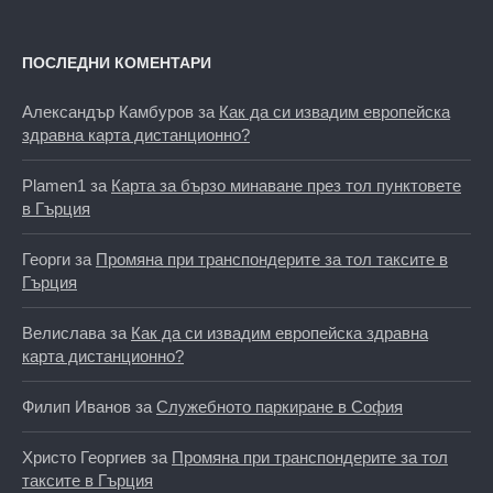
ПОСЛЕДНИ КОМЕНТАРИ
Александър Камбуров
за
Как да си извадим европейска
здравна карта дистанционно?
Plamen1
за
Карта за бързо минаване през тол пунктовете
в Гърция
Георги
за
Промяна при транспондерите за тол таксите в
Гърция
Велислава
за
Как да си извадим европейска здравна
карта дистанционно?
Филип Иванов
за
Служебното паркиране в София
Христо Георгиев
за
Промяна при транспондерите за тол
таксите в Гърция