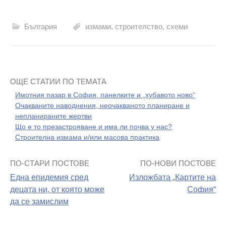
България
измами
,
строителство
,
схеми
ОЩЕ СТАТИИ ПО ТЕМАТА
Имотния пазар в София, панелките и „хубавото ново“
Очакваните наводнения, неочакваното планиране и
непланираните жертви
Що е то презастрояване и има ли почва у нас?
Строителна измама и/или масова практика
ПО-СТАРИ ПОСТОВЕ
ПО-НОВИ ПОСТОВЕ
Навигация
Една епидемия сред
Изложбата „Картите на
на
децата ни, от която може
София“
да се замислим
поста