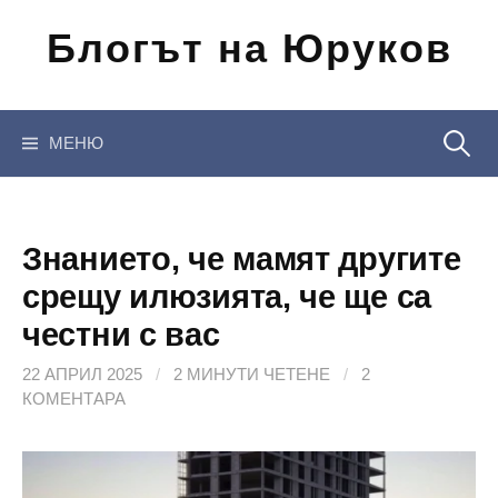
Отиди
Блогът на Юруков
на
съдържанието
Търсен
МЕНЮ
за:
Знанието, че мамят другите
срещу илюзията, че ще са
честни с вас
22 АПРИЛ 2025
/
2 МИНУТИ ЧЕТЕНЕ
/
2
КОМЕНТАРА