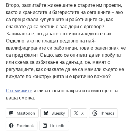
Второ, разпитайте живеещите в старите им проекти,
както и кранистите и багеристите на сегашните – ако
са прецаквали купувачите и работниците си, как
очаквате да са честни с вас дори с договор?
Занимавка е, но давате стотици хиляди все пак.
Отделно, ако не плащат редовно на най-
квалифицираните си работници, това е ранен знак, че
са пред фалит. Също, ако се опитват да ви пробутат
или схема за избягване на данъци, т.е. мамят с
регулациите, как очаквате да не са мамили където не
виждате по конструкцията и е критично важно?
Схемичките
излизат скъпо накрая и всичко ще е за
ваша сметка.
Mastodon
Bluesky
X
Threads
Facebook
LinkedIn