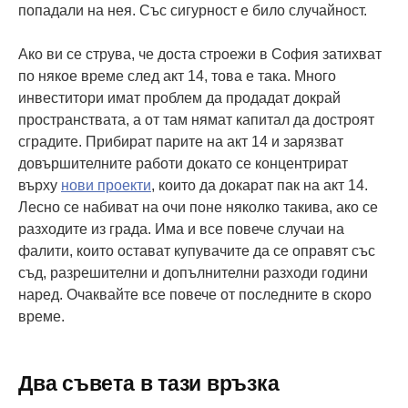
попадали на нея. Със сигурност е било случайност.
Ако ви се струва, че доста строежи в София затихват
по някое време след акт 14, това е така. Много
инвеститори имат проблем да продадат докрай
пространствата, а от там нямат капитал да достроят
сградите. Прибират парите на акт 14 и зарязват
довършителните работи докато се концентрират
върху
нови проекти
, които да докарат пак на акт 14.
Лесно се набиват на очи поне няколко такива, ако се
разходите из града. Има и все повече случаи на
фалити, които остават купувачите да се оправят със
съд, разрешителни и допълнителни разходи години
наред. Очаквайте все повече от последните в скоро
време.
Два съвета в тази връзка