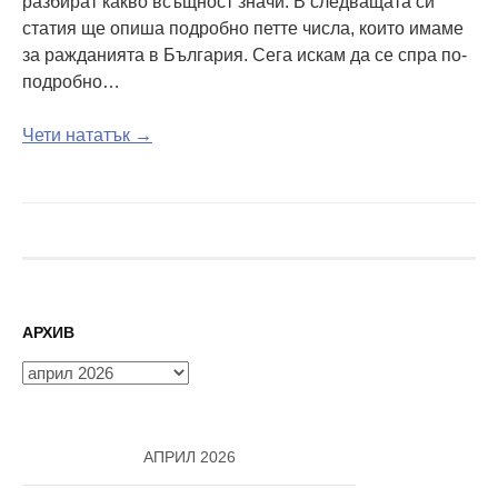
разбират какво всъщност значи. В следващата си
статия ще опиша подробно петте числа, които имаме
за ражданията в България. Сега искам да се спра по-
подробно…
Чети нататък →
АРХИВ
Архив
АПРИЛ 2026