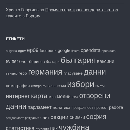
Христо Георгиев
за
Промяна при транспондерите за тол
таксите в Гърция
ЕТИКЕТИ
ep09
opendata
facebook
google
egov
bulgaria
lipsva
open data
българия
twitter
блог
ваксини
борисов
българи
данни
германия
гласуване
герб
външно
избори
демография
заявления
емигранти
имоти
отворени
карта
интернет
медии
мвр
нзок
данни
парламент
работа
политика
прозрачност
протест
софия
секции
снимки
сайт
раждаемост
раждания
чужбина
статистика
цик
студенти