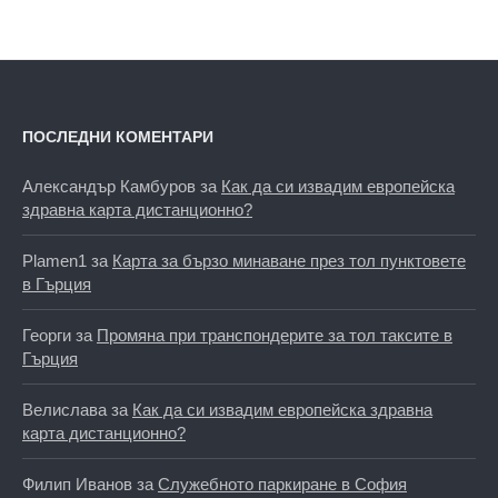
ПОСЛЕДНИ КОМЕНТАРИ
Александър Камбуров
за
Как да си извадим европейска
здравна карта дистанционно?
Plamen1
за
Карта за бързо минаване през тол пунктовете
в Гърция
Георги
за
Промяна при транспондерите за тол таксите в
Гърция
Велислава
за
Как да си извадим европейска здравна
карта дистанционно?
Филип Иванов
за
Служебното паркиране в София