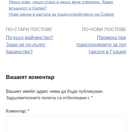
Нещо ново, нещо старо и нещо вече отворено. Какво
всъщност е Сигма?
Нови данни в картата за градоустройството на София
ПО-СТАРИ ПОСТОВЕ
ПО-НОВИ ПОСТОВЕ
Навигация
По-късо майчинство?
Промяна при
на
Защо не по-дълго
транспондерите за тол
бащинство?
таксите в Гърция
поста
Вашият коментар
Вашият имейл адрес няма да бъде публикуван.
Задължителните полета са отбелязани с
*
Коментар:
*