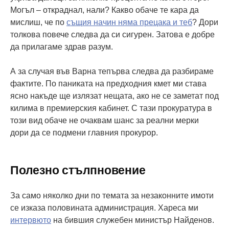
Могъл – откраднал, нали? Какво обаче те кара да
мислиш, че по
същия начин няма прецака и теб
? Дори
толкова повече следва да си сигурен. Затова е добре
да прилагаме здрав разум.
А за случая във Варна тепърва следва да разбираме
фактите. По паниката на предходния кмет ми става
ясно накъде ще излязат нещата, ако не се заметат под
килима в премиерския кабинет. С тази прокуратура в
този вид обаче не очаквам шанс за реални мерки
дори да се подмени главния прокурор.
Полезно стълпновение
За само няколко дни по темата за незаконните имоти
се изказа половината администрация. Хареса ми
интервюто
на бившия служебен министър Найденов.