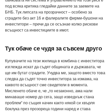
банковата ни система и управлението на този риск е
под всяка критика гледайки данните за заемите на
БНБ. Тук липсата на прозрачност – особено за
сградите без акт 16 и фалиралите фирми-бушони на
инвеститори – пречи да се осъзнае колко рискови
всъщност са инвестициите в имот.
Тук обаче се чудя за съвсем друго
Купувачите на тези жилища в комбина с инвеститора
изглежда искат да съдят общината и държавата, че
ще им бутат сградите. Учудва ме, защото вместо това
следва да съдят точно инвеститора за измама, на
каквото всъщност сме свидетели в момента.
Мисленето обаче е, че „то незаконно, ама нали
минаваше номер до сега, защо изведнъж стана
проблем“ по същия начин както някой си хвърля
боклука през прозореца години наред и става