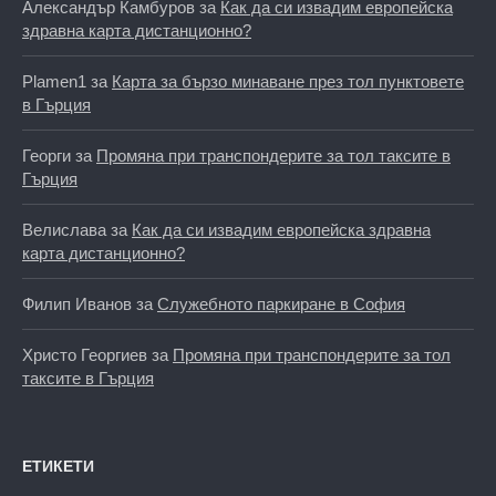
Александър Камбуров
за
Как да си извадим европейска
здравна карта дистанционно?
Plamen1
за
Карта за бързо минаване през тол пунктовете
в Гърция
Георги
за
Промяна при транспондерите за тол таксите в
Гърция
Велислава
за
Как да си извадим европейска здравна
карта дистанционно?
Филип Иванов
за
Служебното паркиране в София
Христо Георгиев
за
Промяна при транспондерите за тол
таксите в Гърция
ЕТИКЕТИ