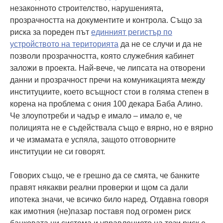
незаконното строителство, нарушенията,
прозрачността на документите и контрола. Също за
риска за пореден път
единният регистър по
устройството на територията
да не се случи и да не
позволи прозрачността, която служебния кабинет
заложи в проекта. Най-вече, че липсата на отворени
данни и прозрачност пречи на комуникацията между
институциите, което всъщност стои в голяма степен в
корена на проблема с ония 100 декара Баба Алино.
Че злоупотреби и чадър е имало – имало е, че
полицията не е съдействала също е вярно, но е вярно
и че измамата е успяла, защото отговорните
институции не си говорят.
Говорих също, че е грешно да се смята, че банките
правят някакви реални проверки и щом са дали
ипотека значи, че всичко било наред. Отдавна говоря
как имотния (не)пазар поставя под огромен риск