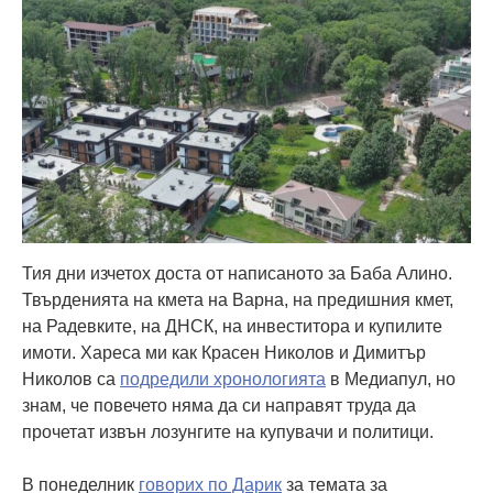
Тия дни изчетох доста от написаното за Баба Алино.
Твърденията на кмета на Варна, на предишния кмет,
на Радевките, на ДНСК, на инвеститора и купилите
имоти. Хареса ми как Красен Николов и Димитър
Николов са
подредили хронологията
в Медиапул, но
знам, че повечето няма да си направят труда да
прочетат извън лозунгите на купувачи и политици.
В понеделник
говорих по Дарик
за темата за