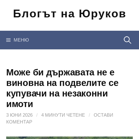
Отиди
Блогът на Юруков
на
съдържанието
Търсен
МЕНЮ
за:
Може би държавата не е
виновна на подвелите се
купувачи на незаконни
имоти
3 ЮНИ 2026
/
4 МИНУТИ ЧЕТЕНЕ
/
ОСТАВИ
КОМЕНТАР