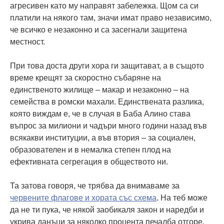
агресивен като му направят забележка. Щом са си
платили на някого там, значи имат право независимо,
че всичко е незаконно и са засегнали защитена
местност.
При това доста други хора ги защитават, а в същото
време крещят за скоростно събаряне на
единственото жилище – макар и незаконно – на
семейства в ромски махали. Единствената разлика,
която виждам е, че в случая в Баба Алино става
въпрос за милиони и чадъри много години назад във
всякакви институции, а във втория – за социален,
образователен и в немалка степен плод на
ефективната сегрегация в обществото ни.
Та затова говоря, че трябва да внимаваме за
червените флагове и хората със схема
. На теб може
да не ти пука, че някой заобикаля закон и наредби и
укрива данъци за няколко процента печалба отгоре.