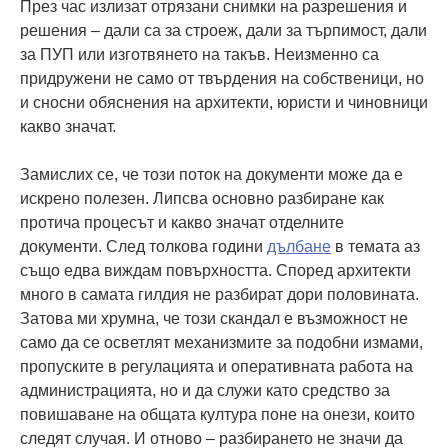
През час излизат отрязани снимки на разрешения и
решения – дали са за строеж, дали за търпимост, дали
за ПУП или изготвянето на такъв. Неизменно са
придружени не само от твърдения на собственици, но
и сносни обяснения на архитекти, юристи и чиновници
какво значат.
Замислих се, че този поток на документи може да е
искрено полезен. Липсва основно разбиране как
протича процесът и какво значат отделните
документи. След толкова години
дълбане
в темата аз
също едва виждам повърхността. Според архитекти
много в самата гилдия не разбират дори половината.
Затова ми хрумна, че този скандал е възможност не
само да се осветлят механизмите за подобни измами,
пропуските в регулацията и оперативната работа на
администрацията, но и да служи като средство за
повишаване на общата култура поне на онези, които
следят случая. И отново – разбирането не значи да