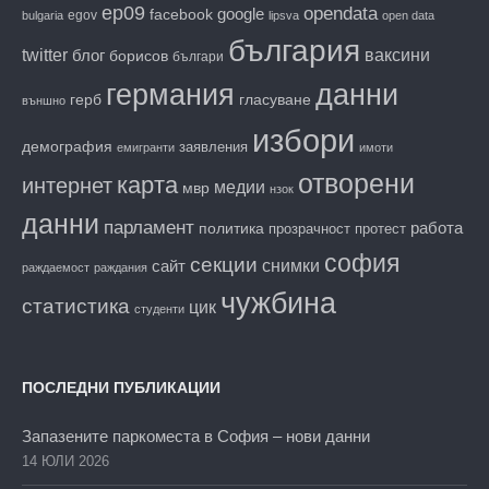
ep09
opendata
facebook
google
egov
bulgaria
lipsva
open data
българия
twitter
блог
ваксини
борисов
българи
данни
германия
гласуване
герб
външно
избори
демография
заявления
емигранти
имоти
отворени
карта
интернет
медии
мвр
нзок
данни
парламент
работа
политика
прозрачност
протест
софия
секции
снимки
сайт
раждаемост
раждания
чужбина
статистика
цик
студенти
ПОСЛЕДНИ ПУБЛИКАЦИИ
Запазените паркоместа в София – нови данни
14 ЮЛИ 2026