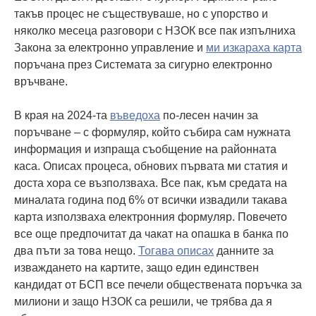
такъв процес не съществуваше, но с упорство и
няколко месеца разговори с НЗОК все пак изпълниха
Закона за електронно управление и
ми изкараха карта
поръчана през Системата за сигурно електронно
връчване.
В края на 2024-та
въведоха
по-лесен начин за
поръчване – с формуляр, който събира сам нужната
информация и изпраща съобщение на районната
каса. Описах процеса, обнових първата ми статия и
доста хора се възползваха. Все пак, към средата на
миналата година под 6% от всички извадили такава
карта използваха електронния формуляр. Повечето
все още предпочитат да чакат на опашка в банка по
два пъти за това нещо.
Тогава описах
данните за
изваждането на картите, защо един единствен
кандидат от БСП все печели обществената поръчка за
милиони и защо НЗОК са решили, че трябва да я