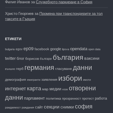
Филип Иванов
за
Служебното паркиране в София
Христо Георгиев
за
Промяна при транспондерите за тол
таксите в Гърция
ЕТИКЕТИ
ep09
opendata
facebook
google
egov
bulgaria
lipsva
open data
българия
twitter
блог
ваксини
борисов
българи
данни
германия
гласуване
герб
външно
избори
демография
заявления
емигранти
имоти
отворени
карта
интернет
медии
мвр
нзок
данни
парламент
работа
политика
прозрачност
протест
софия
секции
снимки
сайт
раждаемост
раждания