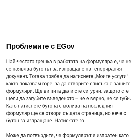
Първо ще иска да изберете местното си РЗОК.
Проблемите с EGov
Най-честата грешка в работата на формуляра е, че не
се появява бутонът за изпращане на генерирания
документ. Тогава трябва да натиснете „Моите услуги“
както показвам горе, за да отворите списъка с вашите
формуляри. Ще ви пита дали сте сигурни, защото сте
щели да загубите въведеното – не е вярно, не се губи.
Като натиснете бутона с молива на последния
формуляр ще се отвори същата страница, но вече с
бутон за изпращане. Натискате го.
Може да потвърдите, че формулярът е изпратен като