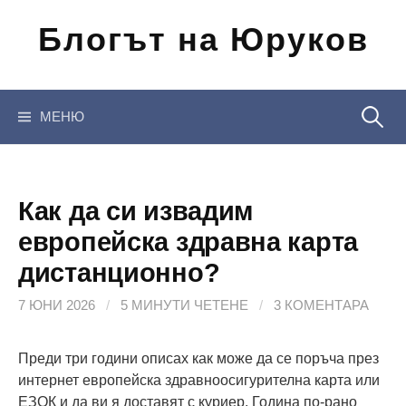
Отиди
Блогът на Юруков
на
съдържанието
Търсен
МЕНЮ
за:
Как да си извадим
европейска здравна карта
дистанционно?
7 ЮНИ 2026
/
5 МИНУТИ ЧЕТЕНЕ
/
3 КОМЕНТАРА
Преди три години описах как може да се поръча през
интернет европейска здравноосигурителна карта или
ЕЗОК и да ви я доставят с куриер. Година по-рано