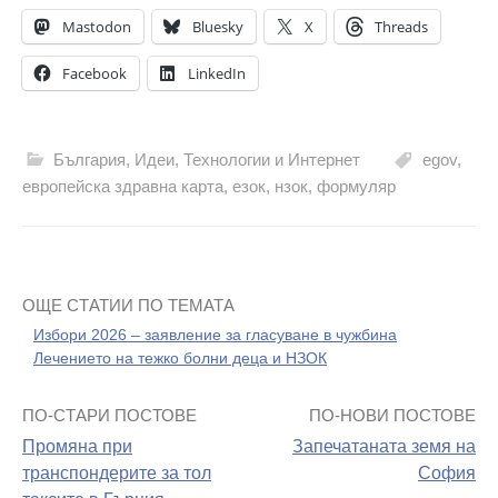
Mastodon
Bluesky
X
Threads
Facebook
LinkedIn
България
,
Идеи
,
Технологии и Интернет
egov
,
европейска здравна карта
,
езок
,
нзок
,
формуляр
ОЩЕ СТАТИИ ПО ТЕМАТА
Избори 2026 – заявление за гласуване в чужбина
Лечението на тежко болни деца и НЗОК
ПО-СТАРИ ПОСТОВЕ
ПО-НОВИ ПОСТОВЕ
Навигация
Промяна при
Запечатаната земя на
на
транспондерите за тол
София