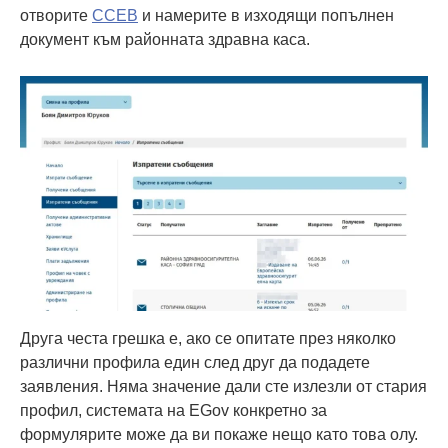
отворите
ССЕВ
и намерите в изходящи попълнен
документ към районната здравна каса.
Друга честа грешка е, ако се опитате през няколко
различни профила един след друг да подадете
заявления. Няма значение дали сте излезли от стария
профил, системата на EGov конкретно за
формулярите може да ви покаже нещо като това олу.