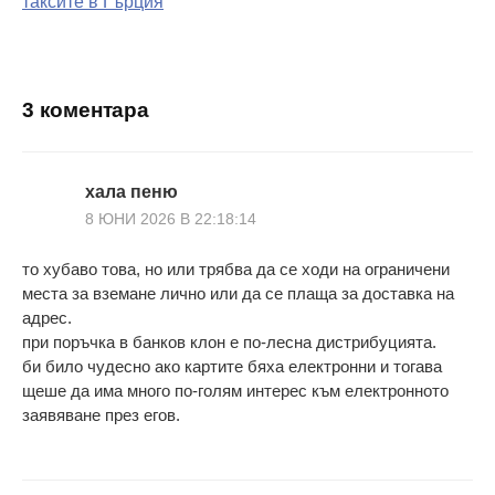
таксите в Гърция
поста
3 коментара
хала пеню
8 ЮНИ 2026 В 22:18:14
то хубаво това, но или трябва да се ходи на ограничени
места за вземане лично или да се плаща за доставка на
адрес.
при поръчка в банков клон е по-лесна дистрибуцията.
би било чудесно ако картите бяха електронни и тогава
щеше да има много по-голям интерес към електронното
заявяване през егов.