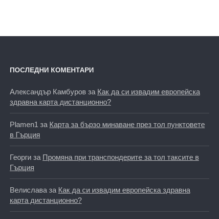
ПОСЛЕДНИ КОМЕНТАРИ
Александър Камбуров
за
Как да си извадим европейска
здравна карта дистанционно?
Plamen1
за
Карта за бързо минаване през тол пунктовете
в Гърция
Георги
за
Промяна при транспондерите за тол таксите в
Гърция
Велислава
за
Как да си извадим европейска здравна
карта дистанционно?