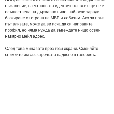
съжаление, електронната идентичност все още не е
осъществена на държавно ниво, най-вече заради
блокиране от страна на МВР и лобизъм. Ако за пръв
път влизате, може да ви иска да си направите
профил, но няма нужда да въвеждате нищо освен
навярно мейл адрес.
След това минавате през тези екрани. Сменяйте
снимките им със стрелката надясно в галерията.