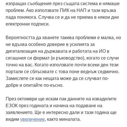
изпращах съобщения през същата система и нямаше
проблем. Ако използвате ПИК на НАП и тази връзка
пада понякога. Случва се и да не приема в някои дни
електронни подписи.
Вероятността да хванете такива проблеми е малка, но
не вдъхва особено доверие в усилията за
дигитализация на държавата и работата на ИО в
сегашния си формат (и ръководство), когато се случи
точно на вас. Когато използвате почти всеки ден тези
портали се сблъсквате с това поне веднъж седмично.
Замислете се как нещата може да се случват по-
добре и опитайте по-късно.
През октомври ще искам пак данните на извадилите
ЕЗОК през годината и начина на подаване на
заявлението. Ще е интересно дали и тази година ще
видим
увеличение
, както миналата.