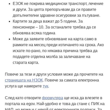
ЕЗОК не покрива медицински транспорт, лечение
и други. За целта препоръчвам да си правите
допълнителни здравни осигуровки за пътуване.
Картите за деца важат до 5 години. За
пенсионери – 10. За останалите трябва да се
обновява всяка година
Може да заявите обновяване на карта само в
рамките на месец преди изтичането на срока. Ако
искате по-рано, по някаква причина трябва да
подадете отделна молба за заличаване на
старата карта.
Повече за тези и други условия може да прочетете на
страницата на НЗОК
. Повече за самата електронна
услуга ще намерите
тук
.
След като отворите
формуляра
ще иска да влезете в
портала на egov. Най-удобно е това да стане с ПИК на
НАП, но може и с някой от електронните подписи. За