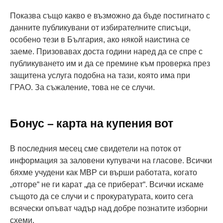
Показва също какво е възможно да бъде постигнато с
данните публикувани от избирателните списъци,
особено тези в България, ако някой наистина се
заеме. Призовавах доста години наред да се спре с
публикуването им и да се премине към проверка през
защитена услуга подобна на тази, която има при
ГРАО. За съжаление, това не се случи.
Бонус – карта на купения вот
В последния месец сме свидетели на поток от
информация за заловени купувачи на гласове. Всички
бяхме учудени как МВР си върши работата, когато
„отгоре“ не ги карат „да се приберат“. Всички искаме
същото да се случи и с прокуратурата, които сега
всячески опъват чадър над добре познатите изборни
схеми.