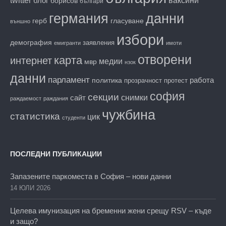
блог
ваксини
борисов
българи
данни
германия
гласуване
герб
външно
избори
демография
заявления
емигранти
имоти
отворени
карта
интернет
медии
мвр
нзок
данни
парламент
работа
политика
прозрачност
протест
софия
секции
снимки
сайт
раждаемост
раждания
чужбина
статистика
цик
студенти
ПОСЛЕДНИ ПУБЛИКАЦИИ
Запазените паркоместа в София – нови данни
14 ЮЛИ 2026
Целева имунизация на бременни жени срещу RSV – къде
и защо?