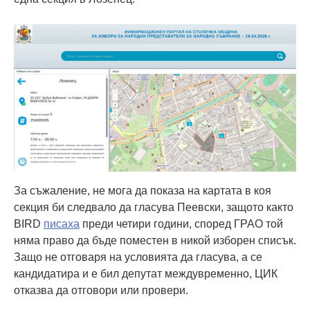
За съжаление, не мога да показа на картата в коя
секция би следвало да гласува Пеевски, защото както
BIRD
писаха
преди четири години, според ГРАО той
няма право да бъде поместен в никой изборен списък.
Защо не отговаря на условията да гласува, а се
кандидатира и е бил депутат междувременно, ЦИК
отказва да отговори или провери.