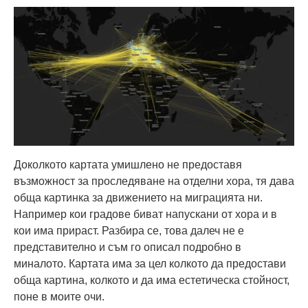
Доколкото картата умишлено не предоставя
възможност за проследяване на отделни хора, тя дава
обща картинка за движението на миграцията ни.
Например кои градове биват напускани от хора и в
кои има прираст. Разбира се, това далеч не е
представително и съм го описал подробно в
миналото. Картата има за цел колкото да предостави
обща картина, колкото и да има естетическа стойност,
поне в моите очи.