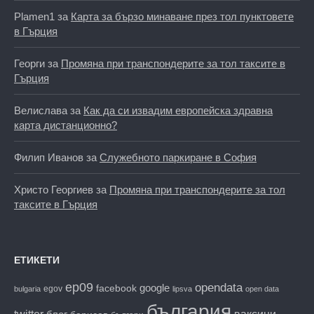
Plamen1
за
Карта за бързо минаване през тол пунктовете
в Гърция
Георги
за
Промяна при транспондерите за тол таксите в
Гърция
Велислава
за
Как да си извадим европейска здравна
карта дистанционно?
Филип Иванов
за
Служебното паркиране в София
Христо Георгиев
за
Промяна при транспондерите за тол
таксите в Гърция
ЕТИКЕТИ
ep09
opendata
facebook
google
egov
bulgaria
lipsva
open data
българия
twitter