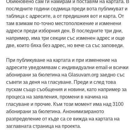
Обикновено сам ги намирам и поставям на картата. В
последните години седмица преди вота публикуват и
таблица с адресите, а от предишния вот и карта. От
там взимам по-точно местоположение и изменени
адреси преди изборния ден. В последните три дни,
например, има три секции със изменен адрес и още
две, които бяха без адрес, но вече са със заповеди.
При публикуване на картата и при изменение на
адресите уведомявам с индивидуални email-и всички
абонирани за бюлетина на Glasuvam.org заедно със
съвети за деня на гласуване. Преди и след това
пускам също съобщения и новини, като например за
процеса на заявления, промени в начина на
гласуване и прочие. Към този момент има над 3100
абонирани за бюлетина. Анонимизираното
разпределение от къде са се вижда на картата на
заглавната страница на проекта.