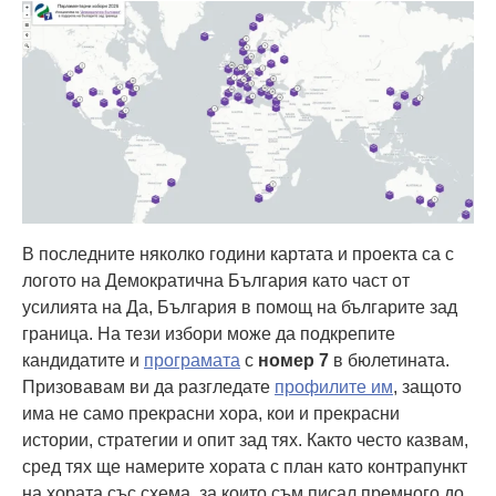
В последните няколко години картата и проекта са с
логото на Демократична България като част от
усилията на Да, България в помощ на българите зад
граница. На тези избори може да подкрепите
кандидатите и
програмата
с
номер 7
в бюлетината.
Призовавам ви да разгледате
профилите им
, защото
има не само прекрасни хора, кои и прекрасни
истории, стратегии и опит зад тях. Както често казвам,
сред тях ще намерите хората с план като контрапункт
на хората със схема, за които съм писал премного до