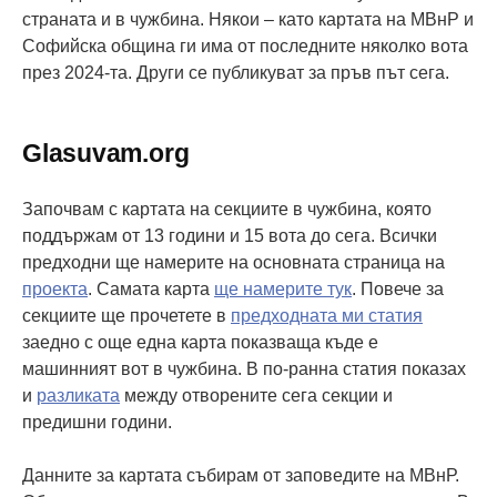
страната и в чужбина. Някои – като картата на МВнР и
Софийска община ги има от последните няколко вота
през 2024-та. Други се публикуват за пръв път сега.
Glasuvam.org
Започвам с картата на секциите в чужбина, която
поддържам от 13 години и 15 вота до сега. Всички
предходни ще намерите на основната страница на
проекта
. Самата карта
ще намерите тук
. Повече за
секциите ще прочетете в
предходната ми статия
заедно с още една карта показваща къде е
машинният вот в чужбина. В по-ранна статия показах
и
разликата
между отворените сега секции и
предишни години.
Данните за картата събирам от заповедите на МВнР.