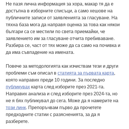
Не пазя лична информация за хора, макар тя да е
достъпна в изборните списъци, а само хешове на
публичните записи от заявленията за гласуване. На
тяхна база мога да направя оценка за това как някои
българи са се местили по света приемайки, че
заявлението им за гласуване отчита пребиваване.
Разбира се, част от тях може да са само на почивка и
да има съвпадение на имената.
Повече за методологията как изчиствам тези и други
проблеми съм описал в
статията за първата карта
,
която направих преди 10 години. За последно
публикувах
карта след изборите през 2021-та.
Направих анализа и след изборите през 2024-та, но
не я бях публикувал до сега. Може да я намерите на
този линк
. Препоръчвам първо да прочетете
предходните статии с разясненията, за да я
разберете.