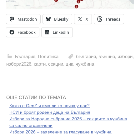
Mastodon
Bluesky
X
Threads
Facebook
LinkedIn
България
,
Политика
българия
,
външно
,
избори
,
избори2026
,
карти
,
секции
,
цик
,
чужбина
ОЩЕ СТАТИИ ПО ТЕМАТА
Какво е GenZ и има ли то почва у нас?
НСИ и броят родени деца на България
Избори за Народно събрание 2026 – секциите в чужбина
са силно ограничени
Избори 2026 – заявление за гласуване в чужбина