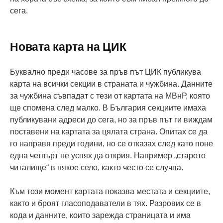
сега.
Новата карта на ЦИК
Буквално преди часове за пръв път ЦИК публикува
карта на всички секции в страната и чужбина. Данните
за чужбина съвпадат с тези от картата на МВнР, която
ще спомена след малко. В България секциите имаха
публикувани адреси до сега, но за пръв път ги виждам
поставени на картата за цялата страна. Опитах се да
го направя преди години, но се отказах след като поне
една четвърт не успях да открия. Например „старото
читалище“ в някое село, както често се случва.
Към този момент картата показва местата и секциите,
както и броят гласоподаватели в тях. Разрових се в
кода и данните, които зарежда страницата и има