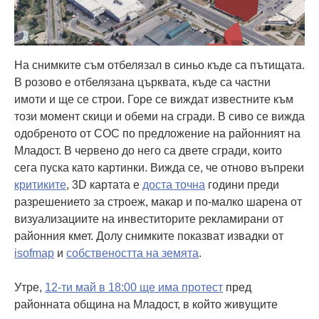
На снимките съм отбелязал в синьо къде са пътищата.
В розово е отбелязана църквата, къде са частни
имоти и ще се строи. Горе се виждат известните към
този момент скици и обеми на сгради. В сиво се вижда
одобреното от СОС по предложение на районният на
Младост. В червено до него са двете сгради, които
сега пуска като картинки. Вижда се, че отново въпреки
критиките
, 3D картата е
доста точна
години преди
разрешението за строеж, макар и по-малко шарена от
визуализациите на инвеститорите рекламирани от
районния кмет. Долу снимките показват извадки от
isofmap
и
собствеността на земята
.
Утре,
12-ти май в 18:00 ще има протест
пред
районната община на Младост, в който живущите