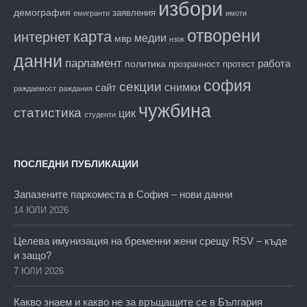
избори
демография
заявления
емигранти
имоти
отворени
карта
интернет
медии
мвр
нзок
данни
парламент
работа
политика
прозрачност
протест
софия
секции
снимки
сайт
раждаемост
раждания
чужбина
статистика
цик
студенти
ПОСЛЕДНИ ПУБЛИКАЦИИ
Запазените паркоместа в София – нови данни
14 ЮЛИ 2026
Целева имунизация на бременни жени срещу RSV – къде
и защо?
7 ЮЛИ 2026
Какво знаем и какво не за връщащите се в България