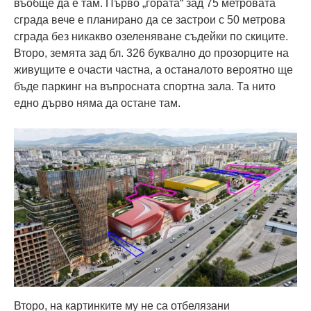
въобще да е там. Първо „гората“ зад 75 метровата
сграда вече е планирано да се застрои с 50 метрова
сграда без никакво озеленяване съдейки по скиците.
Второ, земята зад бл. 326 буквално до прозорците на
живущите е очасти частна, а останалото вероятно ще
бъде паркинг на въпросната спортна зала. Та нито
едно дърво няма да остане там.
Второ, на картинките му не са отбелязани