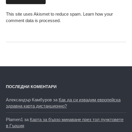
This site uses Akismet to reduce spam.
Learn how your
comment data is processed.
ПОСЛЕДНИ КОМЕНТАРИ
Александър Камбуров
за
Как да си извадим европейска
здравна карта дистанционно?
Plamen1
за
Карта за бързо минаване през тол пунктовете
в Гърция