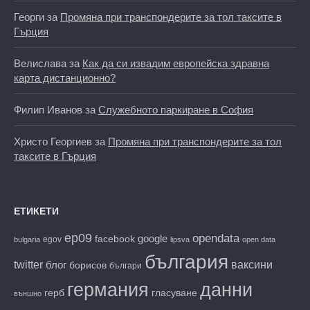
Георги
за
Промяна при транспондерите за тол таксите в
Гърция
Велислава
за
Как да си извадим европейска здравна
карта дистанционно?
Филип Иванов
за
Служебното паркиране в София
Христо Георгиев
за
Промяна при транспондерите за тол
таксите в Гърция
ЕТИКЕТИ
ep09
opendata
facebook
google
egov
bulgaria
lipsva
open data
българия
twitter
блог
ваксини
борисов
българи
данни
германия
гласуване
герб
външно