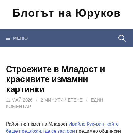
Отиди
Блогът на Юруков
на
съдържанието
Търсен
МЕНЮ
за:
Строежите в Младост и
красивите измамни
картинки
11 МАЙ 2026
/
2 МИНУТИ ЧЕТЕНЕ
/
ЕДИН
КОМЕНТАР
Районният кмет на Младост
Ивайло Кукурин, който
беше предложил да се застрои
предимно общински