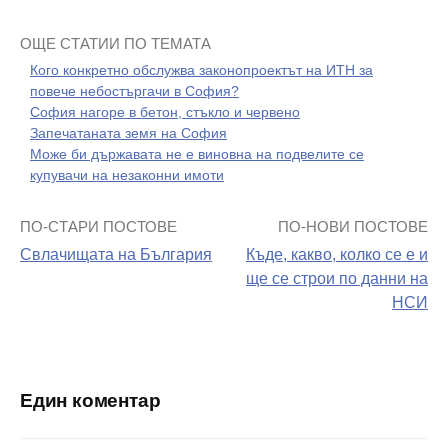
ОЩЕ СТАТИИ ПО ТЕМАТА
Кого конкретно обслужва законопроектът на ИТН за
повече небостъргачи в София?
София нагоре в бетон, стъкло и червено
Запечатаната земя на София
Може би държавата не е виновна на подвелите се
купувачи на незаконни имоти
ПО-СТАРИ ПОСТОВЕ
ПО-НОВИ ПОСТОВЕ
Навигация
Свлачищата на България
Къде, какво, колко се е и
на
ще се строи по данни на
НСИ
поста
Един коментар