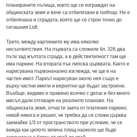
планираните пътища, които ще се изграждат на
общинската земя и вече са отбелязани в isofmap. Не е
отбелязана и сградата, която ще се строи точно до
сегашния Lidl.
Трето, между картинките му има няколко
несъответствия. На първата са сложили бл. 326 два
пъти зад жълтата сграда, а в действителност там ще
има паркинг. На втората пък липсва църквата. Както е
нарисувана първоначално изглежда, че ще е на
частен имот. Паркът нарисуван около нея също е
върху частни имоти и вероятно ще бъдат застроени.
Въобще, видимо е правено всичко с genai и без много
мисъл дали отговаря на реалните планове. На
общинската земя, отчасти заета от платения паркинг,
някой някога е решил, че трябва да се сложи църква
заемайки 1/3 от пространството при условие, че се
вижда как цялото зелена площ наоколо ще бъде