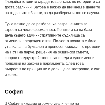
Гледайки готовите сгради това е така, но историите са
доста различни. Затова е важно да вникнем в данните
на отделните области, за да разберем какво се случва.
Тук е важно да се разбере, че разрешенията за
строеж са често формалност. Понякога са на база
дела където административните съдилища са
отменили предходен отказ. По-често почвата е била
утъпкана – в буквален и преносен смисъл – с промени
на ПУП на парче, решения на общински съвети,
спорни градоустройствени заповеди и едноименни
поправки на закони в парламента. След това
въпросът по принцип не е дали ще се застроява, а как
и колко.
София
В София виждаме огромно увеличение на