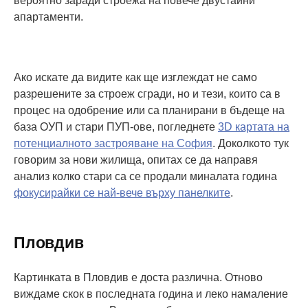
вероятно заради строежа на повече двустайни
апартаменти.
Ако искате да видите как ще изглеждат не само
разрешените за строеж сгради, но и тези, които са в
процес на одобрение или са планирани в бъдеще на
база ОУП и стари ПУП-ове, погледнете
3D картата на
потенциалното застрояване на София
. Доколкото тук
говорим за нови жилища, опитах се да направя
анализ колко стари са се продали миналата година
фокусирайки се най-вече върху панелките
.
Пловдив
Картинката в Пловдив е доста различна. Отново
виждаме скок в последната година и леко намаление