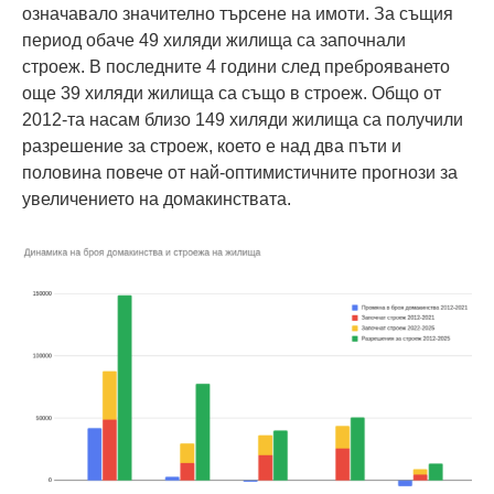
означавало значително търсене на имоти. За същия
период обаче 49 хиляди жилища са започнали
строеж. В последните 4 години след преброяването
още 39 хиляди жилища са също в строеж. Общо от
2012-та насам близо 149 хиляди жилища са получили
разрешение за строеж, което е над два пъти и
половина повече от най-оптимистичните прогнози за
увеличението на домакинствата.