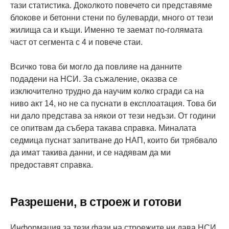
тази статистика. Доколкото повечето си представяме
блокове и бетонни стени по булеварди, много от тези
жилища са и къщи. Именно те заемат по-голямата
част от сегмента с 4 и повече стаи.
Всичко това би могло да повлияе на данните
подадени на НСИ. За съжаление, оказва се
изключително трудно да научим колко сгради са на
ниво акт 14, но не са пуснати в експлоатация. Това би
ни дало представа за някои от тези недъзи. От години
се опитвам да събера такава справка. Миналата
седмица пуснат запитване до НАП, които би трябвало
да имат такива данни, и се надявам да ми
предоставят справка.
Разрешени, в строеж и готови
Информация за тези фази на строежите ни дава НСИ