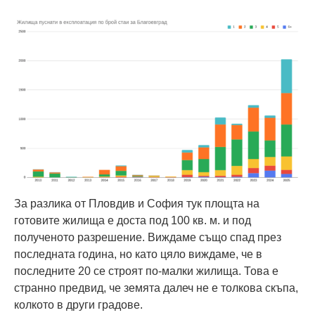
За разлика от Пловдив и София тук площта на
готовите жилища е доста под 100 кв. м. и под
полученото разрешение. Виждаме също спад през
последната година, но като цяло виждаме, че в
последните 20 се строят по-малки жилища. Това е
странно предвид, че земята далеч не е толкова скъпа,
колкото в други градове.