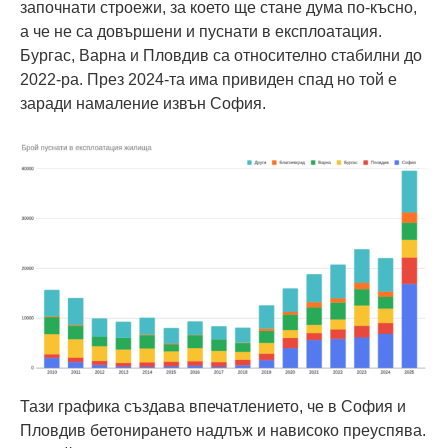
започнати строежи, за което ще стане дума по-късно,
а че не са довършени и пуснати в експлоатация.
Бургас, Варна и Пловдив са относително стабилни до
2022-ра. През 2024-та има привиден спад но той е
заради намаление извън София.
Тази графика създава впечатлението, че в София и
Пловдив бетонирането надлъж и нависоко преуспява.