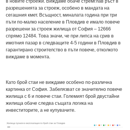
в новите строежи. Виждаме обаче стремглав ръст в
разрешенията за строеж, особено в мандата на
сегашния кмет. Всъщност, миналата година при три
пъти по-малко население в Пловдив е имало повече
разрешени за строеж жилища от София – 12666
спрямо 12484. Това значи, че при липса на срив в
имотния пазар в следващите 4-5 години в Пловдив в
гарантирано строителство в пъти повече, отколкото
виждаме в момента.
Като брой стаи не виждаме особено по-различна
картинка от София. Забелязват се значително повече
жилища с 6 и повече стаи. Големият брой двустайни
жилища обаче следва същата логика на
инвеститорите, а не купувачите.