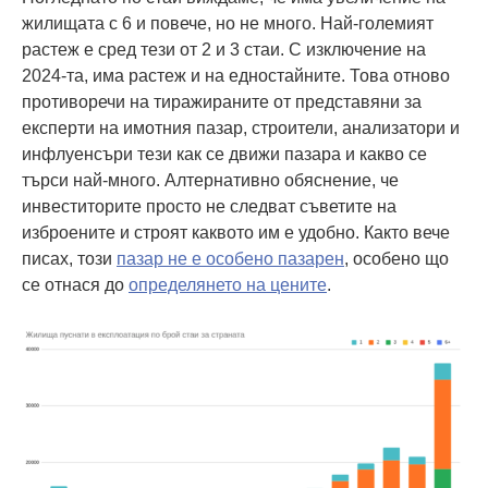
жилищата с 6 и повече, но не много. Най-големият
растеж е сред тези от 2 и 3 стаи. С изключение на
2024-та, има растеж и на едностайните. Това отново
противоречи на тиражираните от представяни за
експерти на имотния пазар, строители, анализатори и
инфлуенсъри тези как се движи пазара и какво се
търси най-много. Алтернативно обяснение, че
инвеститорите просто не следват съветите на
изброените и строят каквото им е удобно. Както вече
писах, този
пазар не е особено пазарен
, особено що
се отнася до
определянето на цените
.