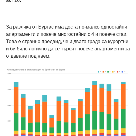
акт 16.
За разлика от Бургас има доста по-малко едностайни
апартаменти и повече многостайни с 4 и повече стаи.
Това е странно предвид, че и двата града са курортни
и би било логично да се търсят повече апартаменти за
отдаване под наем.