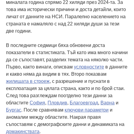
миналата година спрямо 22 хиляди през 2024-та. За
това има исторически причини и доста детайли, които
личат от данните на НСИ. Паралелно населението на
страната е намаляло с над 22 хиляди души за тези
две години.
В последните седмици бяха обновени доста
показатели в статистиката. Тъй като има много начини
да се съпоставят, разделих темата на няколко части.
Първо, както винаги, описвам
условностите
в данните
и какво няма да видим в тях. Второ показвам
жилищата в строеж
, с разрешение и пуснати в
експлоатация за цялата страна, както и по брой стаи.
След това разглеждам поотделно тези данни за
областите
София
,
Пловдив
,
Благоевград
,
Варна
и
Бургас
. После сравнявам
ключови параметри
и
аномалии между областите. Накрая правя
съпоставям с демографските данни и динамиката на
домакинствата
.