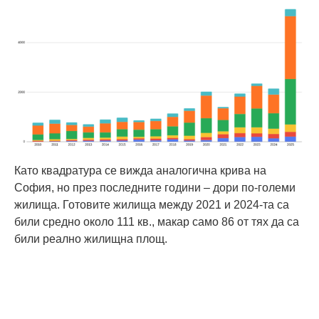
Като квадратура се вижда аналогична крива на
София, но през последните години – дори по-големи
жилища. Готовите жилища между 2021 и 2024-та са
били средно около 111 кв., макар само 86 от тях да са
били реално жилищна площ.