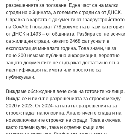
разрешенията за ползване. Една част са на малки
сгради на общината, а големите сгради са от ДНСК.
Справка в картата с документи от градоустройството
на GovAlert показват 778 документа в тази категория
от ДНСК и 1493 – от общината. Разбира се, не всички
са жилищни сгради, каквито 2468 са пуснати в
експлоатация миналата година. Това значи, че за
поне 200 нямаме публична информация, вероятно
защото документите не съдържат достатъчно ясна
идентификация на имота или просто не са
публикувани.
Виждаме обсъждания вече скок на готовите жилища.
Вижда се и пикът е разрешенията за строеж между
2020 и 2023. От 2024-та нататък разрешенията за
строеж падат наполовина. Аналогичен е спада и на
новозапочналите строежи на сгради. Това включва
както големи кули , така и отделни къщи или