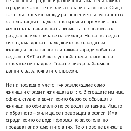
незаконно изградени и разширени. Има цели такива
сгради и етажи. Те не влизат в тази статистика. Също
така, във времето между разрешението и пускането в
експлоатация сградите претърпяват промени – по-
често съкращаване на паркоместа, но понякога и
разделяне или сливане на жилища. Не на последно
място, има доста сгради, които не се водят за
жилищни, но всъщност са такива заради лобистки
недъзи в ЗУТ и общите устройствени планове на
големите ни градове. Това се вижда най-вече в
данните за започнатите строежи.
Не на последно място, тук разглеждаме само
жилищни сгради и жилищата в тях. В сградите им има
офиси, студия и други, които бързо се обръщат в
жилища, но официално не се водят за такива. Има го
и обратното – жилища се превръщат в офиси. Има
сгради, които се водят формално за хотели, но
продават апартаментите в тях. Те отново не влизат в