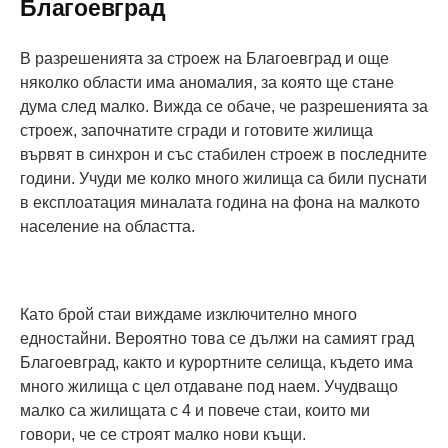
Благоевград
В разрешенията за строеж на Благоевград и още
няколко области има аномалия, за която ще стане
дума след малко. Вижда се обаче, че разрешенията за
строеж, започнатите сгради и готовите жилища
вървят в синхрон и със стабилен строеж в последните
години. Учуди ме колко много жилища са били пуснати
в експлоатация миналата година на фона на малкото
население на областта.
Като брой стаи виждаме изключително много
едностайни. Вероятно това се дължи на самият град
Благоевград, както и курортните селища, където има
много жилища с цел отдаване под наем. Учудващо
малко са жилищата с 4 и повече стаи, които ми
говори, че се строят малко нови къщи.