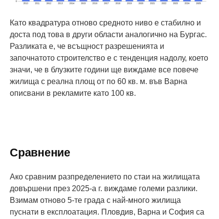
Като квадратура отново средното ниво е стабилно и
доста под това в други области аналогично на Бургас.
Разликата е, че всъщност разрешенията и
започнатото строителство е с тенденция надолу, което
значи, че в блузките години ще виждаме все повече
жилища с реална площ от по 60 кв. м. във Варна
описвани в рекламите като 100 кв.
Сравнение
Ако сравним разпределението по стаи на жилищата
довършени през 2025-а г. виждаме големи разлики.
Взимам отново 5-те града с най-много жилища
пуснати в експлоатация. Пловдив, Варна и София са