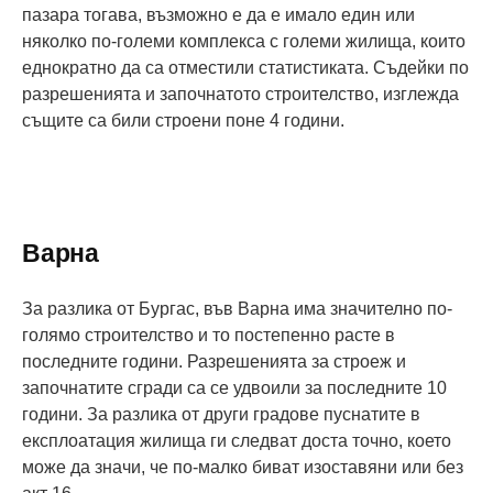
пазара тогава, възможно е да е имало един или
няколко по-големи комплекса с големи жилища, които
еднократно да са отместили статистиката. Съдейки по
разрешенията и започнатото строителство, изглежда
същите са били строени поне 4 години.
Варна
За разлика от Бургас, във Варна има значително по-
голямо строителство и то постепенно расте в
последните години. Разрешенията за строеж и
започнатите сгради са се удвоили за последните 10
години. За разлика от други градове пуснатите в
експлоатация жилища ги следват доста точно, което
може да значи, че по-малко биват изоставяни или без