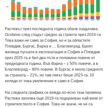
Растежът през последната година обаче озадачава.
Особено след спадът средно за странта през 2024-та.
Това важи не само за София, но и за областите
Пловдив, Бургас, Варна и … Благоевград. Броят
жилища пуснати в експлоатация в София и Пловдив
през 2025-та е бил два пъти и половина повече от
предходната година. Във Варна – с 50% повече, а в
Благоевград – 90% повече. В Бургас е около средното
за страната – 21%, но там пикът беше 2023-та. 10
хиляди от това увеличение е само в София.
На следната графика се вижда по-ясно тази промяна.
Растежа започва още 2019-та подхранван най-вече от
строителството в София. Това не значи, че не са