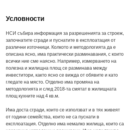
Условности
НСИ събира информация за разрешенията за строеж,
започнатите сгради и пуснатите в експлоатация от
различни източници. Колкото и методологията да е
описана ясно, има практически разминавания, с които
всички ние сме наясно. Например, измерването на
полезна и жилищна площ се разминава между
инвеститори, както ясно се вижда от обявите и като
гледате на място. Отделно има промяна на
методологията и след 2018-та смятат в жилищната
площ кухните над 4 кв.м.
Има доста сгради, които се използват и в тях живеят
от години семейства, които не са пуснати в
експлоатация. Отделно има немалко жилища, които са