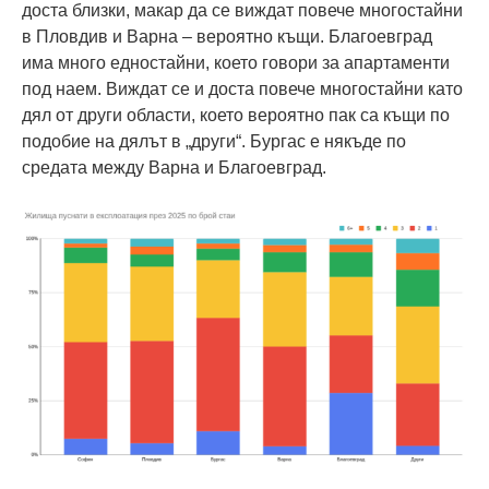
доста близки, макар да се виждат повече многостайни
в Пловдив и Варна – вероятно къщи. Благоевград
има много едностайни, което говори за апартаменти
под наем. Виждат се и доста повече многостайни като
дял от други области, което вероятно пак са къщи по
подобие на дялът в „други“. Бургас е някъде по
средата между Варна и Благоевград.