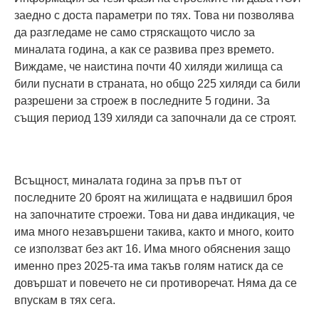
заедно с доста параметри по тях. Това ни позволява
да разгледаме не само стряскащото число за
миналата година, а как се развива през времето.
Виждаме, че наистина почти 40 хиляди жилища са
били пуснати в страната, но общо 225 хиляди са били
разрешени за строеж в последните 5 години. За
същия период 139 хиляди са започнали да се строят.
Всъщност, миналата година за пръв път от
последните 20 броят на жилищата е надвишил броя
на започнатите строежи. Това ни дава индикация, че
има много незавършени такива, както и много, които
се използват без акт 16. Има много обяснения защо
именно през 2025-та има такъв голям натиск да се
довършат и повечето не си противоречат. Няма да се
впускам в тях сега.