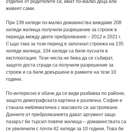
отделно от родителите си, имат по-малко деца или
живеят сами.
При 139 хиляди по-малко домакинства виждаме 208
хиляди жилища получили разрешение за строеж в
периода между двете преброявания – 2012 и 2021 г.
Също така за този период е започнал строежа на 135
хиляди жилища. 104 хиляди са били пуснати в
експлоатация. Тези числа не бива да се събират,
защото доста сгради са получили разрешение за
строеж и са били довършени в рамките на тези 10
години.
По-интересно е обаче да се види разбивка по райони,
защото демографската картина е различна. София е
станала емблематична с масовото си застрояване.
Данните от преброяванията дават аргумент защо
пазарът би търсил повече жилища – домакинствата са
се увеличили с почти 42 хиляди за 10 години. Това би