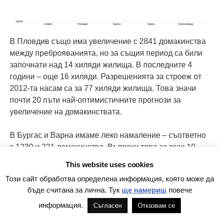
В Пловдив също има увеличение с 2841 домакинства
между преброяванията, но за същия период са били
започнати над 14 хиляди жилища. В последните 4
години – още 16 хиляди. Разрешенията за строеж от
2012-та насам са за 77 хиляди жилища. Това значи
почти 20 пъти най-оптимистичните прогнози за
увеличение на домакинствата.
В Бургас и Варна имаме леко намаление – съответно
с 1230 и 221 домакинства. Въпреки това за тези 10
години е започнат строеж съответно на нови 21 и 26
This website uses cookies
хиляди жилища и още 16 и 18 хиляди отгоре в
Този сайт обработва определена информация, която може да
следващите 4. Разрешенията за строеж в последните
бъде считана за лична. Тук
ще намериш
повече
14 г. са за 40 хиляди жилища в Бургас и 51 хиляди във
информация.
Варна при намаляващ брой домакинства. Предвид, че
Съгласен
Отказвам се
говорим за областите като цяло, там може да се