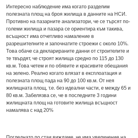
Интересно наблюдение има когато разделим
полезната площ на броя жилища в данните на НСИ.
Противно на пазарните анализатори, че се търсят по-
големи жилища и пазара се ориентира към такива,
всъщност има отчетливо намаление в
разрешителните и започнатите строежи с около 10%.
Това обаче са декларираните данни от строителите и
те твърдят, че строят жилища средно по 115 до 130
кв.м. Това четем и по обявите и красивите обещания
на зелено. Реално когато влязат в експлоатация и
полезната площ пада на 90 до 100 кв.м. От нея
жилищната площ, т.е. без идеални части, е между 65 и
80 кв.м. Забелязва се, че в последните 3 години
жилищната площ на готовите жилища всъщност
намалява с над 20%
Погледнато по стаи виждаме, че има увеличение на