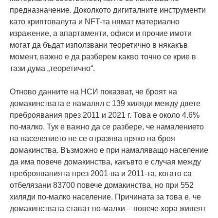
предназначение. Доколкото дигиталните инструменти
като криптовалута и NFT-та нямат материално
изражение, а апартаменти, офиси и прочие имоти
могат да бъдат използвани теоретично в някакъв
момент, важно е да разберем какво точно се крие в
тази дума „теоретично“.
Отново данните на НСИ показват, че броят на
домакинствата е намалял с 139 хиляди между двете
преброявания през 2011 и 2021 г. Това е около 4.6%
по-малко. Тук е важно да се разбере, че намалението
на населението не се отразява пряко на броя
домакинства. Възможно е при намаляващо население
да има повече домакинства, какъвто е случая между
преброяванията през 2001-ва и 2011-та, когато са
отбелязани 83700 повече домакинства, но при 552
хиляди по-малко население. Причината за това е, че
домакинствата стават по-малки – повече хора живеят