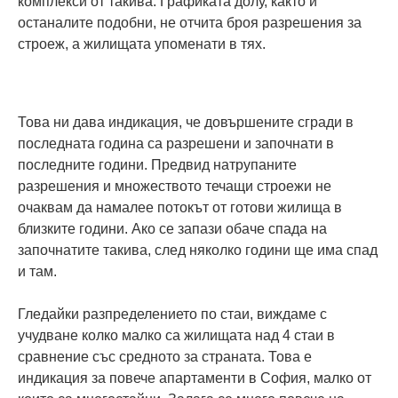
комплекси от такива. Графиката долу, както и
останалите подобни, не отчита броя разрешения за
строеж, а жилищата упоменати в тях.
Това ни дава индикация, че довършените сгради в
последната година са разрешени и започнати в
последните години. Предвид натрупаните
разрешения и множеството течащи строежи не
очаквам да намалее потокът от готови жилища в
близките години. Ако се запази обаче спада на
започнатите такива, след няколко години ще има спад
и там.
Гледайки разпределението по стаи, виждаме с
учудване колко малко са жилищата над 4 стаи в
сравнение със средното за страната. Това е
индикация за повече апартаменти в София, малко от