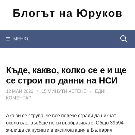
Отиди
Блогът на Юруков
на
съдържанието
Търсен
МЕНЮ
за:
Къде, какво, колко се е и ще
се строи по данни на НСИ
12 МАЙ 2026
/
15 МИНУТИ ЧЕТЕНЕ
/
ЕДИН
КОМЕНТАР
Ако ви се струва, че все повече сгради да никнат
около вас, въобще не си въобразявате. Общо 39594
жилища са пуснати в експлоатация в България