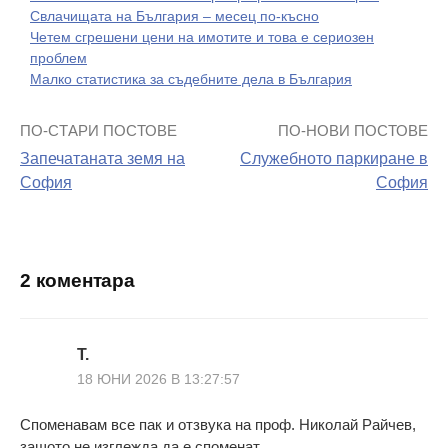
Свлачищата на България – месец по-късно
Четем сгрешени цени на имотите и това е сериозен
проблем
Малко статистика за съдебните дела в България
ПО-СТАРИ ПОСТОВЕ
ПО-НОВИ ПОСТОВЕ
Навигация
Запечатаната земя на
Служебното паркиране в
на
София
София
поста
2 коментара
Т.
18 ЮНИ 2026 В 13:27:57
Споменавам все пак и отзвука на проф. Николай Райчев,
защото не изглежда да е споменат.