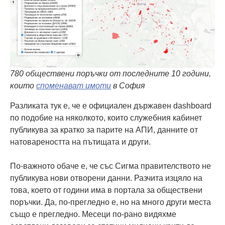
780 обществени поръчки от последните 10 години,
които
споменават имоти
в София
Разликата тук е, че е официален държавен dashboard
по подобие на няколкото, които служебния кабинет
публикува за кратко за парите на АПИ, данните от
натовареността на пътищата и други.
По-важното обаче е, че със Сигма правителството не
публикува нови отворени данни. Разчита изцяло на
това, което от години има в портала за обществени
поръчки. Да, по-прегледно е, но на много други места
също е прегледно. Месеци по-рано видяхме