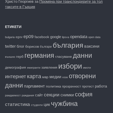
Христо Георгиев
за
Промяна при транспондерите за тол
таксите в Гърция
ЕТИКЕТИ
ep09
opendata
facebook
google
egov
bulgaria
lipsva
open data
българия
twitter
блог
ваксини
борисов
българи
данни
германия
гласуване
герб
външно
избори
демография
заявления
емигранти
имоти
отворени
карта
интернет
медии
мвр
нзок
данни
парламент
работа
политика
прозрачност
протест
софия
секции
снимки
сайт
раждаемост
раждания
чужбина
статистика
цик
студенти