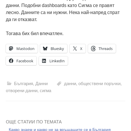
данни. Подобни dashboards като Сигма се правят
лесно. Данните са ни нужни. Нека най-напред спрат
да ги отказват.
Тогава бих бил впечатлен.
Mastodon
Bluesky
X
Threads
Facebook
LinkedIn
България
,
Данни
данни
,
обществени поръчки
,
отворени данни
,
сигма
ОЩЕ СТАТИИ ПО ТЕМАТА
Какво знаем и какво не за връщащите се в България