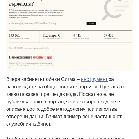
Вчера кабинетът обяви Сигма –
инструмент
за
разглеждане на обществените поръчки. Прегледах
какво показва, прегледах кода. Похвално е, че
публикуват такъв портал, че е с отворен код, че е
описана доста добре методологията и използва
отворени данни. Взимат пример поне частично от
служебния кабинет.
Трябва да се уточни обаче, че това не е нищо ново