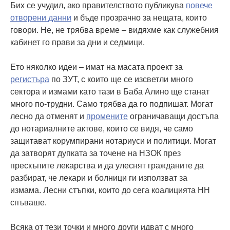
Бих се учудил, ако правителството публикува
повече
отворени данни
и бъде прозрачно за нещата, които
говори. Не, не трябва време – видяхме как служебния
кабинет го прави за дни и седмици.
Ето няколко идеи – имат на масата проект за
регистъра
по ЗУТ, с които ще се изсветли много
сектора и измами като тази в Баба Алино ще станат
много по-трудни. Само трябва да го подпишат. Могат
лесно да отменят и
промените
ограничаващи достъпа
до нотариалните актове, които се видя, че само
защитават корумпирани нотариуси и политици. Могат
да затворят дупката за точене на НЗОК през
прескъпите лекарства и да улеснят гражданите да
разбират, че лекари и болници ги използват за
измама. Лесни стъпки, които до сега коалицията НН
спъваше.
Всяка от тези точки и много други идват с много