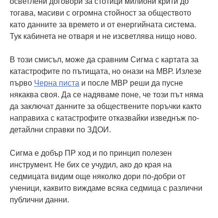
осветлени договори за стотици милиони крити до
тогава, масиви с огромна стойност за обществото
като данните за времето и от енергийната система.
Тук кабинета не отваря и не изсветлява нищо ново.
В този смисъл, може да сравним Сигма с картата за
катастрофите по пътищата, но онази на МВР. Излезе
първо
Черна писта
и после МВР реши да пусне
някаква своя. Да се надяваме поне, че този път няма
да заключат данните за обществените поръчки както
направиха с катастрофите отказвайки изведнъж по-
детайлни справки по ЗДОИ.
Сигма е добър ПР ход и по принцип полезен
инструмент. Не бих се учудил, ако до края на
седмицата видим още няколко дори по-добри от
ученици, каквито виждаме всяка седмица с различни
публични данни.