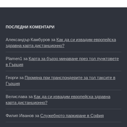
ПОСЛЕДНИ КОМЕНТАРИ
Александър Камбуров
за
Как да си извадим европейска
здравна карта дистанционно?
Plamen1
за
Карта за бързо минаване през тол пунктовете
в Гърция
Георги
за
Промяна при транспондерите за тол таксите в
Гърция
Велислава
за
Как да си извадим европейска здравна
карта дистанционно?
Филип Иванов
за
Служебното паркиране в София