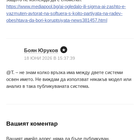
https://www.mediapool.bg/ai-ogledalo-ili-sigma-ai-zashto-e-
vazmuten-avtorat-na-softuera-s-koito-partiyata-na-radev-
obeshtava-da-bori-koruptsiyata-news381457.html
Боян Юруков
18 ЮНИ 2026 В 15:37:39
@Т. – не знам колко връзка има между двете системи
освен името. Не виждам да използват някакъв модел или
анализ в така публикуваната система.
Вашият коментар
Вашият имейл адрес няма да бъде публикуван.