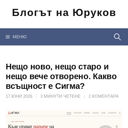
Отиди
Блогът на Юруков
на
съдържанието
Търсен
МЕНЮ
за:
Нещо ново, нещо старо и
нещо вече отворено. Какво
всъщност е Сигма?
17 ЮНИ 2026
/
3 МИНУТИ ЧЕТЕНЕ
/
2 КОМЕНТАРА