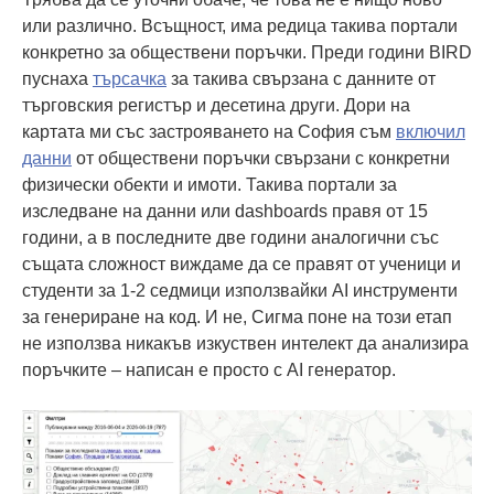
или различно. Всъщност, има редица такива портали
конкретно за обществени поръчки. Преди години BIRD
пуснаха
търсачка
за такива свързана с данните от
търговския регистър и десетина други. Дори на
картата ми със застрояването на София съм
включил
данни
от обществени поръчки свързани с конкретни
физически обекти и имоти. Такива портали за
изследване на данни или dashboards правя от 15
години, а в последните две години аналогични със
същата сложност виждаме да се правят от ученици и
студенти за 1-2 седмици използвайки AI инструменти
за генериране на код. И не, Сигма поне на този етап
не използва никакъв изкуствен интелект да анализира
поръчките – написан е просто с AI генератор.