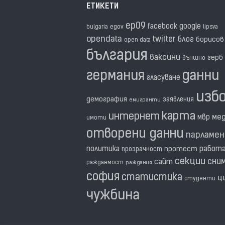
ЕТИКЕТИ
ep09
facebook
google
egov
bulgaria
lipsva
opendata
twitter
блог
борисов
open data
българия
ваксини
герб
външно
германия
данни
гласуване
изб
демография
заявления
емигранти
карта
интернет
ме
мвр
имоти
отворени данни
парламе
политика
работ
прозрачност
протест
секции
сни
сайт
раждаемост
раждания
софия
статистика
ц
студенти
чужбина