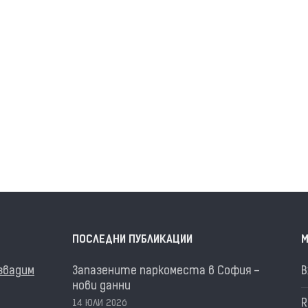
ПОСЛЕДНИ ПУБЛИКАЦИИ
М
извадим
Запазените паркоместа в София –
В
нови данни
R
14 ЮЛИ 2026