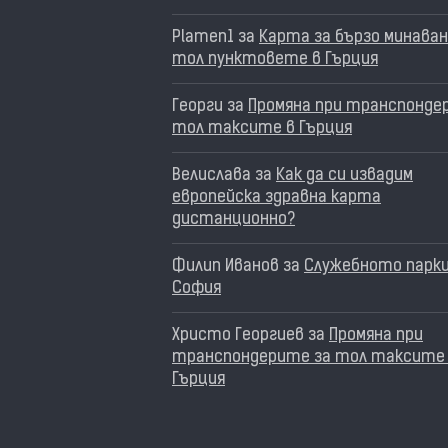
Plamen1
за
Карта за бързо минаван
тол пунктовете в Гърция
Георги
за
Промяна при транспонде
тол таксите в Гърция
Велислава
за
Как да си извадим
европейска здравна карта
дистанционно?
Филип Иванов
за
Служебното парки
София
Христо Георгиев
за
Промяна при
транспондерите за тол таксите
Гърция