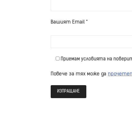
Вашият Email *
Приемам условията на повери
Повече за тях може да
прочете