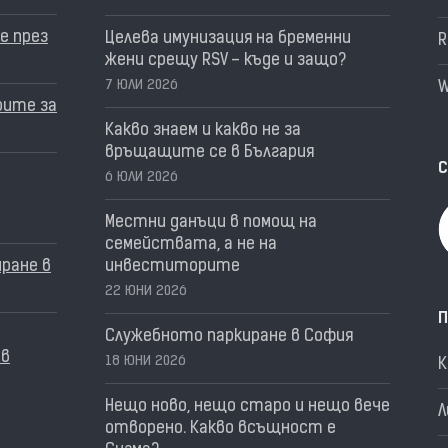
е през
Целева имунизация на бременни
R
жени срещу RSV – къде и защо?
7 ЮЛИ 2026
W
рите за
Какво знаем и какво не за
връщащите се в България
С
6 ЮЛИ 2026
Местни данъци в помощ на
семействата, а не на
ране в
инвеститорите
22 ЮНИ 2026
П
Служебното паркиране в София
 в
18 ЮНИ 2026
Нещо ново, нещо старо и нещо вече
Л
отворено. Какво всъщност е