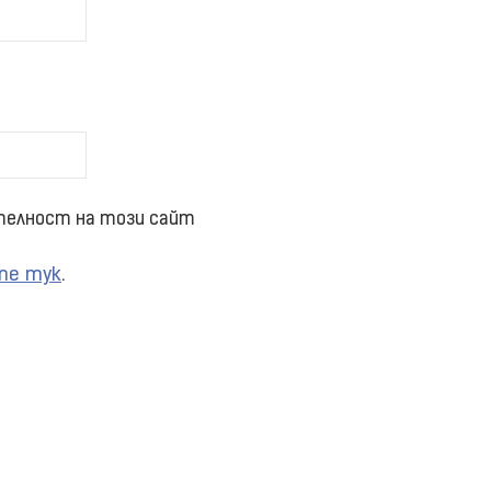
телност на този сайт
те тук
.