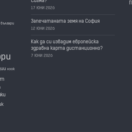
Сигма?
П
17 ЮНИ 2026
Запечатаната земя на София
българи
12 ЮНИ 2026
Как да си извадим европейска
здравна карта дистанционно?
ори
7 ЮНИ 2026
дии
нзок
нт
а
мки
ик