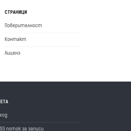
СТРАНИЦИ
Поверителност
Контакт
Лиценз
ЕТА
ход
SS поток за записи