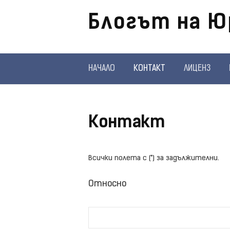
Отиди
Блогът на Ю
на
съдържанието
НАЧАЛО
КОНТАКТ
ЛИЦЕНЗ
Контакт
Всички полета с (*) за задължителни.
Относно