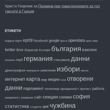
Христо Георгиев
за
Промяна при транспондерите за тол
таксите в Гърция
ЕТИКЕТИ
ep09
opendata
facebook
google
egov
bulgaria
lipsva
open data
българия
twitter
блог
ваксини
борисов
българи
данни
германия
гласуване
герб
външно
избори
демография
заявления
емигранти
имоти
отворени
карта
интернет
медии
мвр
нзок
данни
парламент
работа
политика
прозрачност
протест
софия
секции
снимки
сайт
раждаемост
раждания
чужбина
статистика
цик
студенти