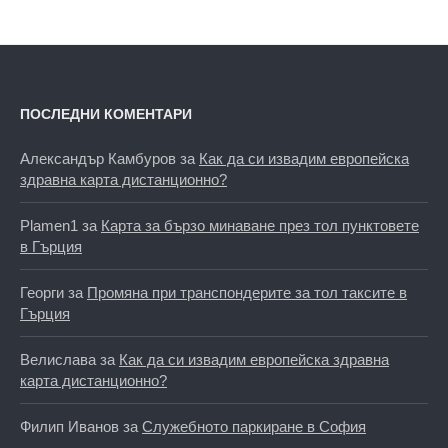
ПОСЛЕДНИ КОМЕНТАРИ
Александър Камбуров
за
Как да си извадим европейска
здравна карта дистанционно?
Plamen1
за
Карта за бързо минаване през тол пунктовете
в Гърция
Георги
за
Промяна при транспондерите за тол таксите в
Гърция
Велислава
за
Как да си извадим европейска здравна
карта дистанционно?
Филип Иванов
за
Служебното паркиране в София