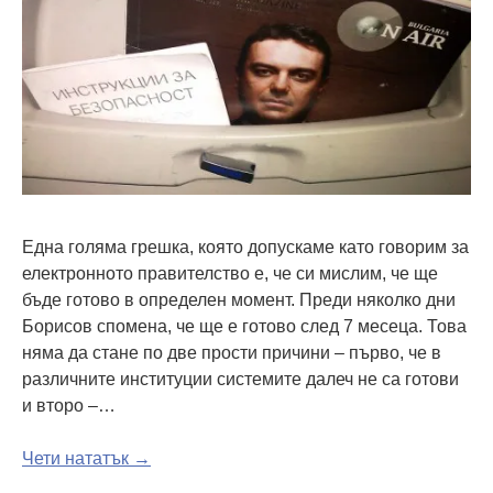
Една голяма грешка, която допускаме като говорим за
електронното правителство е, че си мислим, че ще
бъде готово в определен момент. Преди няколко дни
Борисов спомена, че ще е готово след 7 месеца. Това
няма да стане по две прости причини – първо, че в
различните институции системите далеч не са готови
и второ –…
Чети нататък →