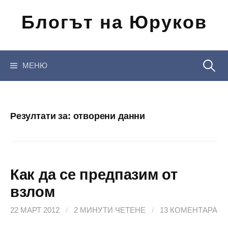
Отиди
Блогът на Юруков
на
съдържанието
Търсен
МЕНЮ
за:
Резултати за:
отворени данни
Как да сe предпазим от
взлом
22 МАРТ 2012
/
2 МИНУТИ ЧЕТЕНЕ
/
13 КОМЕНТАРА