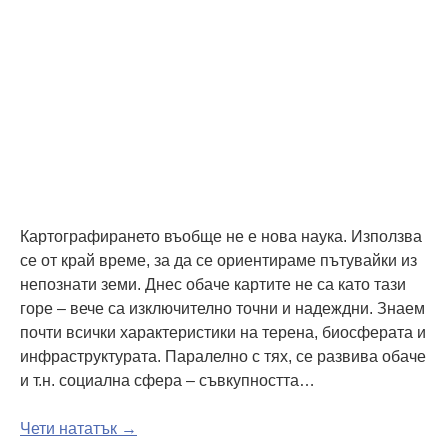
Картографирането въобще не е нова наука. Използва
се от край време, за да се ориентираме пътувайки из
непознати земи. Днес обаче картите не са като тази
горе – вече са изключително точни и надеждни. Знаем
почти всички характеристики на терена, биосферата и
инфраструктурата. Паралелно с тях, се развива обаче
и т.н. социална сфера – съвкупността…
Чети нататък →