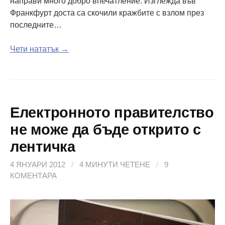
направи много добро впечатление. Изглежда във
Франкфурт доста са скочили кражбите с взлом през
последните…
Чети нататък →
Електронното правителство
не може да бъде открито с
лентичка
4 ЯНУАРИ 2012
/
4 МИНУТИ ЧЕТЕНЕ
/
9
КОМЕНТАРА