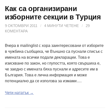
Как са организирани
изборните секции в Турция
9 ОКТОМВРИ 2011
/
4 МИНУТИ ЧЕТЕНЕ
/
29
КОМЕНТАРА
Вчера в mailinglist с хора заинтересовани от изборите
в чужбина съобщиха, че Външно са пуснали списък с
имената на всички подали декларации. Това е
изискване по закон, но глупостта, която свършиха е,
че заедно с имената бяха пуснали и адресите им в
България. Това е лична информация и може
потенциално да се използва за измами….
Чети нататък →