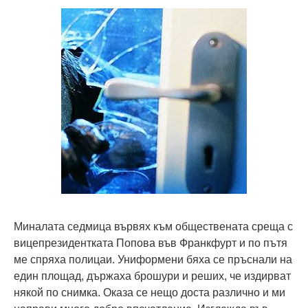
Миналата седмица вървях към обществената среща с
вицепрезидентката Попова във Франкфурт и по пътя
ме спряха полицаи. Униформени бяха се пръснали на
един площад, държаха брошури и реших, че издирват
някой по снимка. Оказа се нещо доста различно и ми