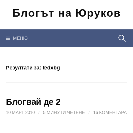
Отиди
Блогът на Юруков
на
съдържанието
Търсен
МЕНЮ
за:
Резултати за:
tedxbg
Блогвай де 2
10 МАРТ 2010
/
5 МИНУТИ ЧЕТЕНЕ
/
16 КОМЕНТАРА