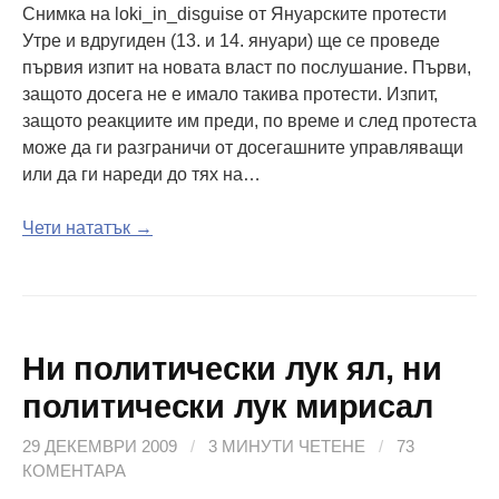
Снимка на loki_in_disguise от Януарските протести
Утре и вдругиден (13. и 14. януари) ще се проведе
първия изпит на новата власт по послушание. Първи,
защото досега не е имало такива протести. Изпит,
защото реакциите им преди, по време и след протеста
може да ги разграничи от досегашните управляващи
или да ги нареди до тях на…
Чети нататък →
Ни политически лук ял, ни
политически лук мирисал
29 ДЕКЕМВРИ 2009
/
3 МИНУТИ ЧЕТЕНЕ
/
73
КОМЕНТАРА