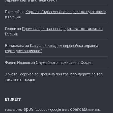
здравна карта дистанционно?
Plamen1
за
Карта за бързо минаване през тол пунктовете
в Гърция
Георги
за
Промяна при транспондерите за тол таксите в
Гърция
Велислава
за
Как да си извадим европейска здравна
карта дистанционно?
Филип Иванов
за
Служебното паркиране в София
Христо Георгиев
за
Промяна при транспондерите за тол
таксите в Гърция
ЕТИКЕТИ
ep09
opendata
facebook
google
egov
bulgaria
lipsva
open data