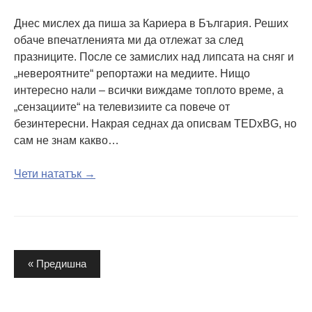
Днес мислех да пиша за Кариера в България. Реших
обаче впечатленията ми да отлежат за след
празниците. После се замислих над липсата на сняг и
„невероятните“ репортажи на медиите. Нищо
интересно нали – всички виждаме топлото време, а
„сензациите“ на телевизиите са повече от
безинтересни. Накрая седнах да описвам TEDxBG, но
сам не знам какво…
Чети нататък →
Разделяне
« Предишна
на
публикациите