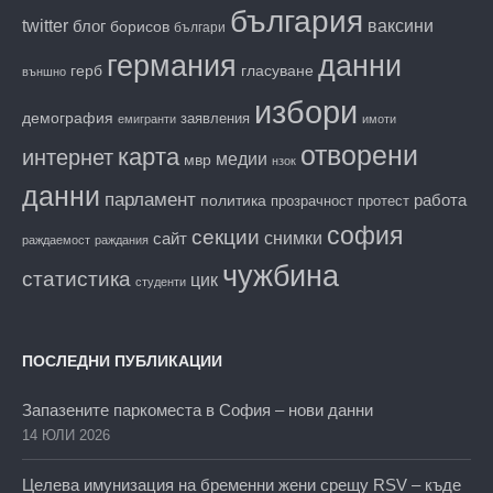
българия
twitter
блог
ваксини
борисов
българи
данни
германия
гласуване
герб
външно
избори
демография
заявления
емигранти
имоти
отворени
карта
интернет
медии
мвр
нзок
данни
парламент
работа
политика
прозрачност
протест
софия
секции
снимки
сайт
раждаемост
раждания
чужбина
статистика
цик
студенти
ПОСЛЕДНИ ПУБЛИКАЦИИ
Запазените паркоместа в София – нови данни
14 ЮЛИ 2026
Целева имунизация на бременни жени срещу RSV – къде