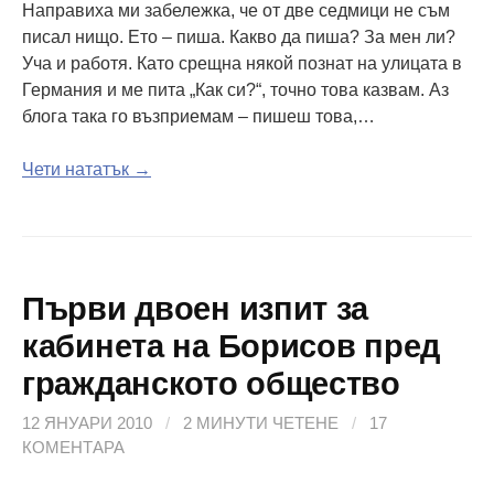
Направиха ми забележка, че от две седмици не съм
писал нищо. Ето – пиша. Какво да пиша? За мен ли?
Уча и работя. Като срещна някой познат на улицата в
Германия и ме пита „Как си?“, точно това казвам. Аз
блога така го възприемам – пишеш това,…
Чети нататък →
Първи двоен изпит за
кабинета на Борисов пред
гражданското общество
12 ЯНУАРИ 2010
/
2 МИНУТИ ЧЕТЕНЕ
/
17
КОМЕНТАРА