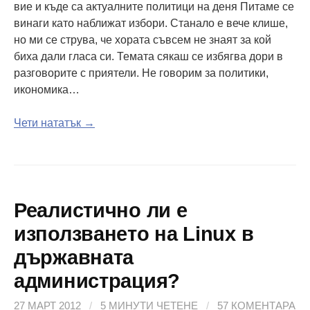
вие и къде са актуалните политици на деня Питаме се
винаги като наближат избори. Станало е вече клише,
но ми се струва, че хората съвсем не знаят за кой
биха дали гласа си. Темата сякаш се избягва дори в
разговорите с приятели. Не говорим за политики,
икономика…
Чети нататък →
Реалистично ли е
използването на Linux в
държавната
администрация?
27 МАРТ 2012
/
5 МИНУТИ ЧЕТЕНЕ
/
57 КОМЕНТАРА