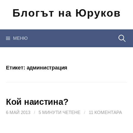
Отиди
Блогът на Юруков
на
съдържанието
Търсен
МЕНЮ
за:
Етикет:
администрация
Кой наистина?
6 МАЙ 2013
/
5 МИНУТИ ЧЕТЕНЕ
/
11 КОМЕНТАРА