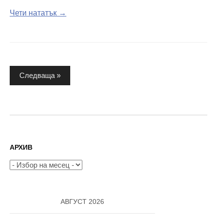
Чети нататък →
Разделяне
Следваща »
на
публикациите
на
страници
АРХИВ
Архив
АВГУСТ 2026