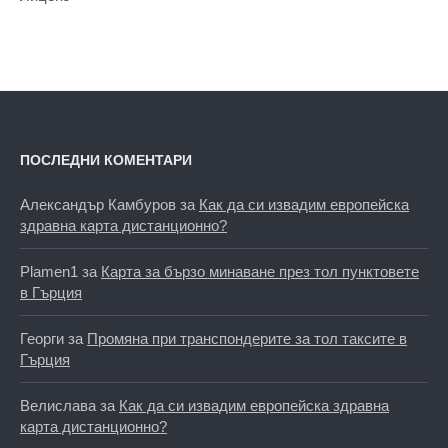
ПОСЛЕДНИ КОМЕНТАРИ
Александър Камбуров
за
Как да си извадим европейска
здравна карта дистанционно?
Plamen1
за
Карта за бързо минаване през тол пунктовете
в Гърция
Георги
за
Промяна при транспондерите за тол таксите в
Гърция
Велислава
за
Как да си извадим европейска здравна
карта дистанционно?