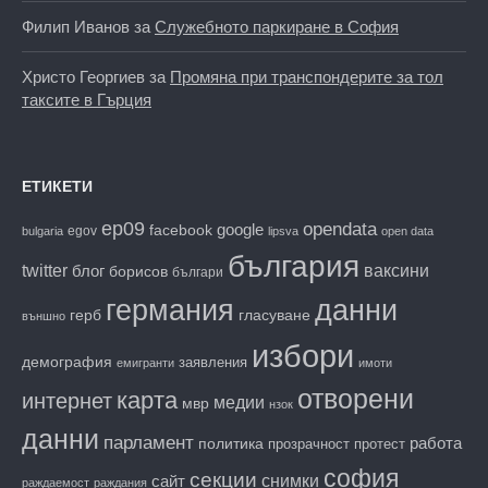
Филип Иванов
за
Служебното паркиране в София
Христо Георгиев
за
Промяна при транспондерите за тол
таксите в Гърция
ЕТИКЕТИ
ep09
opendata
facebook
google
egov
bulgaria
lipsva
open data
българия
twitter
блог
ваксини
борисов
българи
данни
германия
гласуване
герб
външно
избори
демография
заявления
емигранти
имоти
отворени
карта
интернет
медии
мвр
нзок
данни
парламент
работа
политика
прозрачност
протест
софия
секции
снимки
сайт
раждаемост
раждания