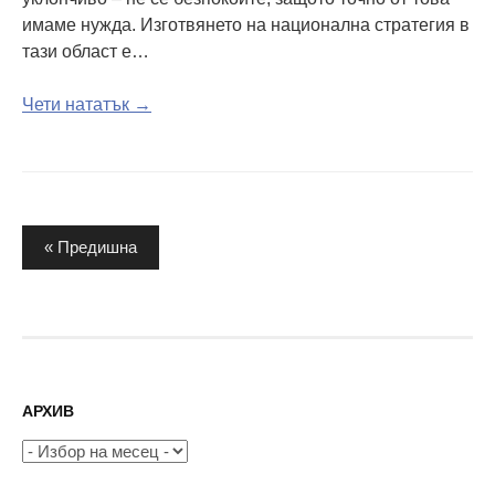
имаме нужда. Изготвянето на национална стратегия в
тази област е…
Чети нататък →
Разделяне
« Предишна
на
публикациите
на
страници
АРХИВ
Архив