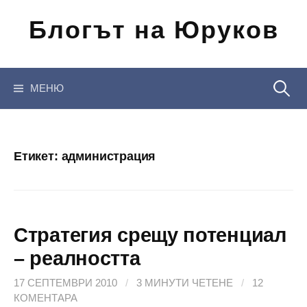
Отиди
Блогът на Юруков
на
съдържанието
Търсен
МЕНЮ
за:
Етикет:
администрация
Стратегия срещу потенциал
– реалността
17 СЕПТЕМВРИ 2010
/
3 МИНУТИ ЧЕТЕНЕ
/
12
КОМЕНТАРА