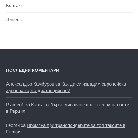
Контакт
Лиценз
ПОСЛЕДНИ КОМЕНТАРИ
Александър Камбуров
за
Как да си извадим европейска
здравна карта дистанционно?
Plamen1
за
Карта за бързо минаване през тол пунктовете
в Гърция
Георги
за
Промяна при транспондерите за тол таксите в
Гърция