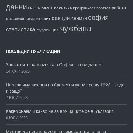
данни
парламент
работа
политика
прозрачност
протест
софия
секции
снимки
сайт
раждаемост
раждания
чужбина
статистика
цик
студенти
ПОСЛЕДНИ ПУБЛИКАЦИИ
Запазените паркоместа в София – нови данни
14 ЮЛИ 2026
Целева имунизация на бременни жени срещу RSV – къде
и защо?
7 ЮЛИ 2026
Какво знаем и какво не за връщащите се в България
6 ЮЛИ 2026
Местни данъци в помощ на семействата, а не на