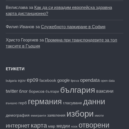
Велислава
за
Как да си извадим европейска здравна
карта дистанционно?
Филип Иванов
за
Служебното паркиране в София
Христо Георгиев
за
Промяна при транспондерите за тол
таксите в Гърция
ЕТИКЕТИ
ep09
opendata
facebook
google
egov
bulgaria
lipsva
open data
българия
twitter
блог
ваксини
борисов
българи
данни
германия
гласуване
герб
външно
избори
демография
заявления
емигранти
имоти
отворени
карта
интернет
медии
мвр
нзок