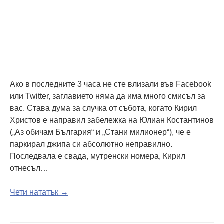
Ако в последните 3 часа не сте влизали във Facebook
или Twitter, заглавието няма да има много смисъл за
вас. Става дума за случка от събота, когато Кирил
Христов е направил забележка на Юлиан Костантинов
(„Аз обичам България“ и „Стани милионер“), че е
паркирал джипа си абсолютно неправилно.
Последвала е свада, мутренски номера, Кирил
отнесъл…
Чети нататък →