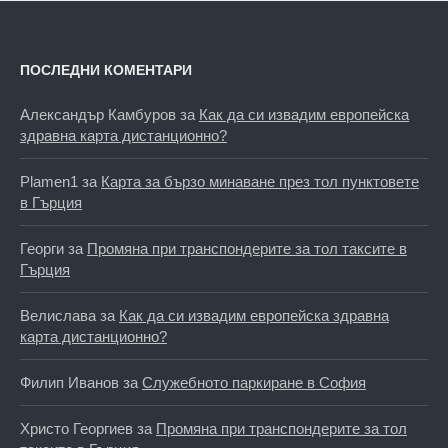
ПОСЛЕДНИ КОМЕНТАРИ
Александър Камбуров
за
Как да си извадим европейска
здравна карта дистанционно?
Plamen1
за
Карта за бързо минаване през тол пунктовете
в Гърция
Георги
за
Промяна при транспондерите за тол таксите в
Гърция
Велислава
за
Как да си извадим европейска здравна
карта дистанционно?
Филип Иванов
за
Служебното паркиране в София
Христо Георгиев
за
Промяна при транспондерите за тол