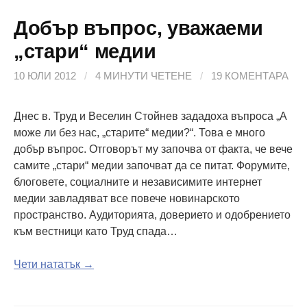
Добър въпрос, уважаеми
„стари“ медии
10 ЮЛИ 2012
/
4 МИНУТИ ЧЕТЕНЕ
/
19 КОМЕНТАРА
Днес в. Труд и Веселин Стойнев зададоха въпроса „А
може ли без нас, „старите“ медии?“. Това е много
добър въпрос. Отговорът му започва от факта, че вече
самите „стари“ медии започват да се питат. Форумите,
блоговете, социалните и независимите интернет
медии завладяват все повече новинарското
пространство. Аудиторията, доверието и одобрението
към вестници като Труд спада…
Чети нататък →