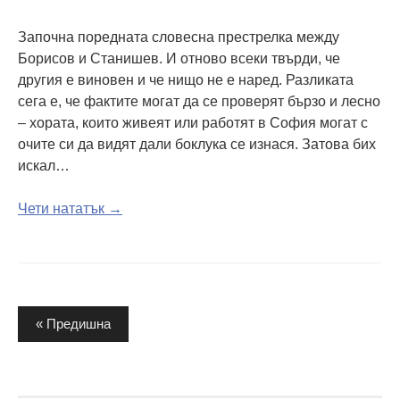
Започна поредната словесна престрелка между
Борисов и Станишев. И отново всеки твърди, че
другия е виновен и че нищо не е наред. Разликата
сега е, че фактите могат да се проверят бързо и лесно
– хората, които живеят или работят в София могат с
очите си да видят дали боклука се изнася. Затова бих
искал…
Чети нататък →
Разделяне
« Предишна
на
публикациите