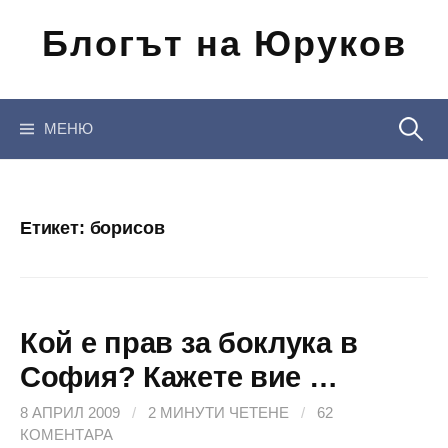
Отиди
Блогът на Юруков
на
съдържанието
Търсен
МЕНЮ
за:
Етикет:
борисов
Кой е прав за боклука в
София? Кажете вие …
8 АПРИЛ 2009
/
2 МИНУТИ ЧЕТЕНЕ
/
62
КОМЕНТАРА