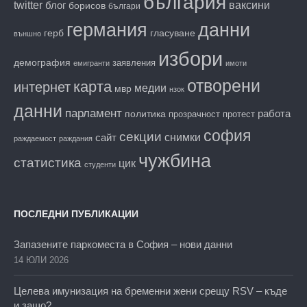
българия
twitter
блог
ваксини
борисов
българи
данни
германия
гласуване
герб
външно
избори
демография
заявления
емигранти
имоти
отворени
карта
интернет
медии
мвр
нзок
данни
парламент
работа
политика
прозрачност
протест
софия
секции
снимки
сайт
раждаемост
раждания
чужбина
статистика
цик
студенти
ПОСЛЕДНИ ПУБЛИКАЦИИ
Запазените паркоместа в София – нови данни
14 ЮЛИ 2026
Целева имунизация на бременни жени срещу RSV – къде
и защо?