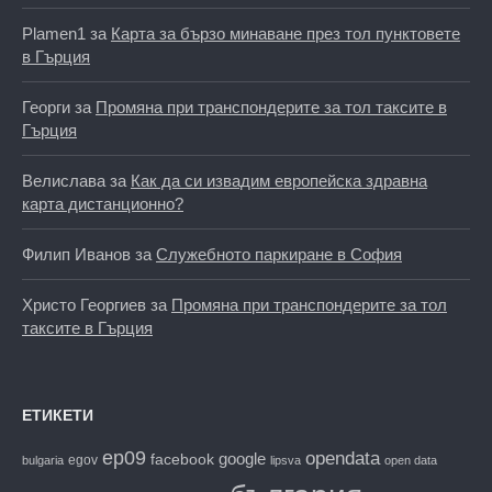
Plamen1
за
Карта за бързо минаване през тол пунктовете
в Гърция
Георги
за
Промяна при транспондерите за тол таксите в
Гърция
Велислава
за
Как да си извадим европейска здравна
карта дистанционно?
Филип Иванов
за
Служебното паркиране в София
Христо Георгиев
за
Промяна при транспондерите за тол
таксите в Гърция
ЕТИКЕТИ
ep09
opendata
facebook
google
egov
bulgaria
lipsva
open data