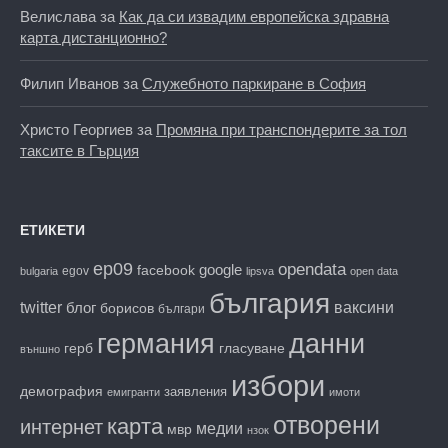
Велислава
за
Как да си извадим европейска здравна
карта дистанционно?
Филип Иванов
за
Служебното паркиране в София
Христо Георгиев
за
Промяна при транспондерите за тол
таксите в Гърция
ЕТИКЕТИ
ep09
opendata
facebook
google
egov
bulgaria
lipsva
open data
българия
twitter
блог
ваксини
борисов
българи
данни
германия
гласуване
герб
външно
избори
демография
заявления
емигранти
имоти
отворени
карта
интернет
медии
мвр
нзок