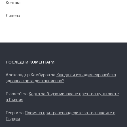
Контакт
Лиценз
ПОСЛЕДНИ КОМЕНТАРИ
Александър Камбуров
за
Как да си извадим европейска
здравна карта дистанционно?
Plamen1
за
Карта за бързо минаване през тол пунктовете
в Гърция
Георги
за
Промяна при транспондерите за тол таксите в
Гърция