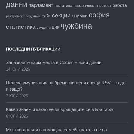
данни
парламент
работа
политика
прозрачност
протест
софия
секции
снимки
сайт
раждаемост
раждания
чужбина
статистика
цик
студенти
ПОСЛЕДНИ ПУБЛИКАЦИИ
Запазените паркоместа в София – нови данни
14 ЮЛИ 2026
Целева имунизация на бременни жени срещу RSV – къде
и защо?
7 ЮЛИ 2026
Какво знаем и какво не за връщащите се в България
6 ЮЛИ 2026
Местни данъци в помощ на семействата, а не на