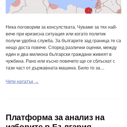
Нека поговорим за консулствата. Чуваме за тях най-
вече при кризисна ситуация или когато политик
получи удобна служба. За българите зад граница те са
нещо доста повече. Според различни оценки, между
един и два милиона български граждани живеят в
чужбина. Рано или късно повечето ще се сблъскат с
тази част от държавната машина. Било то за…
Чети нататък →
Платформа за анализ на
изборите в България