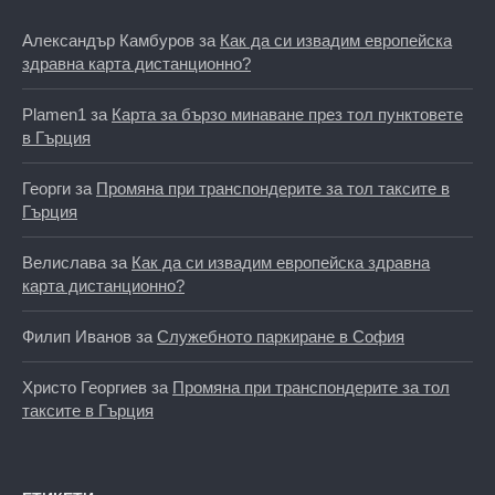
Александър Камбуров
за
Как да си извадим европейска
здравна карта дистанционно?
Plamen1
за
Карта за бързо минаване през тол пунктовете
в Гърция
Георги
за
Промяна при транспондерите за тол таксите в
Гърция
Велислава
за
Как да си извадим европейска здравна
карта дистанционно?
Филип Иванов
за
Служебното паркиране в София
Христо Георгиев
за
Промяна при транспондерите за тол
таксите в Гърция