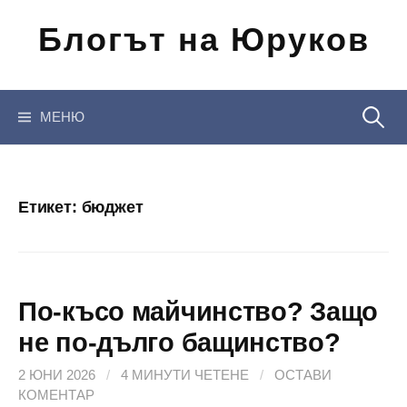
Отиди
Блогът на Юруков
на
съдържанието
Търсен
МЕНЮ
за:
Етикет:
бюджет
По-късо майчинство? Защо
не по-дълго бащинство?
2 ЮНИ 2026
/
4 МИНУТИ ЧЕТЕНЕ
/
ОСТАВИ
КОМЕНТАР