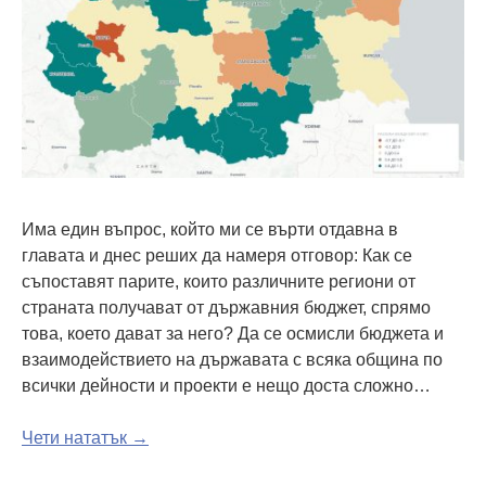
Има един въпрос, който ми се върти отдавна в
главата и днес реших да намеря отговор: Как се
съпоставят парите, които различните региони от
страната получават от държавния бюджет, спрямо
това, което дават за него? Да се осмисли бюджета и
взаимодействието на държавата с всяка община по
всички дейности и проекти е нещо доста сложно…
Чети нататък →