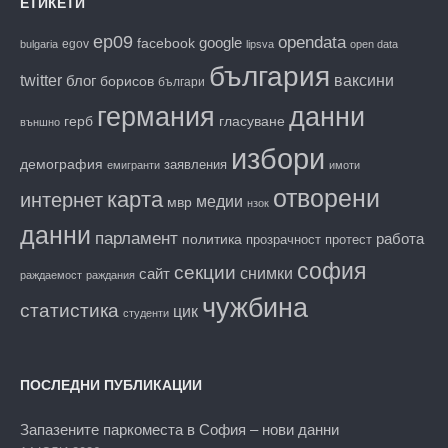
ЕТИКЕТИ
ep09
opendata
facebook
google
egov
bulgaria
lipsva
open data
българия
twitter
блог
ваксини
борисов
българи
данни
германия
гласуване
герб
външно
избори
демография
заявления
емигранти
имоти
отворени
карта
интернет
медии
мвр
нзок
данни
парламент
работа
политика
прозрачност
протест
софия
секции
снимки
сайт
раждаемост
раждания
чужбина
статистика
цик
студенти
ПОСЛЕДНИ ПУБЛИКАЦИИ
Запазените паркоместа в София – нови данни