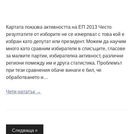
Картата показва активността на ЕП 2013 Често
резултатите от изборите не се изчерпват с това кой е
избран като депутат или президент. Можем да научим
много като сравним избиратели в списъците, гласове
за малките партии, избирателна активност, различни
региони помежду им и друга статистика. Проблемът
при тези сравнения обаче винаги е бил, че
обработването и…
Чети нататък →
Разделяне
Следваща »