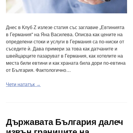
Днес в Клуб Z излезе статия със заглавие „Евтинията
в Германия“ на Яна Василева. Описва как цените на
определени стоки и услуги в Германия са по-ниски от
съседите ѝ. Дава примери за това как датчаните и
швейцарците пазаруват в Германия, как хотелите на
места били евтини и как храната била дори по-евтина
от България. Фактологично…
Чети нататък →
Държавата България далеч
извън границите на