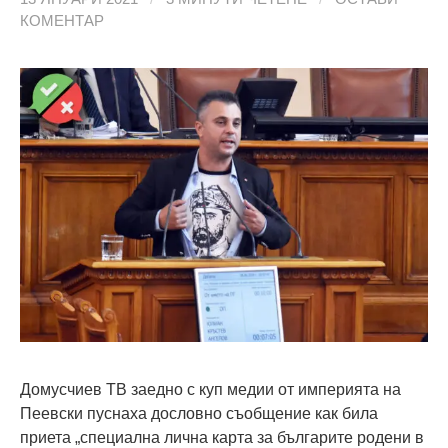
КОМЕНТАР
Домусчиев ТВ заедно с куп медии от империята на
Пеевски пуснаха дословно съобщение как била
приета „специална лична карта за българите родени в