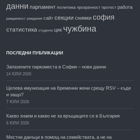
данни
парламент
работа
политика
прозрачност
протест
софия
секции
снимки
сайт
раждаемост
раждания
чужбина
статистика
цик
студенти
ПОСЛЕДНИ ПУБЛИКАЦИИ
Запазените паркоместа в София – нови данни
14 ЮЛИ 2026
Целева имунизация на бременни жени срещу RSV – къде
и защо?
7 ЮЛИ 2026
Какво знаем и какво не за връщащите се в България
6 ЮЛИ 2026
Местни данъци в помощ на семействата, а не на