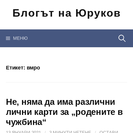
Отиди
Блогът на Юруков
на
съдържанието
Търсен
МЕНЮ
за:
Етикет:
вмро
Не, няма да има различни
лични карти за „родените в
чужбина“
13 ЯНУАРИ 2021
/
3 МИНУТИ ЧЕТЕНЕ
/
ОСТАВИ