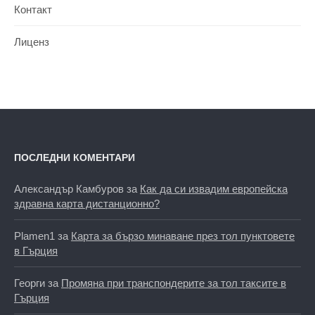
Контакт
Лиценз
ПОСЛЕДНИ КОМЕНТАРИ
Александър Камбуров
за
Как да си извадим европейска
здравна карта дистанционно?
Plamen1
за
Карта за бързо минаване през тол пунктовете
в Гърция
Георги
за
Промяна при транспондерите за тол таксите в
Гърция