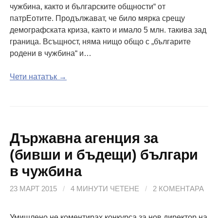
чужбина, както и българските общности“ от
патрЕотите. Продължават, че било мярка срещу
демографската криза, както и имало 5 млн. такива зад
граница. Всъщност, няма нищо общо с „българите
родени в чужбина“ и…
Чети нататък →
Държавна агенция за
(бивши и бъдещи) българи
в чужбина
23 МАРТ 2015
/
4 МИНУТИ ЧЕТЕНЕ
/
2 КОМЕНТАРА
Умишлено не коментирах конкурса за нов директор на