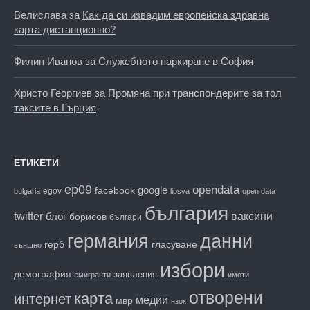
Велислава
за
Как да си извадим европейска здравна
карта дистанционно?
Филип Иванов
за
Служебното паркиране в София
Христо Георгиев
за
Промяна при транспондерите за тол
таксите в Гърция
ЕТИКЕТИ
ep09
opendata
facebook
google
egov
bulgaria
lipsva
open data
българия
twitter
блог
ваксини
борисов
българи
данни
германия
гласуване
герб
външно
избори
демография
заявления
емигранти
имоти
отворени
карта
интернет
медии
мвр
нзок