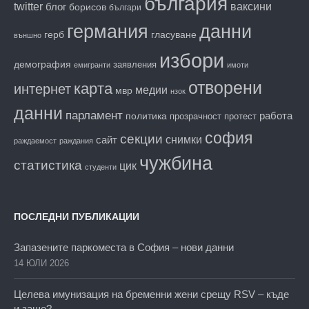
българия
twitter
блог
ваксини
борисов
българи
данни
германия
гласуване
герб
външно
избори
демография
заявления
емигранти
имоти
отворени
карта
интернет
медии
мвр
нзок
данни
парламент
работа
политика
прозрачност
протест
софия
секции
снимки
сайт
раждаемост
раждания
чужбина
статистика
цик
студенти
ПОСЛЕДНИ ПУБЛИКАЦИИ
Запазените паркоместа в София – нови данни
14 ЮЛИ 2026
Целева имунизация на бременни жени срещу RSV – къде
и защо?