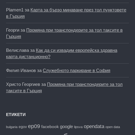
Plamen1
за
Карта за бързо минаване през тол пунктовете
в Гърция
Георги
за
Промяна при транспондерите за тол таксите в
Гърция
Велислава
за
Как да си извадим европейска здравна
карта дистанционно?
Филип Иванов
за
Служебното паркиране в София
Христо Георгиев
за
Промяна при транспондерите за тол
таксите в Гърция
ЕТИКЕТИ
ep09
opendata
facebook
google
egov
bulgaria
lipsva
open data