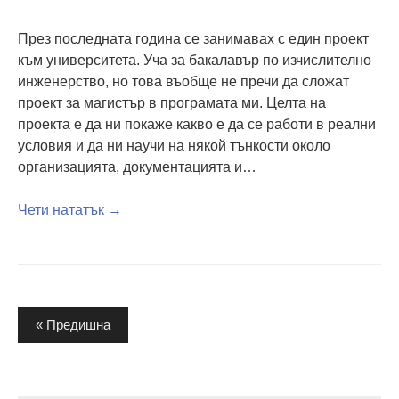
През последната година се занимавах с един проект
към университета. Уча за бакалавър по изчислително
инженерство, но това въобще не пречи да сложат
проект за магистър в програмата ми. Целта на
проекта е да ни покаже какво е да се работи в реални
условия и да ни научи на някой тънкости около
организацията, документацията и…
Чети нататък →
Разделяне
« Предишна
на
публикациите