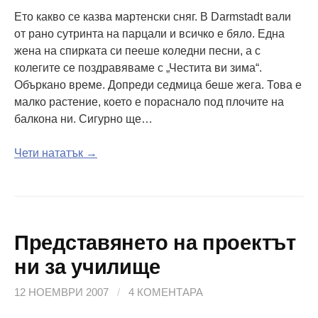
Ето какво се казва мартенски сняг. В Darmstadt вали
от рано сутринта на парцали и всичко е бяло. Една
жена на спирката си пееше коледни песни, а с
колегите се поздравяваме с „Честита ви зима“.
Объркано време. Допреди седмица беше жега. Това е
малко растение, което е пораснало под плочите на
балкона ни. Сигурно ще…
Чети нататък →
Представянето на проектът
ни за училище
12 НОЕМВРИ 2007
/
4 КОМЕНТАРА