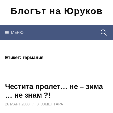
Отиди
Блогът на Юруков
на
съдържанието
Търсен
МЕНЮ
за:
Етикет:
германия
Честита пролет… не – зима
… не знам ?!
26 МАРТ 2008
/
3 КОМЕНТАРА