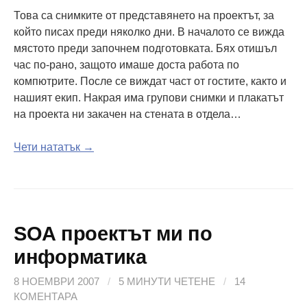
Това са снимките от представянето на проектът, за
който писах преди няколко дни. В началото се вижда
мястото преди започнем подготовката. Бях отишъл
час по-рано, защото имаше доста работа по
компютрите. После се виждат част от гостите, както и
нашият екип. Накрая има групови снимки и плакатът
на проекта ни закачен на стената в отдела…
Чети нататък →
SOA проектът ми по
информатика
8 НОЕМВРИ 2007
/
5 МИНУТИ ЧЕТЕНЕ
/
14
КОМЕНТАРА