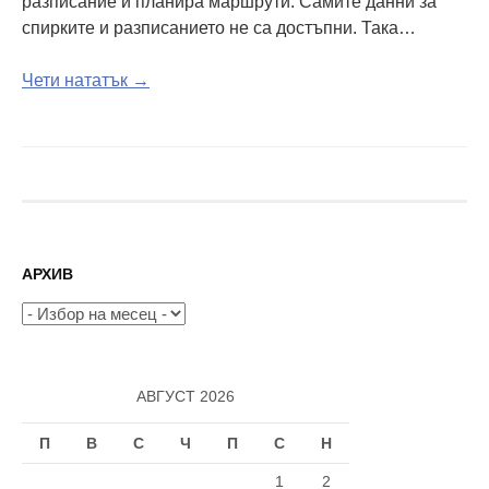
разписание и планира маршрути. Самите данни за
спирките и разписанието не са достъпни. Така…
Чети нататък →
АРХИВ
Архив
АВГУСТ 2026
П
В
С
Ч
П
С
Н
1
2