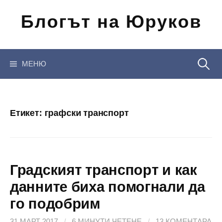
Отиди
Блогът на Юруков
на
съдържанието
Търсен
МЕНЮ
за:
Етикет:
графски транспорт
Градският транспорт и как
данните биха помогнали да
го подобрим
31 МАРТ 2017
/
6 МИНУТИ ЧЕТЕНЕ
/
13 КОМЕНТАРА