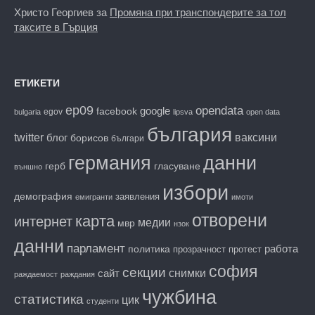
Христо Георгиев
за
Промяна при транспондерите за тол
таксите в Гърция
ЕТИКЕТИ
ep09
opendata
facebook
google
egov
bulgaria
lipsva
open data
българия
twitter
блог
ваксини
борисов
българи
данни
германия
гласуване
герб
външно
избори
демография
заявления
емигранти
имоти
отворени
карта
интернет
медии
мвр
нзок
данни
парламент
работа
политика
прозрачност
протест
софия
секции
снимки
сайт
раждаемост
раждания
чужбина
статистика
цик
студенти