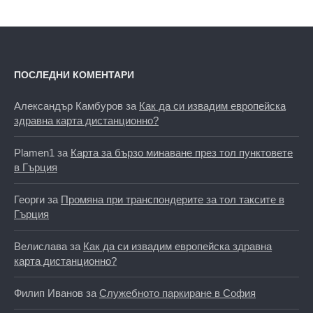
ПОСЛЕДНИ КОМЕНТАРИ
Александър Камбуров
за
Как да си извадим европейска
здравна карта дистанционно?
Plamen1
за
Карта за бързо минаване през тол пунктовете
в Гърция
Георги
за
Промяна при транспондерите за тол таксите в
Гърция
Велислава
за
Как да си извадим европейска здравна
карта дистанционно?
Филип Иванов
за
Служебното паркиране в София