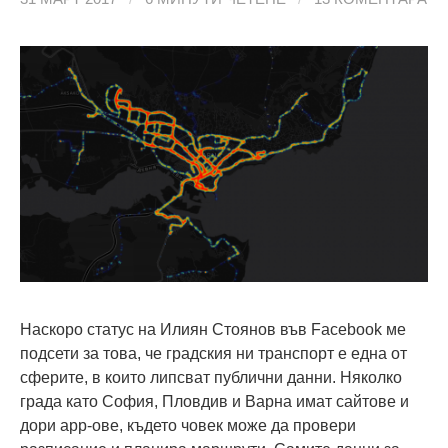
Наскоро статус на Илиян Стоянов във Facebook ме
подсети за това, че градския ни транспорт е една от
сферите, в които липсват публични данни. Няколко
града като София, Пловдив и Варна имат сайтове и
дори app-ове, където човек може да провери