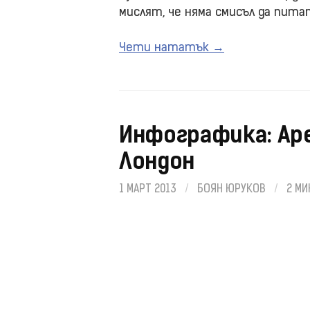
мислят, че няма смисъл да пита
Чети нататък →
Инфографика: Аре
Лондон
1 МАРТ 2013
/
БОЯН ЮРУКОВ
/
2 МИ