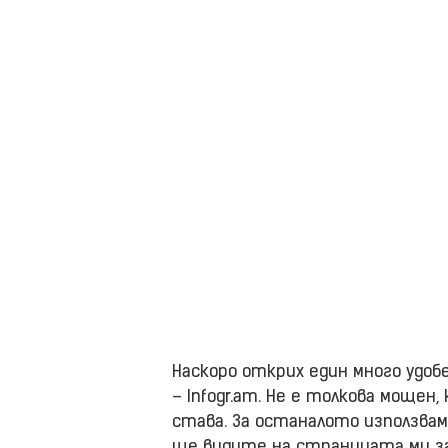
Наскоро открих един много удо
– Infogr.am. Не е толкова мощен,
става. За останалото използвам б
ще видите на страницата ми за