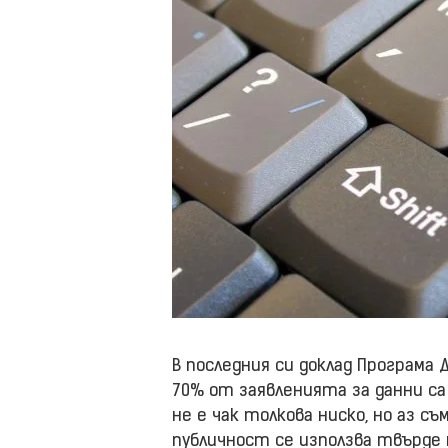
В последния си доклад Програма
70% от заявленията за данни с
не е чак толкова ниско, но аз с
публичност се използва твърде м