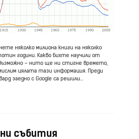
чете няколко милиона книги на няколко
отин години. Какво бихте научили от
евъзможно – нито ще ни стигне времето,
мислим цялата тази информация. Преди
вард заедно с Google са решили…
сни събития