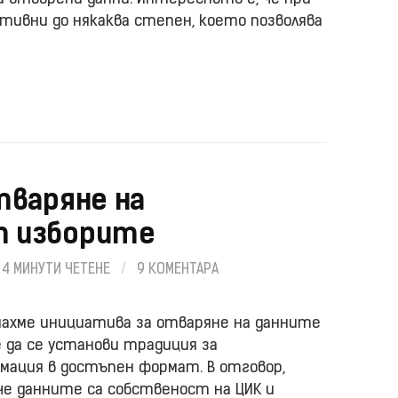
тивни до някаква степен, което позволява
тваряне на
 изборите
4 МИНУТИ ЧЕТЕНЕ
/
9 КОМЕНТАРА
чнахме инициатива за отваряне на данните
 да се установи традиция за
ация в достъпен формат. В отговор,
че данните са собственост на ЦИК и