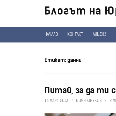
Отиди
Блогът на Ю
на
съдържанието
НАЧАЛО
КОНТАКТ
ЛИЦЕНЗ
Етикет:
данни
Питай, за да ти 
13 МАРТ 2013
/
БОЯН ЮРУКОВ
/
2 М