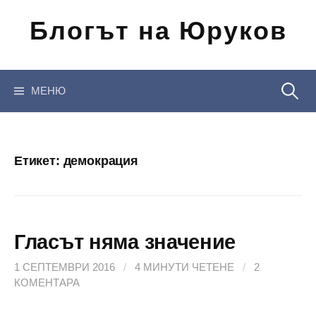
Отиди
Блогът на Юруков
на
съдържанието
Търсен
МЕНЮ
за:
Етикет:
демокрация
Гласът няма значение
1 СЕПТЕМВРИ 2016
/
4 МИНУТИ ЧЕТЕНЕ
/
2
КОМЕНТАРА