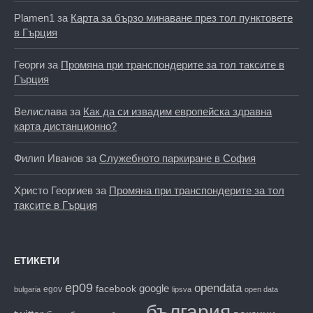
Plamen1
за
Карта за бързо минаване през тол пунктовете
в Гърция
Георги
за
Промяна при транспондерите за тол таксите в
Гърция
Велислава
за
Как да си извадим европейска здравна
карта дистанционно?
Филип Иванов
за
Служебното паркиране в София
Христо Георгиев
за
Промяна при транспондерите за тол
таксите в Гърция
ЕТИКЕТИ
ep09
opendata
facebook
google
egov
bulgaria
lipsva
open data
българия