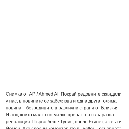
Снимка от AP / Ahmed Ali Покрай редовните скандали
у нас, в новините се забелязва и една друга голяма
новина – безредиците в различни страни от Близкия
Изток, които малко по малко прерастват в заразна
революция. Първо беше Тунис, после Египет, а сега и
Йемен. Ако следим коментарите в Twitter – основната