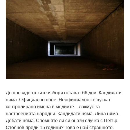
До президентските избори остават 66 дни. Кандидати
няма. Официално поне. Неофициално се пускат
контролирано имена в медиите – лакмус за
настроенията народни. Кандидати няма. Лица няма.
Дебати няма. Спомняте ли си онази случка с Петър
Стоянов преди 15 години? Това е най-страшното.