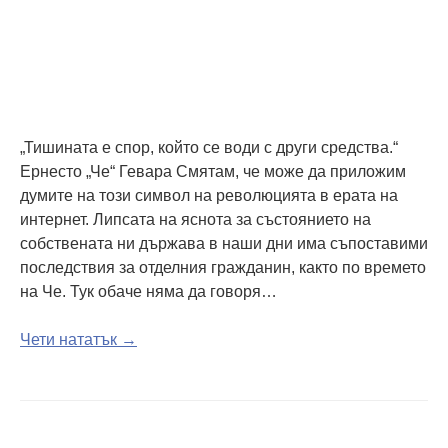
„Тишината е спор, който се води с други средства.“
Ернесто „Че“ Гевара Смятам, че може да приложим
думите на този символ на революцията в ерата на
интернет. Липсата на яснота за състоянието на
собствената ни държава в наши дни има съпоставими
последствия за отделния гражданин, както по времето
на Че. Тук обаче няма да говоря…
Чети нататък →