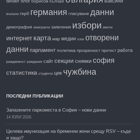
twitter
блог
ваксини
борисов
българи
данни
германия
гласуване
герб
външно
избори
демография
заявления
емигранти
имоти
отворени
карта
интернет
медии
мвр
нзок
данни
парламент
работа
политика
прозрачност
протест
софия
секции
снимки
сайт
раждаемост
раждания
чужбина
статистика
цик
студенти
ПОСЛЕДНИ ПУБЛИКАЦИИ
Запазените паркоместа в София – нови данни
14 ЮЛИ 2026
Целева имунизация на бременни жени срещу RSV – къде
и защо?