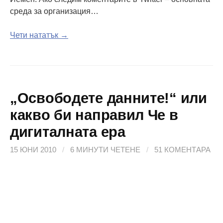
среда за организация…
Чети нататък →
„Освободете данните!“ или
какво би направил Че в
дигиталната ера
15 ЮНИ 2010
/
6 МИНУТИ ЧЕТЕНЕ
/
51 КОМЕНТАРА