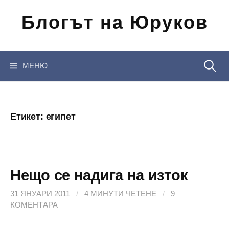
Отиди
Блогът на Юруков
на
съдържанието
Търсен
МЕНЮ
за:
Етикет:
египет
Нещо се надига на изток
31 ЯНУАРИ 2011
/
4 МИНУТИ ЧЕТЕНЕ
/
9
КОМЕНТАРА