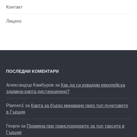
Контакт
Лиценз
ПОСЛЕДНИ КОМЕНТАРИ
Александър Камбуров
за
Как да си извадим европейска
здравна карта дистанционно?
Plamen1
за
Карта за бързо минаване през тол пунктовете
в Гърция
Георги
за
Промяна при транспондерите за тол таксите в
Гърция