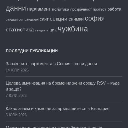
данни
парламент
работа
политика
прозрачност
протест
софия
секции
снимки
сайт
раждаемост
раждания
чужбина
статистика
цик
студенти
ПОСЛЕДНИ ПУБЛИКАЦИИ
Запазените паркоместа в София – нови данни
14 ЮЛИ 2026
Целева имунизация на бременни жени срещу RSV – къде
и защо?
7 ЮЛИ 2026
Какво знаем и какво не за връщащите се в България
6 ЮЛИ 2026
Местни данъци в помощ на семействата, а не на