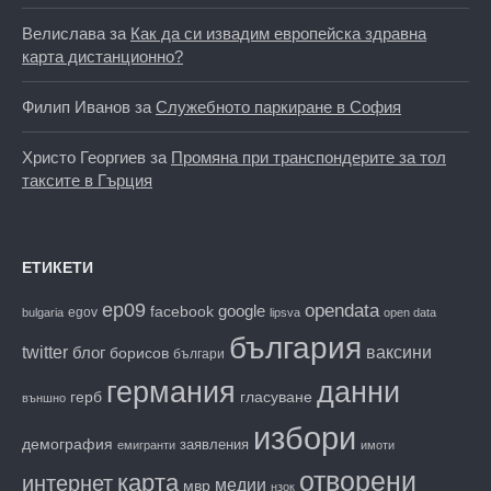
Велислава
за
Как да си извадим европейска здравна
карта дистанционно?
Филип Иванов
за
Служебното паркиране в София
Христо Георгиев
за
Промяна при транспондерите за тол
таксите в Гърция
ЕТИКЕТИ
ep09
opendata
facebook
google
egov
bulgaria
lipsva
open data
българия
twitter
блог
ваксини
борисов
българи
данни
германия
гласуване
герб
външно
избори
демография
заявления
емигранти
имоти
отворени
карта
интернет
медии
мвр
нзок