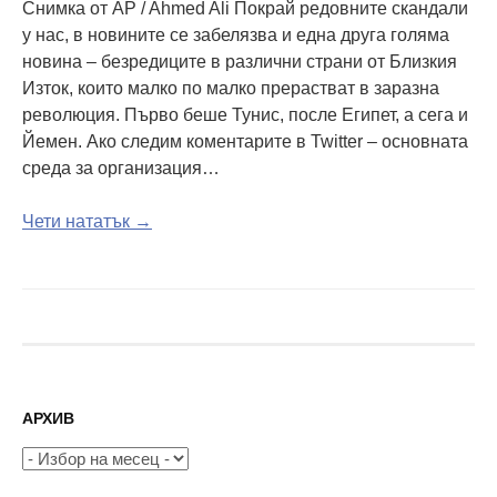
Снимка от AP / Ahmed Ali Покрай редовните скандали
у нас, в новините се забелязва и една друга голяма
новина – безредиците в различни страни от Близкия
Изток, които малко по малко прерастват в заразна
революция. Първо беше Тунис, после Египет, а сега и
Йемен. Ако следим коментарите в Twitter – основната
среда за организация…
Чети нататък →
АРХИВ
Архив