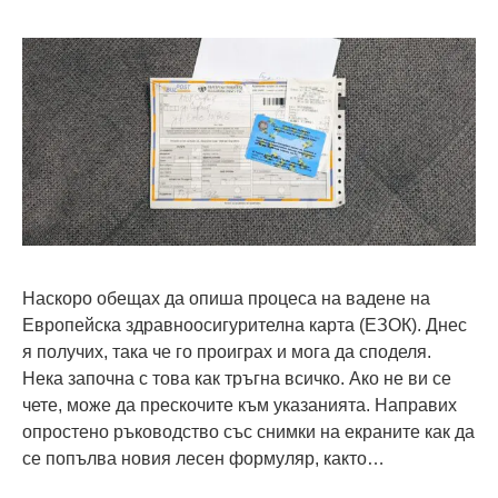
Наскоро обещах да опиша процеса на вадене на
Европейска здравноосигурителна карта (ЕЗОК). Днес
я получих, така че го проиграх и мога да споделя.
Нека започна с това как тръгна всичко. Ако не ви се
чете, може да прескочите към указанията. Направих
опростено ръководство със снимки на екраните как да
се попълва новия лесен формуляр, както…