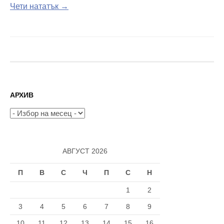
Чети нататък →
АРХИВ
Архив
АВГУСТ 2026
П
В
С
Ч
П
С
Н
1
2
3
4
5
6
7
8
9
10
11
12
13
14
15
16