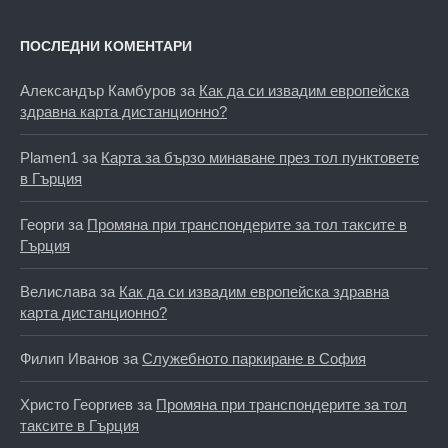
ПОСЛЕДНИ КОМЕНТАРИ
Александър Камбуров
за
Как да си извадим европейска
здравна карта дистанционно?
Plamen1
за
Карта за бързо минаване през тол пунктовете
в Гърция
Георги
за
Промяна при транспондерите за тол таксите в
Гърция
Велислава
за
Как да си извадим европейска здравна
карта дистанционно?
Филип Иванов
за
Служебното паркиране в София
Христо Георгиев
за
Промяна при транспондерите за тол
таксите в Гърция