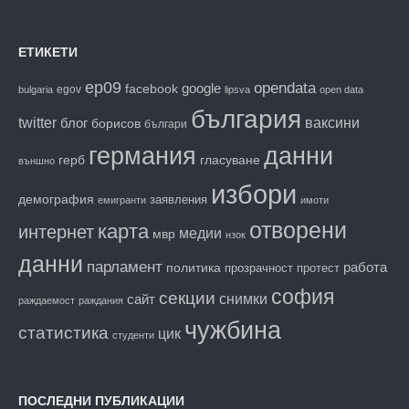
ЕТИКЕТИ
ep09
opendata
facebook
google
egov
bulgaria
lipsva
open data
българия
twitter
блог
ваксини
борисов
българи
данни
германия
гласуване
герб
външно
избори
демография
заявления
емигранти
имоти
отворени
карта
интернет
медии
мвр
нзок
данни
парламент
работа
политика
прозрачност
протест
софия
секции
снимки
сайт
раждаемост
раждания
чужбина
статистика
цик
студенти
ПОСЛЕДНИ ПУБЛИКАЦИИ