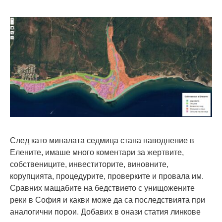
След като миналата седмица стана наводнение в
Елените, имаше много коментари за жертвите,
собствениците, инвеститорите, виновните,
корупцията, процедурите, проверките и провала им.
Сравних мащабите на бедствието с унищожените
реки в София и какви може да са последствията при
аналогични порои. Добавих в онази статия линкове