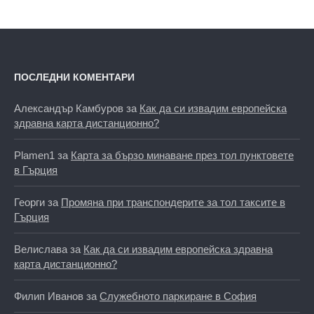
ПОСЛЕДНИ КОМЕНТАРИ
Александър Камбуров
за
Как да си извадим европейска
здравна карта дистанционно?
Plamen1
за
Карта за бързо минаване през тол пунктовете
в Гърция
Георги
за
Промяна при транспондерите за тол таксите в
Гърция
Велислава
за
Как да си извадим европейска здравна
карта дистанционно?
Филип Иванов
за
Служебното паркиране в София