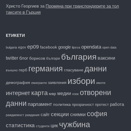
Христо Георгиев
за
Промяна при транспондерите за тол
таксите в Гърция
ЕТИКЕТИ
ep09
opendata
facebook
google
egov
bulgaria
lipsva
open data
българия
twitter
блог
ваксини
борисов
българи
данни
германия
гласуване
герб
външно
избори
демография
заявления
емигранти
имоти
отворени
карта
интернет
медии
мвр
нзок
данни
парламент
работа
политика
прозрачност
протест
софия
секции
снимки
сайт
раждаемост
раждания
чужбина
статистика
цик
студенти