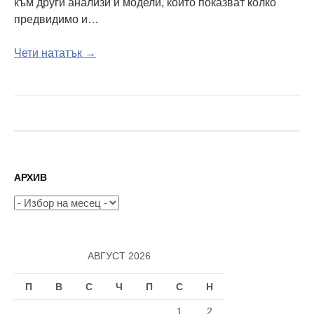
към други анализи и модели, които показват колко
предвидимо и…
Чети нататък →
АРХИВ
Архив
АВГУСТ 2026
П
В
С
Ч
П
С
Н
1
2