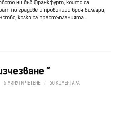
твото ни във Франкфурт, които са
рат по градове и провинции броя българи,
анство, колко са престъпленията…
изчезване *
/
6 МИНУТИ ЧЕТЕНЕ
/
60 КОМЕНТАРА