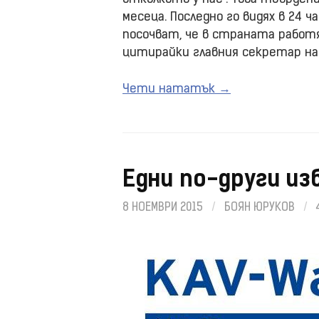
месеца. Последно го видях в 24 
посочват, че в страната работят 
цитирайки главния секретар на 
Чети нататък →
Едни по-други из
8 НОЕМВРИ 2015
/
БОЯН ЮРУКОВ
/