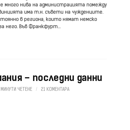
 е много нива на администрацията помежду
овинцията има т.н. съвети на чужденците.
стоянно в региона, които нямат немско
за него. Във Франкфурт…
ания – последни данни
 МИНУТИ ЧЕТЕНЕ
/
21 КОМЕНТАРА