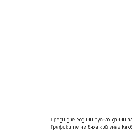
Преди две години пуснах данни з
Графиките не бяха кой знае как