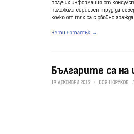
получих информация от консулс
положили сериозен труд да събе
колко от тях са с двойно гражд
Чети нататък →
Българите са на 
19 ДЕКЕМВРИ 2013
/
БОЯН ЮРУКОВ