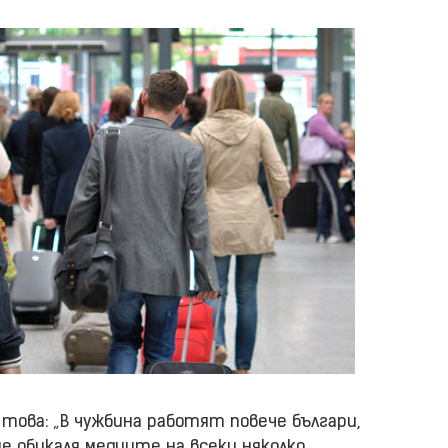
 това: „В чужбина работят повече българи,
ие обикаля медиите на всеки няколко