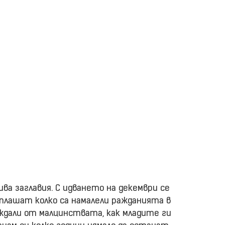
ва заглавия. С идването на декември се
 плашат колко са намалели ражданията в
раждали от малцинствата, как младите ги