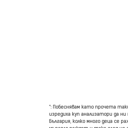
*: Побеснявам като прочета таки
изредиха куп анализатори да ни
България, колко много деца се 