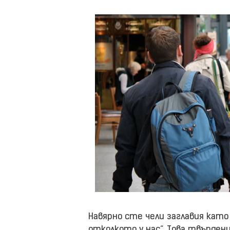
Навярно сте чели заглавия като
отколкото у нас“. Това твърден