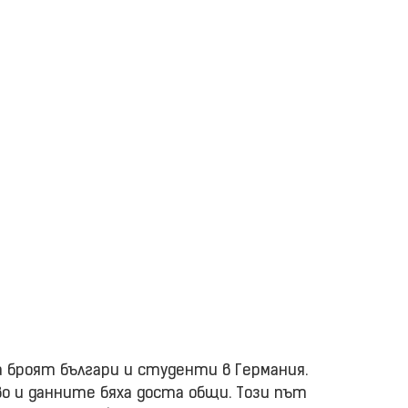
а броят българи и студенти в Германия.
во и данните бяха доста общи. Този път