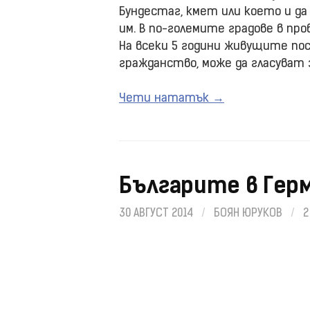
Бундестаг, кмет или което и да
им. В по-големите градове в пр
На всеки 5 години живущите по
гражданство, може да гласуват 
Чети нататък →
Българите в Герм
30 АВГУСТ 2014
/
БОЯН ЮРУКОВ
/
2