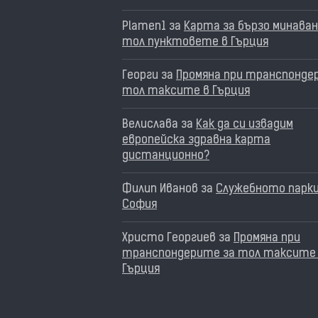
Plamen1
за
Карта за бързо минаван
тол пунктовете в Гърция
Георги
за
Промяна при транспонде
тол таксите в Гърция
Велислава
за
Как да си извадим
европейска здравна карта
дистанционно?
Филип Иванов
за
Служебното парки
София
Христо Георгиев
за
Промяна при
транспондерите за тол таксите
Гърция