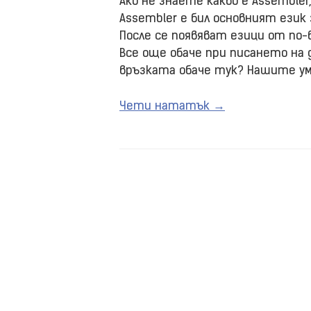
Ако не знаете какво е Assembler
Assembler е бил основният език
После се появяват езици от по-ви
Все още обаче при писането на д
връзката обаче тук? Нашите у
Чети нататък →