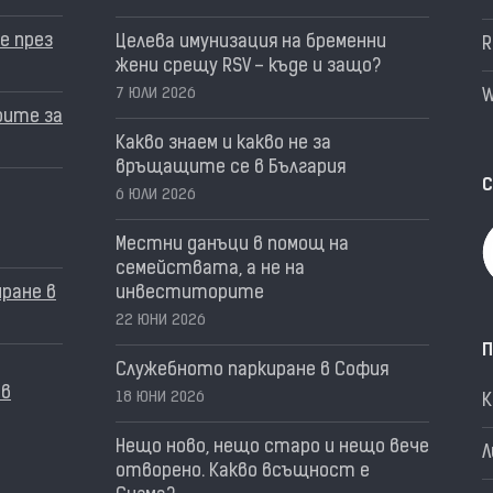
е през
Целева имунизация на бременни
R
жени срещу RSV – къде и защо?
7 ЮЛИ 2026
W
рите за
Какво знаем и какво не за
връщащите се в България
С
6 ЮЛИ 2026
Местни данъци в помощ на
семействата, а не на
ране в
инвеститорите
22 ЮНИ 2026
П
Служебното паркиране в София
 в
18 ЮНИ 2026
Нещо ново, нещо старо и нещо вече
Л
отворено. Какво всъщност е