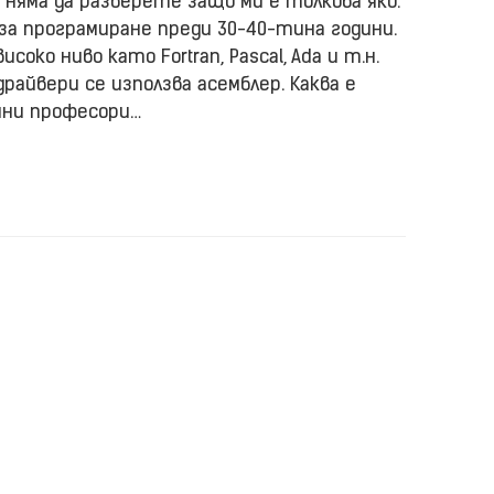
, няма да разберете защо ми е толкова яко.
 за програмиране преди 30-40-тина години.
соко ниво като Fortran, Pascal, Ada и т.н.
райвери се използва асемблер. Каква е
мни професори…