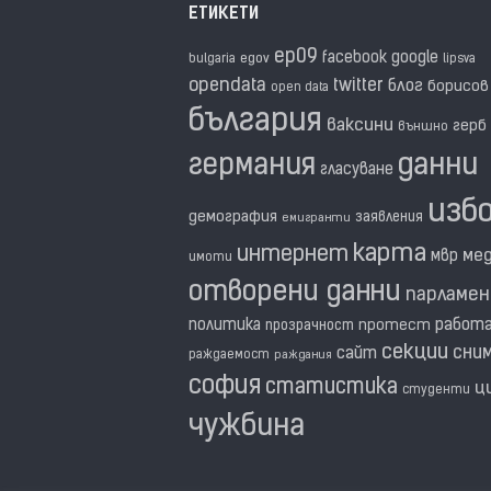
ЕТИКЕТИ
ep09
facebook
google
egov
bulgaria
lipsva
opendata
twitter
блог
борисов
open data
българия
ваксини
герб
външно
германия
данни
гласуване
изб
демография
заявления
емигранти
карта
интернет
ме
мвр
имоти
отворени данни
парламе
политика
работ
прозрачност
протест
секции
сни
сайт
раждаемост
раждания
софия
статистика
ц
студенти
чужбина