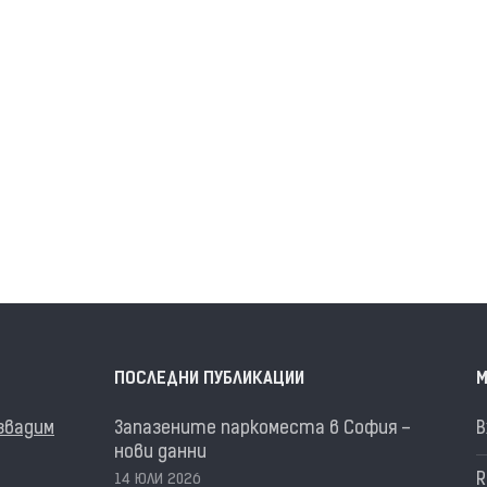
ПОСЛЕДНИ ПУБЛИКАЦИИ
М
извадим
Запазените паркоместа в София –
В
нови данни
R
14 ЮЛИ 2026