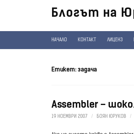
Отиди
Блогът на Ю
на
съдържанието
НАЧАЛО
КОНТАКТ
ЛИЦЕНЗ
Етикет:
задача
Assembler – шоко
19 НОЕМВРИ 2007
/
БОЯН ЮРУКОВ
/