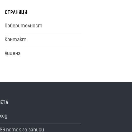
СТРАНИЦИ
Поверителност
Контакт
Лиценз
ЕТА
ход
SS поток за записи