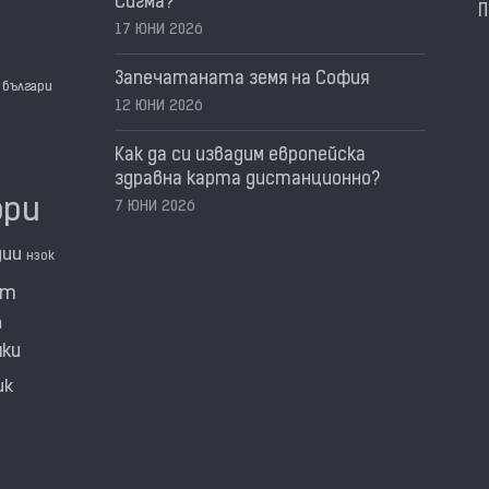
Сигма?
П
17 ЮНИ 2026
Запечатаната земя на София
българи
12 ЮНИ 2026
Как да си извадим европейска
здравна карта дистанционно?
ори
7 ЮНИ 2026
дии
нзок
нт
а
мки
ик