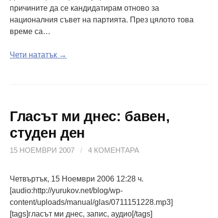
причините да се кандидатирам отново за
националния съвет на партията. През цялото това
време са…
Чети нататък →
Гласът ми днес: бавен,
студен ден
15 НОЕМВРИ 2007
/
4 КОМЕНТАРА
Четвъртък, 15 Ноември 2006 12:28 ч.
[audio:http://yurukov.net/blog/wp-
content/uploads/manual/glas/0711151228.mp3]
[tags]гласът ми днес, запис, аудио[/tags]