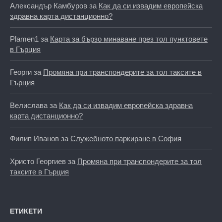
Александър Камбуров
за
Как да си извадим европейска
здравна карта дистанционно?
Plamen1
за
Карта за бързо минаване през тол пунктовете
в Гърция
Георги
за
Промяна при транспондерите за тол таксите в
Гърция
Велислава
за
Как да си извадим европейска здравна
карта дистанционно?
Филип Иванов
за
Служебното паркиране в София
Христо Георгиев
за
Промяна при транспондерите за тол
таксите в Гърция
ЕТИКЕТИ