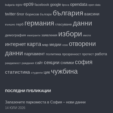
ep09
opendata
facebook
google
egov
bulgaria
lipsva
open data
българия
twitter
блог
ваксини
борисов
българи
данни
германия
гласуване
герб
външно
избори
демография
заявления
емигранти
имоти
отворени
карта
интернет
медии
мвр
нзок
данни
парламент
работа
политика
прозрачност
протест
софия
секции
снимки
сайт
раждаемост
раждания
чужбина
статистика
цик
студенти
ПОСЛЕДНИ ПУБЛИКАЦИИ
Запазените паркоместа в София – нови данни
14 ЮЛИ 2026