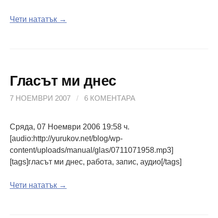
Чети нататък →
Гласът ми днес
7 НОЕМВРИ 2007
/
6 КОМЕНТАРА
Сряда, 07 Ноември 2006 19:58 ч.
[audio:http://yurukov.net/blog/wp-
content/uploads/manual/glas/0711071958.mp3]
[tags]гласът ми днес, работа, запис, аудио[/tags]
Чети нататък →