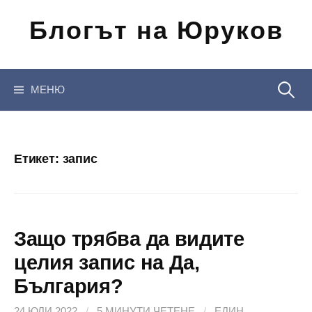
Отиди
Блогът на Юруков
на
съдържанието
Търсен
МЕНЮ
за:
Етикет:
запис
Защо трябва да видите
целия запис на Да,
България?
24 ЮЛИ 2022
/
5 МИНУТИ ЧЕТЕНЕ
/
ЕДИН