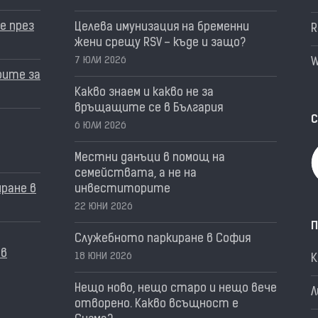
е през
Целева имунизация на бременни
R
жени срещу RSV – къде и защо?
7 ЮЛИ 2026
W
рите за
Какво знаем и какво не за
връщащите се в България
С
6 ЮЛИ 2026
Местни данъци в помощ на
семействата, а не на
ране в
инвеститорите
22 ЮНИ 2026
П
Служебното паркиране в София
 в
18 ЮНИ 2026
Нещо ново, нещо старо и нещо вече
Л
отворено. Какво всъщност е