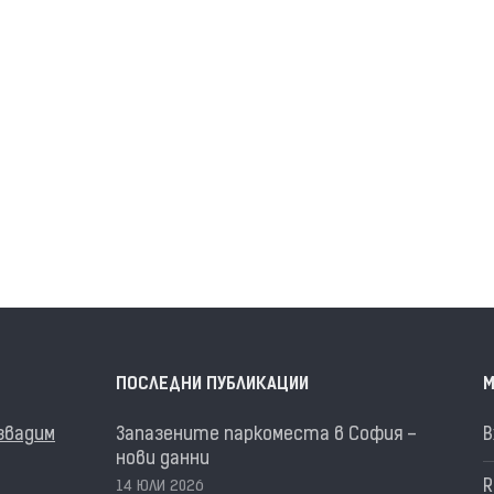
ПОСЛЕДНИ ПУБЛИКАЦИИ
М
извадим
Запазените паркоместа в София –
В
нови данни
R
14 ЮЛИ 2026