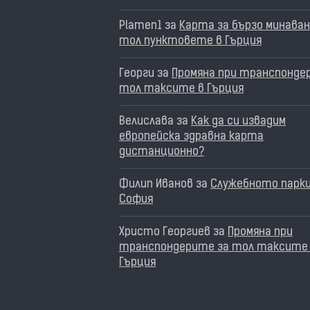
Plamen1
за
Карта за бързо минаван
тол пунктовете в Гърция
Георги
за
Промяна при транспонде
тол таксите в Гърция
Велислава
за
Как да си извадим
европейска здравна карта
дистанционно?
Филип Иванов
за
Служебното парки
София
Христо Георгиев
за
Промяна при
транспондерите за тол таксите
Гърция