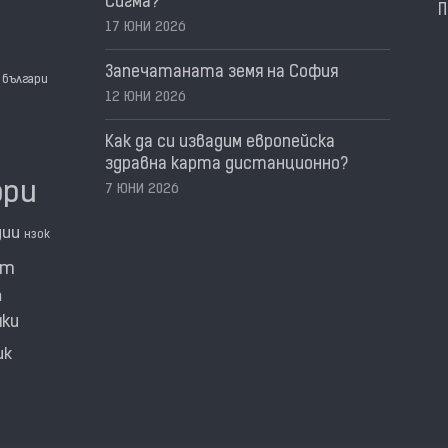
Сигма?
П
17 ЮНИ 2026
Запечатаната земя на София
българи
12 ЮНИ 2026
Как да си извадим европейска
здравна карта дистанционно?
ори
7 ЮНИ 2026
дии
нзок
нт
а
мки
ик