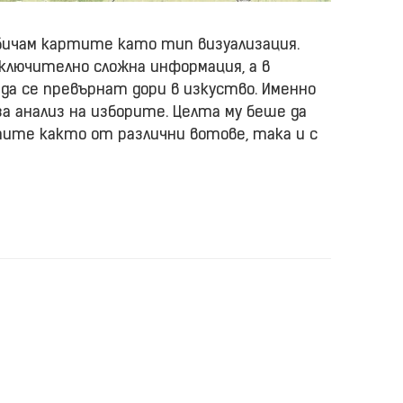
 обичам картите като тип визуализация.
лючително сложна информация, а в
да се превърнат дори в изкуство. Именно
а анализ на изборите. Целта му беше да
ите както от различни вотове, така и с