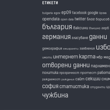
ЕТИКЕТИ
ep09
facebook
google
egov
bulgaria
lipsva
opendata
twitter
блог
борисов
open data
българия
ваксини
герб
външно
германия
данни
гласуване
изб
демография
заявления
емигранти
карта
интернет
ме
мвр
имоти
отворени данни
парламе
политика
работ
прозрачност
протест
секции
сни
сайт
раждаемост
раждания
софия
статистика
ц
студенти
чужбина