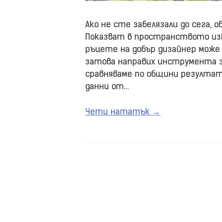
Ако не сте забелязали до сега,
Показват в пространството изк
ръцете на добър дизайнер може 
затова направих инструмента з
сравняваме по общини резултат
данни от…
Чети нататък →