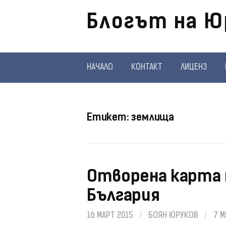
Отиди
Блогът на Ю
на
съдържанието
НАЧАЛО
КОНТАКТ
ЛИЦЕНЗ
Етикет:
землища
Отворена карта 
България
16 МАРТ 2015
/
БОЯН ЮРУКОВ
/
7 М