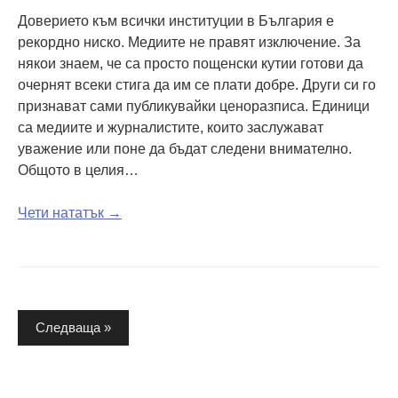
Доверието към всички институции в България е
рекордно ниско. Медиите не правят изключение. За
някои знаем, че са просто пощенски кутии готови да
очернят всеки стига да им се плати добре. Други си го
признават сами публикувайки ценоразписа. Единици
са медиите и журналистите, които заслужават
уважение или поне да бъдат следени внимателно.
Общото в целия…
Чети нататък →
Разделяне
Следваща »
на
публикациите