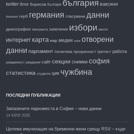
българия
twitter
блог
ваксини
борисов
българи
данни
германия
гласуване
герб
външно
избори
демография
заявления
емигранти
имоти
отворени
карта
интернет
медии
мвр
нзок
данни
парламент
работа
политика
прозрачност
протест
софия
секции
снимки
сайт
раждаемост
раждания
чужбина
статистика
цик
студенти
ПОСЛЕДНИ ПУБЛИКАЦИИ
Запазените паркоместа в София – нови данни
14 ЮЛИ 2026
Целева имунизация на бременни жени срещу RSV – къде