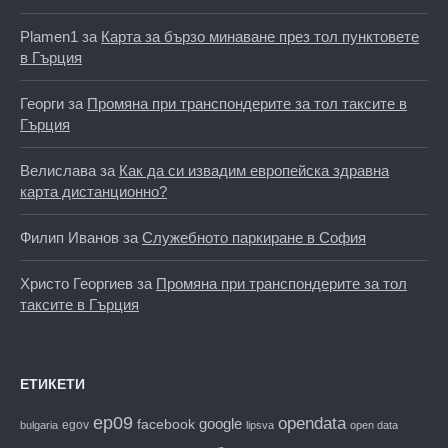
Plamen1
за
Карта за бързо минаване през тол пунктовете
в Гърция
Георги
за
Промяна при транспондерите за тол таксите в
Гърция
Велислава
за
Как да си извадим европейска здравна
карта дистанционно?
Филип Иванов
за
Служебното паркиране в София
Христо Георгиев
за
Промяна при транспондерите за тол
таксите в Гърция
ЕТИКЕТИ
ep09
opendata
facebook
google
egov
bulgaria
lipsva
open data