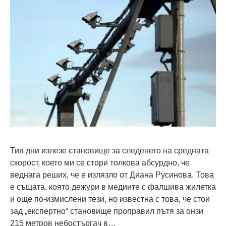
Тия дни излезе становище за следенето на средната
скорост, което ми се стори толкова абсурдно, че
веднага реших, че е излязло от Диана Русинова. Това
е същата, която дежури в медиите с фалшива жилетка
и още по-измислени тези, но известна с това, че стои
зад „експертно“ становище проправил пътя за онзи
215 метров небостъргач в…