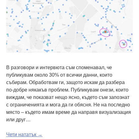
В разговори и интервюта съм споменавал, че
публикувам около 30% от всички данни, които
събирам. Обработвам ги, защото искам да разбера
по-добре някакъв проблем. Публикувам онези, които
виждам, че показват нещо ясно, където съм запознат
с ограниченията и мога да ги обясня. Не на последно
място – където имам време да направя визуализация
или друг…
Чети нататък →