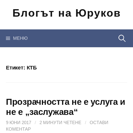
Отиди
Блогът на Юруков
на
съдържанието
Търсен
МЕНЮ
за:
Етикет:
КТБ
Прозрачността не е услуга и
не е „заслужава“
9 ЮНИ 2017
/
2 МИНУТИ ЧЕТЕНЕ
/
ОСТАВИ
КОМЕНТАР