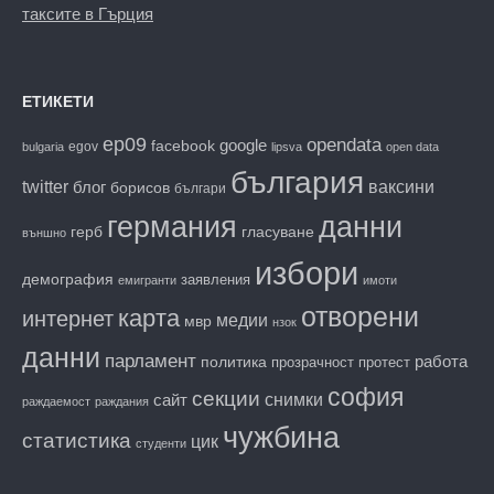
таксите в Гърция
ЕТИКЕТИ
ep09
opendata
facebook
google
egov
bulgaria
lipsva
open data
българия
twitter
блог
ваксини
борисов
българи
данни
германия
гласуване
герб
външно
избори
демография
заявления
емигранти
имоти
отворени
карта
интернет
медии
мвр
нзок
данни
парламент
работа
политика
прозрачност
протест
софия
секции
снимки
сайт
раждаемост
раждания
чужбина
статистика
цик
студенти