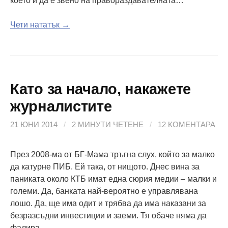
което и да е звено на правораздавателната…
Чети нататък →
Като за начало, накажете
журналистите
21 ЮНИ 2014
/
2 МИНУТИ ЧЕТЕНЕ
/
12 КОМЕНТАРА
През 2008-ма от БГ-Мама тръгна слух, който за малко
да катурне ПИБ. Ей така, от нищото. Днес вина за
паниката около КТБ имат една сюрия медии – малки и
големи. Да, банката най-вероятно е управлявана
лошо. Да, ще има одит и трябва да има наказани за
безразсъдни инвестиции и заеми. Тя обаче няма да
фалира…