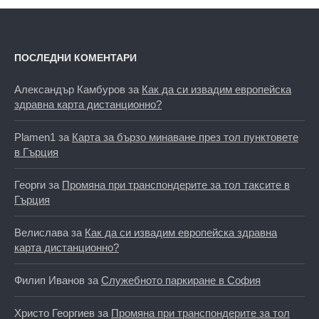
ПОСЛЕДНИ КОМЕНТАРИ
Александър Камбуров
за
Как да си извадим европейска
здравна карта дистанционно?
Plamen1
за
Карта за бързо минаване през тол пунктовете
в Гърция
Георги
за
Промяна при транспондерите за тол таксите в
Гърция
Велислава
за
Как да си извадим европейска здравна
карта дистанционно?
Филип Иванов
за
Служебното паркиране в София
Христо Георгиев
за
Промяна при транспондерите за тол