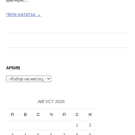
Чети нататък →
АРХИВ
Архив
АВГУСТ 2026
П
В
С
Ч
П
С
Н
1
2