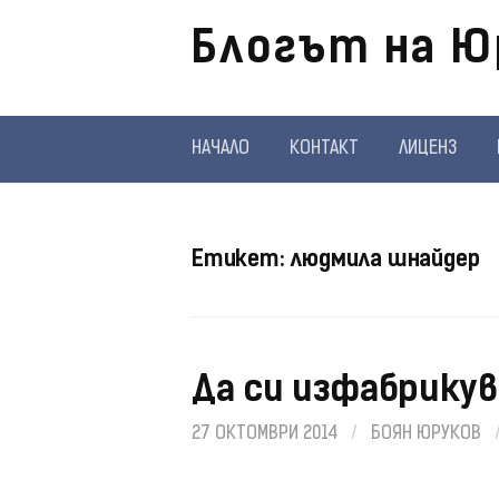
Отиди
Блогът на Ю
на
съдържанието
НАЧАЛО
КОНТАКТ
ЛИЦЕНЗ
Етикет:
людмила шнайдер
Да си изфабрикув
27 ОКТОМВРИ 2014
/
БОЯН ЮРУКОВ