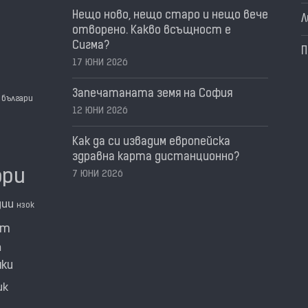
Нещо ново, нещо старо и нещо вече
Л
отворено. Какво всъщност е
Сигма?
П
17 ЮНИ 2026
Запечатаната земя на София
българи
12 ЮНИ 2026
Как да си извадим европейска
здравна карта дистанционно?
ори
7 ЮНИ 2026
дии
нзок
нт
а
мки
ик