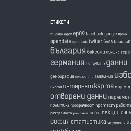
ЕТИКЕТИ
ep09
facebook
google
egov
bulgaria
lipsva
opendata
twitter
блог
борисов
open data
българия
ваксини
герб
външно
германия
данни
гласуване
изб
демография
заявления
емигранти
карта
интернет
ме
мвр
имоти
отворени данни
парламе
политика
работ
прозрачност
протест
секции
сни
сайт
раждаемост
раждания
софия
статистика
ц
студенти