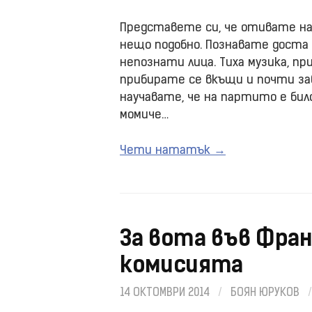
Представете си, че отивате на
нещо подобно. Познавате доста
непознати лица. Тиха музика, пр
прибирате се вкъщи и почти заб
научавате, че на партито е било
момиче…
Чети нататък →
За вота във Фран
комисията
14 ОКТОМВРИ 2014
/
БОЯН ЮРУКОВ