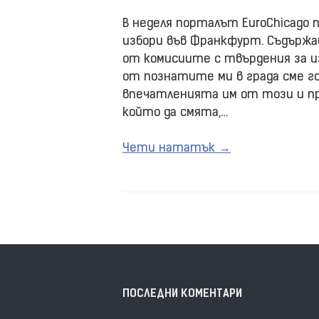
В неделя порталът EuroChicago
избори във Франкфурт. Съдърж
от комисиите с твърдения за и
от познатите ми в града сме го
впечатленията им от този и пр
който да смята,…
Чети нататък →
ПОСЛЕДНИ КОМЕНТАРИ