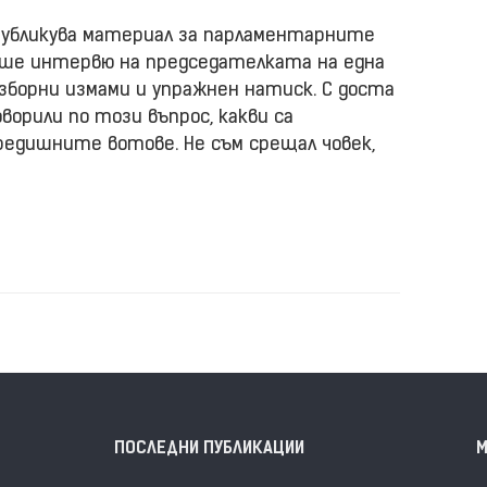
 публикува материал за парламентарните
аше интервю на председателката на една
зборни измами и упражнен натиск. С доста
ворили по този въпрос, какви са
едишните вотове. Не съм срещал човек,
ПОСЛЕДНИ ПУБЛИКАЦИИ
М