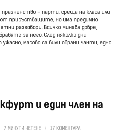
 празненство – парти, среща на класа или
 от присъстващите, но има предимно
иятни разговори. Всичко минава добре,
равяте за него. След няколко дни
 ужасно, масово са били обрани чанти, едно
кфурт и един член на
/
7 МИНУТИ ЧЕТЕНЕ
/
17 КОМЕНТАРА