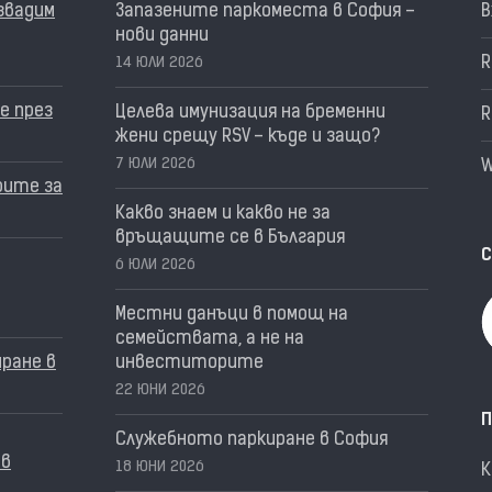
извадим
Запазените паркоместа в София –
В
нови данни
R
14 ЮЛИ 2026
е през
Целева имунизация на бременни
R
жени срещу RSV – къде и защо?
7 ЮЛИ 2026
W
рите за
Какво знаем и какво не за
връщащите се в България
С
6 ЮЛИ 2026
Местни данъци в помощ на
семействата, а не на
ране в
инвеститорите
22 ЮНИ 2026
П
Служебното паркиране в София
 в
18 ЮНИ 2026