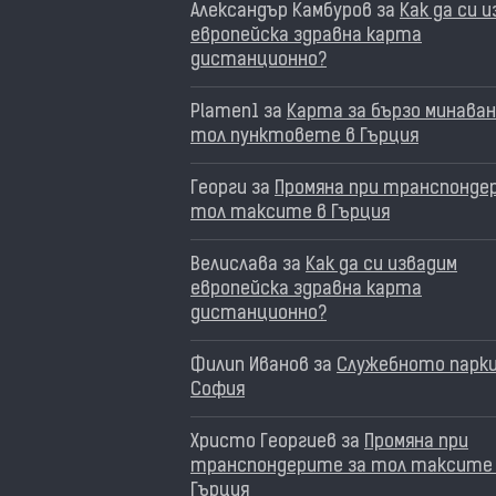
Александър Камбуров
за
Как да си 
европейска здравна карта
дистанционно?
Plamen1
за
Карта за бързо минаван
тол пунктовете в Гърция
Георги
за
Промяна при транспонде
тол таксите в Гърция
Велислава
за
Как да си извадим
европейска здравна карта
дистанционно?
Филип Иванов
за
Служебното парки
София
Христо Георгиев
за
Промяна при
транспондерите за тол таксите
Гърция