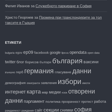
Филип Иванов
за
Служебното паркиране в София
Христо Георгиев
за
Промяна при транспондерите за тол
таксите в Гърция
ЕТИКЕТИ
ep09
opendata
facebook
google
egov
bulgaria
lipsva
open data
българия
twitter
блог
ваксини
борисов
българи
данни
германия
гласуване
герб
външно
избори
демография
заявления
емигранти
имоти
отворени
карта
интернет
медии
мвр
нзок
данни
парламент
работа
политика
прозрачност
протест
софия
секции
снимки
сайт
раждаемост
раждания