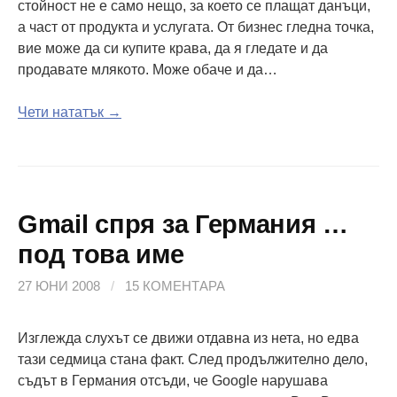
стойност не е само нещо, за което се плащат данъци,
а част от продукта и услугата. От бизнес гледна точка,
вие може да си купите крава, да я гледате и да
продавате млякото. Може обаче и да…
Чети нататък →
Gmail спря за Германия …
под това име
27 ЮНИ 2008
/
15 КОМЕНТАРА
Изглежда слухът се движи отдавна из нета, но едва
тази седмица стана факт. След продължително дело,
съдът в Германия отсъди, че Google нарушава