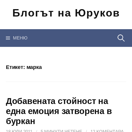
Отиди
Блогът на Юруков
на
съдържанието
Търсен
МЕНЮ
за:
Етикет:
марка
Добавената стойност на
една емоция затворена в
буркан
18 ЮЛИ 2011
/
5 МИНУТИ ЧЕТЕНЕ
/
12 КОМЕНТАРА