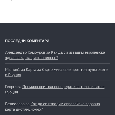
ПОСЛЕДНИ КОМЕНТАРИ
Александър Камбуров
за
Как да си извадим европейска
здравна карта дистанционно?
Plamen1
за
Карта за бързо минаване през тол пунктовете
в Гърция
Георги
за
Промяна при транспондерите за тол таксите в
Гърция
Велислава
за
Как да си извадим европейска здравна
карта дистанционно?