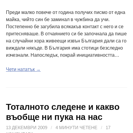
Преди малко повече от година получих писмо от една
майка, чийто син бе заминал в чужбина да учи.
Постепенно бе загубила всякакъв контакт с него и се
притесняваше. В отчаянието си бе започнала да пише
на случайни хора живеещи извън България дали са го
виждали някъде. В България има стотици безследно
изчезнали. Напоследък, покрай инициативността…
Чети нататък →
Тоталното следене и какво
въобще ни пука на нас
13 ДЕКЕМВРИ 2009
/
4 МИНУТИ ЧЕТЕНЕ
/
17