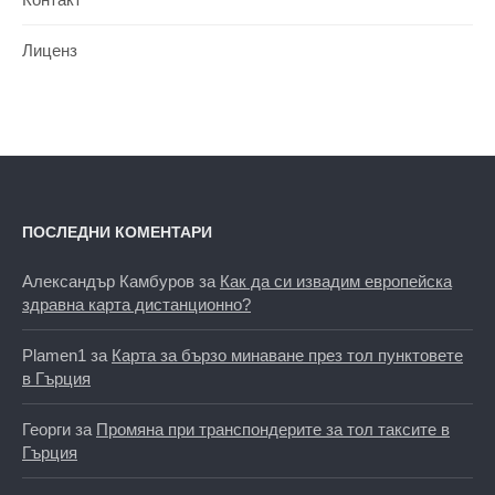
Лиценз
ПОСЛЕДНИ КОМЕНТАРИ
Александър Камбуров
за
Как да си извадим европейска
здравна карта дистанционно?
Plamen1
за
Карта за бързо минаване през тол пунктовете
в Гърция
Георги
за
Промяна при транспондерите за тол таксите в
Гърция