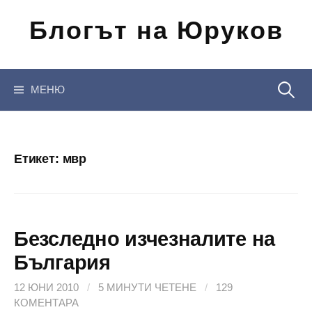
Отиди
Блогът на Юруков
на
съдържанието
Търсен
МЕНЮ
за:
Етикет:
мвр
Безследно изчезналите на
България
12 ЮНИ 2010
/
5 МИНУТИ ЧЕТЕНЕ
/
129
КОМЕНТАРА