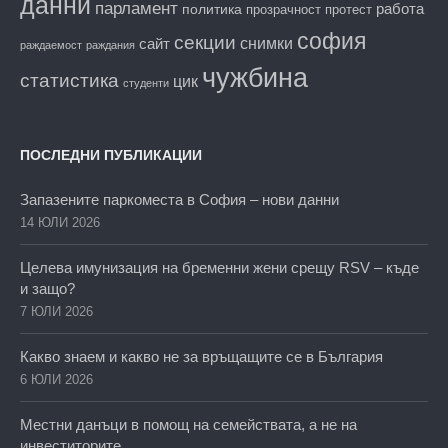
данни
парламент
работа
политика
прозрачност
протест
софия
секции
снимки
сайт
раждаемост
раждания
чужбина
статистика
цик
студенти
ПОСЛЕДНИ ПУБЛИКАЦИИ
Запазените паркоместа в София – нови данни
14 ЮЛИ 2026
Целева имунизация на бременни жени срещу RSV – къде
и защо?
7 ЮЛИ 2026
Какво знаем и какво не за връщащите се в България
6 ЮЛИ 2026
Местни данъци в помощ на семействата, а не на
инвеститорите