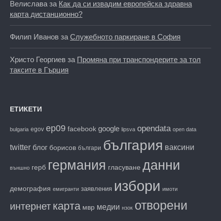
Велислава
за
Как да си извадим европейска здравна
карта дистанционно?
Филип Иванов
за
Служебното паркиране в София
Христо Георгиев
за
Промяна при транспондерите за тол
таксите в Гърция
ЕТИКЕТИ
ep09
opendata
facebook
google
egov
bulgaria
lipsva
open data
българия
twitter
блог
ваксини
борисов
българи
данни
германия
гласуване
герб
външно
избори
демография
заявления
емигранти
имоти
отворени
карта
интернет
медии
мвр
нзок