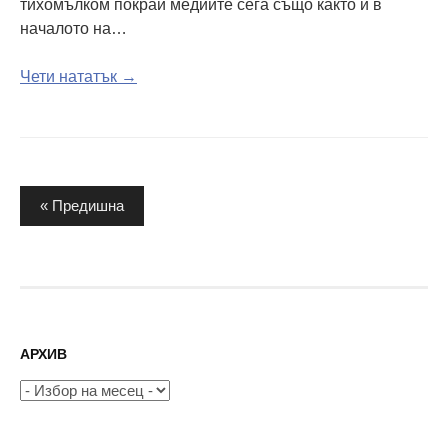
тихомълком покрай медиите сега също както и в
началото на…
Чети нататък →
Разделяне
« Предишна
на
публикациите
на
страници
АРХИВ
Архив