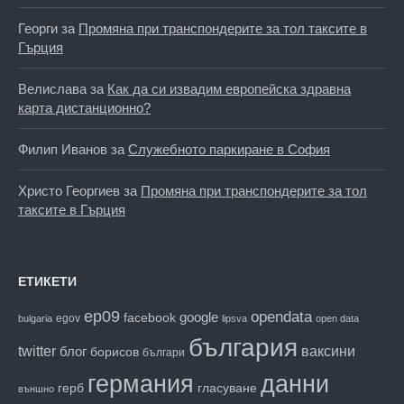
Георги
за
Промяна при транспондерите за тол таксите в
Гърция
Велислава
за
Как да си извадим европейска здравна
карта дистанционно?
Филип Иванов
за
Служебното паркиране в София
Христо Георгиев
за
Промяна при транспондерите за тол
таксите в Гърция
ЕТИКЕТИ
ep09
opendata
facebook
google
egov
bulgaria
lipsva
open data
българия
twitter
блог
ваксини
борисов
българи
данни
германия
гласуване
герб
външно