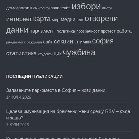
избори
демография
заявления
емигранти
имоти
отворени
карта
интернет
медии
мвр
нзок
данни
парламент
работа
политика
прозрачност
протест
софия
секции
снимки
сайт
раждаемост
раждания
чужбина
статистика
цик
студенти
ПОСЛЕДНИ ПУБЛИКАЦИИ
Запазените паркоместа в София – нови данни
14 ЮЛИ 2026
Целева имунизация на бременни жени срещу RSV – къде
и защо?
7 ЮЛИ 2026
Какво знаем и какво не за връщащите се в България