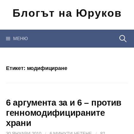
Отиди
Блогът на Юруков
на
съдържанието
Търсен
МЕНЮ
за:
Етикет:
модифициране
6 аргумента за и 6 – против
генномодифицираните
храни
30 ЯНУАРИ 2010
/
6 МИНУТИ ЧЕТЕНЕ
/
82