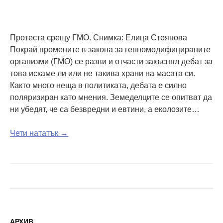
Протеста срещу ГМО. Снимка: Елица Стоянова
Покрай промените в закона за генномодифицираните
организми (ГМО) се разви и отчасти закъснял дебат за
това искаме ли или не такива храни на масата си.
Както много неща в политиката, дебата е силно
поляризиран като мнения. Земеделците се опитват да
ни убедят, че са безвредни и евтини, а еколозите…
Чети нататък →
АРХИВ