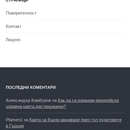
СТРАНИЦИ
Поверителност
Контакт
Лиценз
ПОСЛЕДНИ КОМЕНТАРИ
Александър Камбуров
за
Как да си извадим европейска
здравна карта дистанционно?
Plamen1
за
Карта за бързо минаване през тол пунктовете
в Гърция