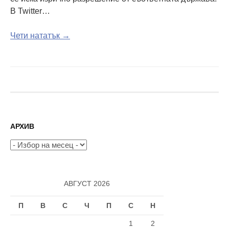
В Twitter…
Чети нататък →
АРХИВ
Архив
АВГУСТ 2026
П
В
С
Ч
П
С
Н
1
2