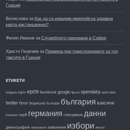
Гърция
Велислава
за
Как да си извадим европейска здравна
карта дистанционно?
Филип Иванов
за
Служебното паркиране в София
Христо Георгиев
за
Промяна при транспондерите за тол
таксите в Гърция
ЕТИКЕТИ
ep09
opendata
facebook
google
egov
bulgaria
lipsva
open data
българия
twitter
блог
ваксини
борисов
българи
данни
германия
гласуване
герб
външно
избори
демография
заявления
емигранти
имоти