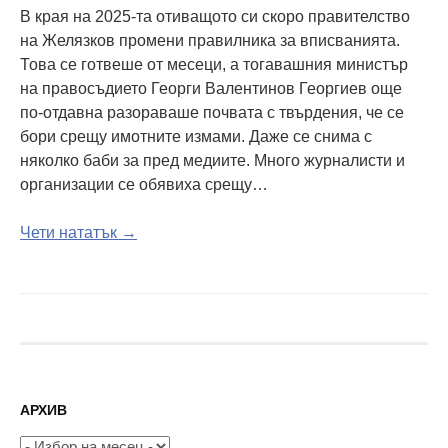
В края на 2025-та отиващото си скоро правителство
на Желязков промени правилника за вписванията.
Това се готвеше от месеци, а тогавашния министър
на правосъдието Георги Валентинов Георгиев още
по-отдавна разораваше почвата с твърдения, че се
бори срещу имотните измами. Даже се снима с
няколко баби за пред медиите. Много журналисти и
организации се обявиха срещу…
Чети нататък →
АРХИВ
Архив