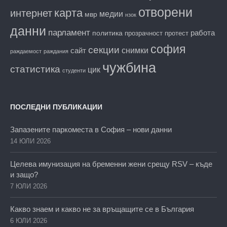
отворени
карта
интернет
медии
мвр
нзок
данни
парламент
работа
политика
прозрачност
протест
софия
секции
снимки
сайт
раждаемост
раждания
чужбина
статистика
цик
студенти
ПОСЛЕДНИ ПУБЛИКАЦИИ
Запазените паркоместа в София – нови данни
14 ЮЛИ 2026
Целева имунизация на бременни жени срещу RSV – къде
и защо?
7 ЮЛИ 2026
Какво знаем и какво не за връщащите се в България
6 ЮЛИ 2026