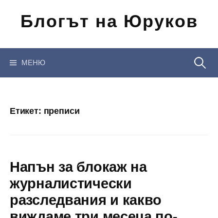
Отиди
Блогът на Юруков
на
съдържанието
Търсен
МЕНЮ
за:
Етикет:
преписи
Напън за блокаж на
журналистически
разследвания и какво
виждаме три месеца по-