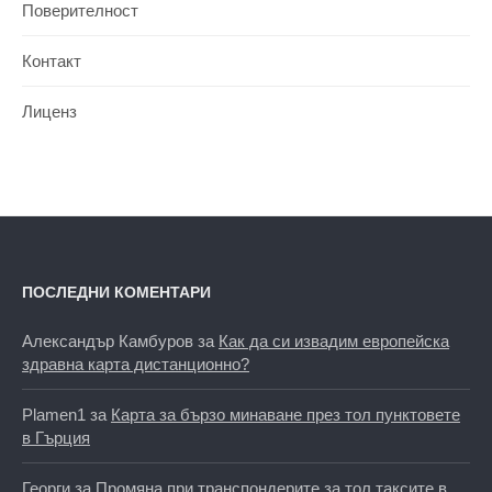
Поверителност
Контакт
Лиценз
ПОСЛЕДНИ КОМЕНТАРИ
Александър Камбуров
за
Как да си извадим европейска
здравна карта дистанционно?
Plamen1
за
Карта за бързо минаване през тол пунктовете
в Гърция
Георги
за
Промяна при транспондерите за тол таксите в