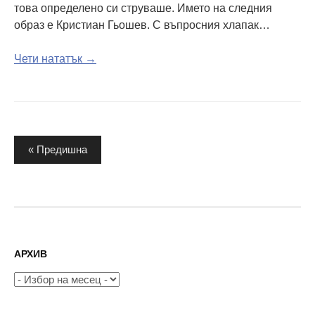
това определено си струваше. Името на следния
образ е Кристиан Гьошев. С въпросния хлапак…
Чети нататък →
Разделяне
« Предишна
на
публикациите
на
страници
АРХИВ
Архив