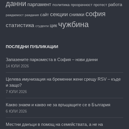
данни
парламент
работа
политика
прозрачност
протест
софия
секции
снимки
сайт
раждаемост
раждания
чужбина
статистика
цик
студенти
ПОСЛЕДНИ ПУБЛИКАЦИИ
Запазените паркоместа в София – нови данни
14 ЮЛИ 2026
Целева имунизация на бременни жени срещу RSV – къде
и защо?
7 ЮЛИ 2026
Какво знаем и какво не за връщащите се в България
6 ЮЛИ 2026
Местни данъци в помощ на семействата, а не на