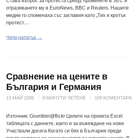
Става въпрос за протеста срещу промените в ЗЕС и
отразяването му в EuroNews, BBC и Reuters. Нашите
медии го споменаха със заглавия като „Тих и кротък
протест…
Чети нататък →
Сравнение на цените в
България и Германия
13 МАЙ 2008
/
8 МИНУТИ ЧЕТЕНЕ
/
109 КОМЕНТАРА
Източник: Grumbler@flickr Целите на проекта Excel
таблицата с данните, както и за въвеждане на нови
Участвали досега Когато си бях в България преди