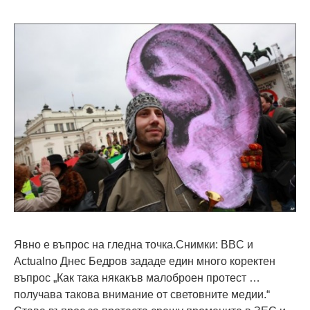
Явно е въпрос на гледна точка.Снимки: BBC и
Actualno Днес Бедров зададе един много коректен
въпрос „Как така някакъв малоброен протест …
получава такова внимание от световните медии.“