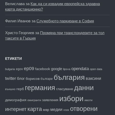
Велислава
за
Как да си извадим европейска здравна
карта дистанционно?
Филип Иванов
за
Служебното паркиране в София
Христо Георгиев
за
Промяна при транспондерите за тол
таксите в Гърция
ЕТИКЕТИ
ep09
opendata
facebook
google
egov
bulgaria
lipsva
open data
българия
twitter
блог
ваксини
борисов
българи
данни
германия
гласуване
герб
външно
избори
демография
заявления
емигранти
имоти
отворени
карта
интернет
медии
мвр
нзок