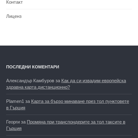
Контакт
Лиценз
ПОСЛЕДНИ КОМЕНТАРИ
Александър Камбуров
за
Как да си извадим европейска
здравна карта дистанционно?
Plamen1
за
Карта за бързо минаване през тол пунктовете
в Гърция
Георги
за
Промяна при транспондерите за тол таксите в
Гърция