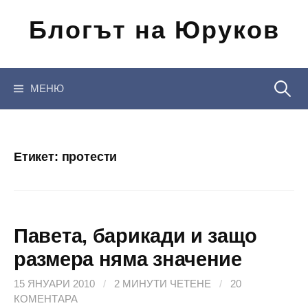
Отиди
Блогът на Юруков
на
съдържанието
Търсен
МЕНЮ
за:
Етикет:
протести
Павета, барикади и защо
размера няма значение
15 ЯНУАРИ 2010
/
2 МИНУТИ ЧЕТЕНЕ
/
20
КОМЕНТАРА