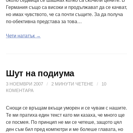
около седмица се шашнах колко са скочили цените. В
Германия също са високи и продължават да се качват,
но имах чувството, че са почти същите. За да получа
по-обективна представа за това…
Чети нататък →
Шут на подиума
3 НОЕМВРИ 2007
/
2 МИНУТИ ЧЕТЕНЕ
/
10
КОМЕНТАРА
Снощи се връщам вкъщи уморен и се чувам с нашите.
Те ми пратиха един текст като ми казаха, че много ще
се посмея. По принцип не ми се четеше, защото цял
ден съм бил пред компютри и ме болеше главата, но