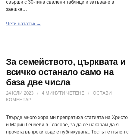
свърши с 30-тина свалени таблици и затъване в
заешка…
Чети нататък →
За семейството, църквата и
всичко останало само на
база две числа
24 ЮЛИ 2023
/
4 МИНУТИ ЧЕТЕНЕ
/
ОСТАВИ
КОМЕНТАР
Твърде много хора ми препратиха статията на Христо
и Марин Генчеви в Гласове, за да се накарам да я
прочета въпреки къде е публикувана. Тестът е пълен с