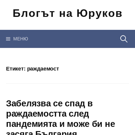
Отиди
Блогът на Юруков
на
съдържанието
Търсен
МЕНЮ
за:
Етикет:
раждаемост
Забелязва се спад в
раждаемостта след
пандемията и може би не
засяга България