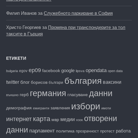
Филип Иванов
за
Служебното паркиране в София
Христо Георгиев
за
Промяна при транспондерите за тол
таксите в Гърция
ЕТИКЕТИ
ep09
opendata
facebook
google
egov
bulgaria
lipsva
open data
българия
twitter
блог
ваксини
борисов
българи
данни
германия
гласуване
герб
външно
избори
демография
заявления
емигранти
имоти
отворени
карта
интернет
медии
мвр
нзок
данни
парламент
работа
политика
прозрачност
протест