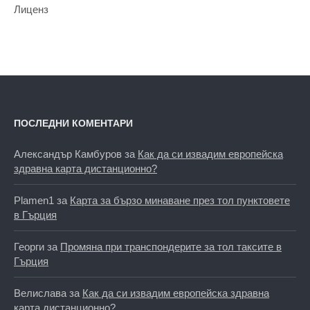
Лиценз
ПОСЛЕДНИ КОМЕНТАРИ
Александър Камбуров
за
Как да си извадим европейска
здравна карта дистанционно?
Plamen1
за
Карта за бързо минаване през тол пунктовете
в Гърция
Георги
за
Промяна при транспондерите за тол таксите в
Гърция
Велислава
за
Как да си извадим европейска здравна
карта дистанционно?