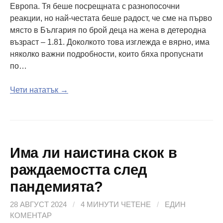
Европа. Тя беше посрещната с разнопосочни
реакции, но най-честата беше радост, че сме на първо
място в България по брой деца на жена в детеродна
възраст – 1.81. Доколкото това изглежда е вярно, има
няколко важни подробности, които бяха пропуснати
по…
Чети нататък →
Има ли наистина скок в
раждаемостта след
пандемията?
28 АВГУСТ 2024
/
4 МИНУТИ ЧЕТЕНЕ
/
ЕДИН
КОМЕНТАР