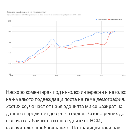
Наскоро коментирах под няколко интересни и няколко
най-малкото подвеждащи поста на тема демография.
Усетих се, че част от наблюденията ми се базират на
данни от преди пет до десет години. Затова реших да
включа в таблиците си последните от НСИ,
включително преброяването. По традиция това пак