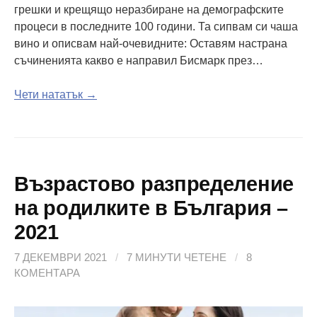
грешки и крещящо неразбиране на демографските
процеси в последните 100 години. Та сипвам си чаша
вино и описвам най-очевидните: Оставям настрана
съчиненията какво е направил Бисмарк през…
Чети нататък →
Възрастово разпределение
на родилките в България –
2021
7 ДЕКЕМВРИ 2021
/
7 МИНУТИ ЧЕТЕНЕ
/
8
КОМЕНТАРА