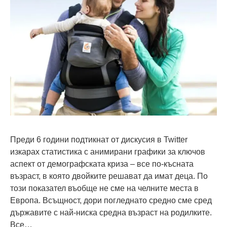
Преди 6 години подтикнат от дискусия в Twitter
изкарах статистика с анимирани графики за ключов
аспект от демографската криза – все по-късната
възраст, в която двойките решават да имат деца. По
този показател въобще не сме на челните места в
Европа. Всъщност, дори погледнато средно сме сред
държавите с най-ниска средна възраст на родилките.
Все…