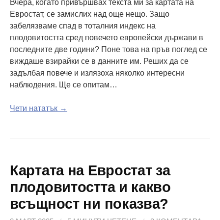
Вчера, когато привършвах текста ми за картата на
Евростат, се замислих над още нещо. Защо
забелязваме спад в тоталния индекс на
плодовитостта сред повечето европейски държави в
последните две години? Поне това на пръв поглед се
виждаше взирайки се в данните им. Реших да се
задълбая повече и излязоха няколко интересни
наблюдения. Ще се опитам…
Чети нататък →
Картата на Евростат за
плодовитостта и какво
всъщност ни показва?