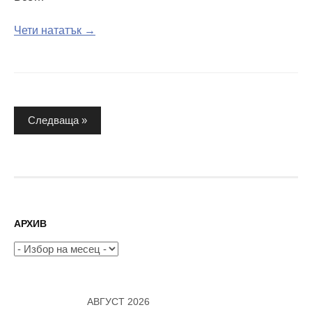
Чети нататък →
Разделяне
Следваща »
на
публикациите
на
страници
АРХИВ
Архив
АВГУСТ 2026