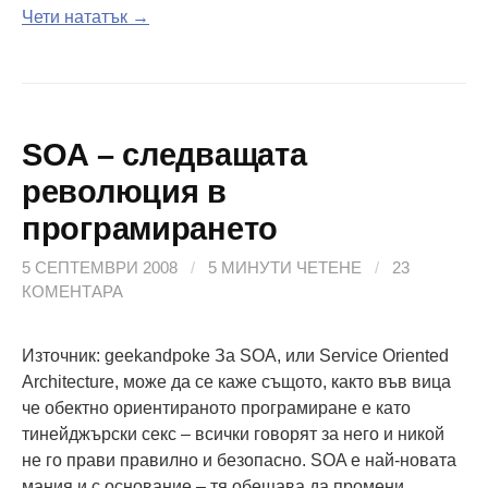
Чети нататък →
SOA – следващата
революция в
програмирането
5 СЕПТЕМВРИ 2008
/
5 МИНУТИ ЧЕТЕНЕ
/
23
КОМЕНТАРА
Източник: geekandpoke За SOA, или Service Oriented
Architecture, може да се каже същото, както във вица
че обектно ориентираното програмиране е като
тинейджърски секс – всички говорят за него и никой
не го прави правилно и безопасно. SOA е най-новата
мания и с основание – тя обещава да промени