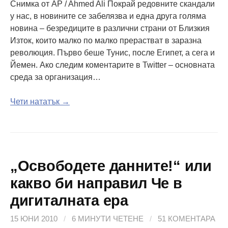
Снимка от AP / Ahmed Ali Покрай редовните скандали
у нас, в новините се забелязва и една друга голяма
новина – безредиците в различни страни от Близкия
Изток, които малко по малко прерастват в заразна
революция. Първо беше Тунис, после Египет, а сега и
Йемен. Ако следим коментарите в Twitter – основната
среда за организация…
Чети нататък →
„Освободете данните!“ или
какво би направил Че в
дигиталната ера
15 ЮНИ 2010
/
6 МИНУТИ ЧЕТЕНЕ
/
51 КОМЕНТАРА