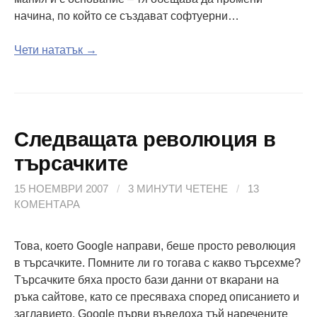
начина, по който се създават софтуерни…
Чети нататък →
Следващата революция в
търсачките
15 НОЕМВРИ 2007
/
3 МИНУТИ ЧЕТЕНЕ
/
13
КОМЕНТАРА
Това, което Google направи, беше просто революция
в търсачките. Помните ли го тогава с какво търсехме?
Търсачките бяха просто бази данни от вкарани на
ръка сайтове, като се пресяваха според описанието и
заглавието. Google първи въведоха тъй наречените