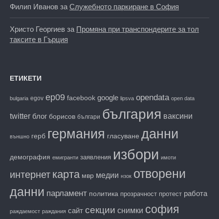
Филип Иванов
за
Служебното паркиране в София
Христо Георгиев
за
Промяна при транспондерите за тол
таксите в Гърция
ЕТИКЕТИ
ep09
opendata
facebook
google
egov
bulgaria
lipsva
open data
българия
twitter
блог
ваксини
борисов
българи
данни
германия
гласуване
герб
външно
избори
демография
заявления
емигранти
имоти
отворени
карта
интернет
медии
мвр
нзок
данни
парламент
работа
политика
прозрачност
протест
софия
секции
снимки
сайт
раждаемост
раждания