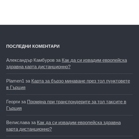
ПОСЛЕДНИ КОМЕНТАРИ
Александър Камбуров
за
Как да си извадим европейска
здравна карта дистанционно?
Plamen1
за
Карта за бързо минаване през тол пунктовете
в Гърция
Георги
за
Промяна при транспондерите за тол таксите в
Гърция
Велислава
за
Как да си извадим европейска здравна
карта дистанционно?