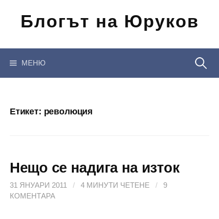
Отиди
Блогът на Юруков
на
съдържанието
Търсен
МЕНЮ
за:
Етикет:
революция
Нещо се надига на изток
31 ЯНУАРИ 2011
/
4 МИНУТИ ЧЕТЕНЕ
/
9
КОМЕНТАРА