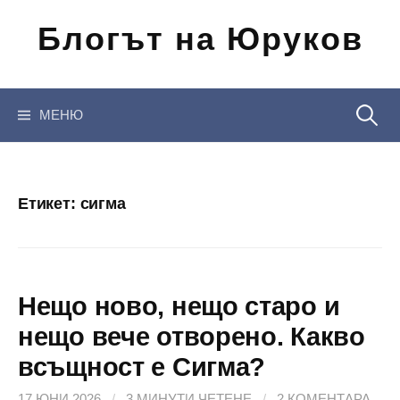
Отиди
Блогът на Юруков
на
съдържанието
Търсен
МЕНЮ
за:
Етикет:
сигма
Нещо ново, нещо старо и
нещо вече отворено. Какво
всъщност е Сигма?
17 ЮНИ 2026
/
3 МИНУТИ ЧЕТЕНЕ
/
2 КОМЕНТАРА