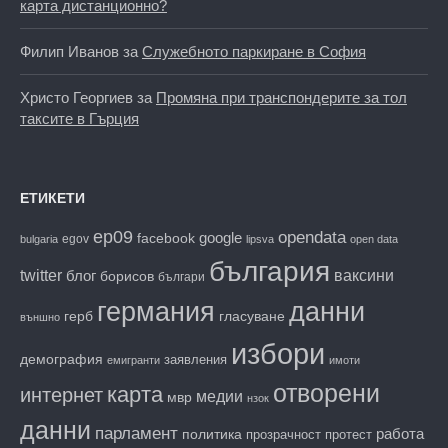
карта дистанционно?
Филип Иванов
за
Служебното паркиране в София
Христо Георгиев
за
Промяна при транспондерите за тол
таксите в Гърция
ЕТИКЕТИ
ep09
opendata
facebook
google
egov
bulgaria
lipsva
open data
българия
twitter
блог
ваксини
борисов
българи
данни
германия
гласуване
герб
външно
избори
демография
заявления
емигранти
имоти
отворени
карта
интернет
медии
мвр
нзок
данни
парламент
работа
политика
прозрачност
протест