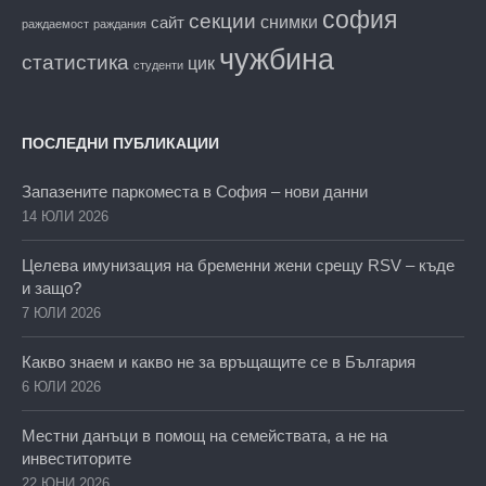
софия
секции
снимки
сайт
раждаемост
раждания
чужбина
статистика
цик
студенти
ПОСЛЕДНИ ПУБЛИКАЦИИ
Запазените паркоместа в София – нови данни
14 ЮЛИ 2026
Целева имунизация на бременни жени срещу RSV – къде
и защо?
7 ЮЛИ 2026
Какво знаем и какво не за връщащите се в България
6 ЮЛИ 2026
Местни данъци в помощ на семействата, а не на
инвеститорите
22 ЮНИ 2026