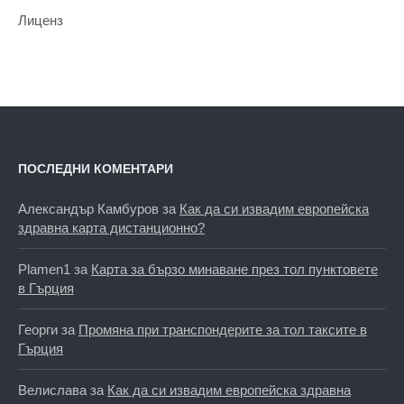
Лиценз
ПОСЛЕДНИ КОМЕНТАРИ
Александър Камбуров
за
Как да си извадим европейска
здравна карта дистанционно?
Plamen1
за
Карта за бързо минаване през тол пунктовете
в Гърция
Георги
за
Промяна при транспондерите за тол таксите в
Гърция
Велислава
за
Как да си извадим европейска здравна