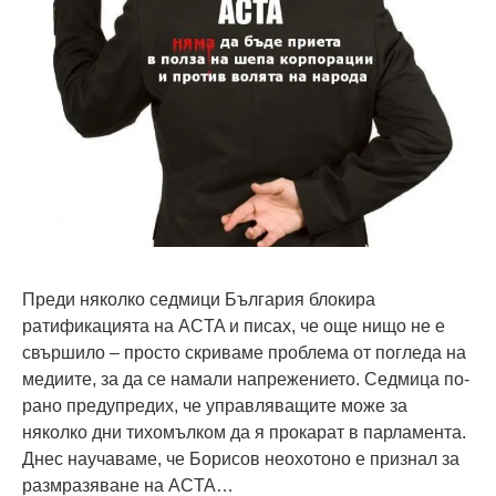
Преди няколко седмици България блокира
ратификацията на ACTA и писах, че още нищо не е
свършило – просто скриваме проблема от погледа на
медиите, за да се намали напрежението. Седмица по-
рано предупредих, че управляващите може за
няколко дни тихомълком да я прокарат в парламента.
Днес научаваме, че Борисов неохотоно е признал за
размразяване на ACTA…