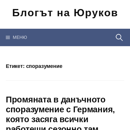
Отиди
Блогът на Юруков
на
съдържанието
Търсен
МЕНЮ
за:
Етикет:
споразумение
Промяната в данъчното
споразумение с Германия,
която засяга всички
работещи сезонно там