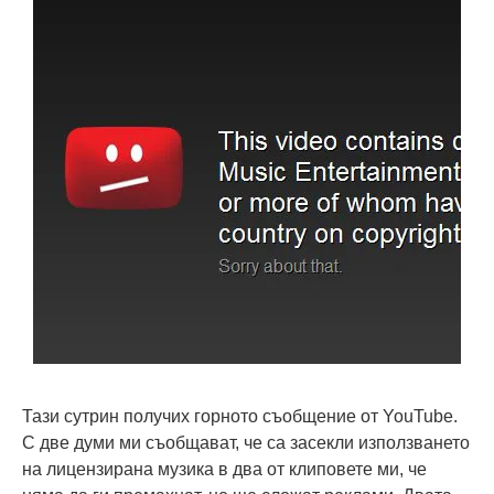
Тази сутрин получих горното съобщение от YouTube.
С две думи ми съобщават, че са засекли използването
на лицензирана музика в два от клиповете ми, че