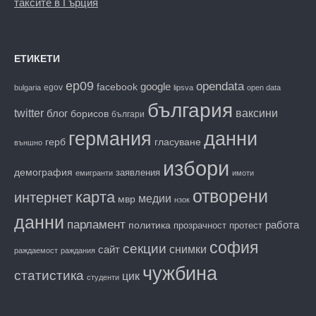
таксите в Гърция
ЕТИКЕТИ
ep09
opendata
facebook
google
egov
bulgaria
lipsva
open data
българия
twitter
блог
ваксини
борисов
българи
данни
германия
гласуване
герб
външно
избори
демография
заявления
емигранти
имоти
отворени
карта
интернет
медии
мвр
нзок
данни
парламент
работа
политика
прозрачност
протест
софия
секции
снимки
сайт
раждаемост
раждания
чужбина
статистика
цик
студенти