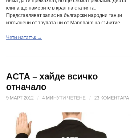
няма да ги премахнат, но ще сложат реклами. Двата
клипа ще намерите в края на статията.
Представляват запис на български народни танци
изпълнени от трупата ни от Mannhaim на събитие…
Чети нататък →
ACTA – хайде всичко
отначало
9 МАРТ 2012
/
4 МИНУТИ ЧЕТЕНЕ
/
23 КОМЕНТАРА