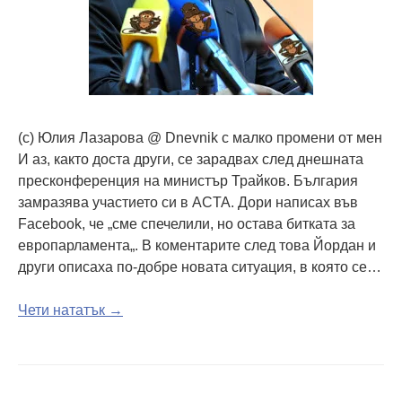
(c) Юлия Лазарова @ Dnevnik с малко промени от мен
И аз, както доста други, се зарадвах след днешната
пресконференция на министър Трайков. България
замразява участието си в ACTA. Дори написах във
Facebook, че „сме спечелили, но остава битката за
европарламента„. В коментарите след това Йордан и
други описаха по-добре новата ситуация, в която се…
Чети нататък →