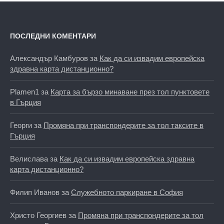
ПОСЛЕДНИ КОМЕНТАРИ
Александър Камбуров
за
Как да си извадим европейска
здравна карта дистанционно?
Plamen1
за
Карта за бързо минаване през тол пунктовете
в Гърция
Георги
за
Промяна при транспондерите за тол таксите в
Гърция
Велислава
за
Как да си извадим европейска здравна
карта дистанционно?
Филип Иванов
за
Служебното паркиране в София
Христо Георгиев
за
Промяна при транспондерите за тол