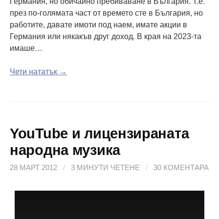
Германия, но обичайно пребиваване в България. Т.е.
през по-голямата част от времето сте в България, но
работите, давате имоти под наем, имате акции в
Германия или някакъв друг доход. В края на 2023-та
имаше…
Чети нататък →
YouTube и лицензираната
народна музика
28 МАРТ 2012
/
3 МИНУТИ ЧЕТЕНЕ
/
30 КОМЕНТАРА