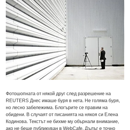
Фотошопната от някой друг след разрешение на
REUTERS Днес имаше буря в нета. Не голяма буря,
но лесно забележима. Блогърите се правим на
обидени. В случаят от писанията на някоя си Елена
Кодинова. Текстът не бихме му обърнали внимание,
ако не беше публикуван в WebCafe. Дълъг е точно