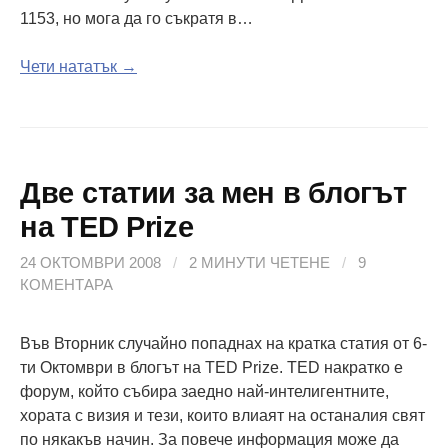
1153, но мога да го съкратя в…
Чети нататък →
Две статии за мен в блогът
на TED Prize
24 ОКТОМВРИ 2008
/
2 МИНУТИ ЧЕТЕНЕ
/
9
КОМЕНТАРА
Във Вторник случайно попаднах на кратка статия от 6-
ти Октомври в блогът на TED Prize. TED накратко е
форум, който събира заедно най-интелигентните,
хората с визия и тези, които влиаят на останалия свят
по някакъв начин. За повече информация може да