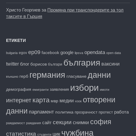
Христо Георгиев
за
Промяна при транспондерите за тол
таксите в Гърция
ЕТИКЕТИ
ep09
opendata
facebook
google
egov
bulgaria
lipsva
open data
българия
twitter
блог
ваксини
борисов
българи
данни
германия
гласуване
герб
външно
избори
демография
заявления
емигранти
имоти
отворени
карта
интернет
медии
мвр
нзок
данни
парламент
работа
политика
прозрачност
протест
софия
секции
снимки
сайт
раждаемост
раждания
чужбина
статистика
цик
студенти