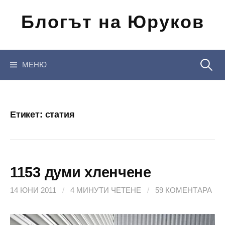
Отиди
Блогът на Юруков
на
съдържанието
Търсен
МЕНЮ
за:
Етикет:
статия
1153 думи хленчене
14 ЮНИ 2011
/
4 МИНУТИ ЧЕТЕНЕ
/
59 КОМЕНТАРА