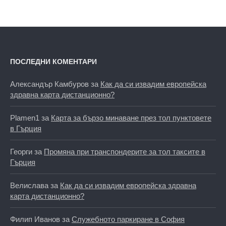
ПОСЛЕДНИ КОМЕНТАРИ
Александър Камбуров
за
Как да си извадим европейска
здравна карта дистанционно?
Plamen1
за
Карта за бързо минаване през тол пунктовете
в Гърция
Георги
за
Промяна при транспондерите за тол таксите в
Гърция
Велислава
за
Как да си извадим европейска здравна
карта дистанционно?
Филип Иванов
за
Служебното паркиране в София