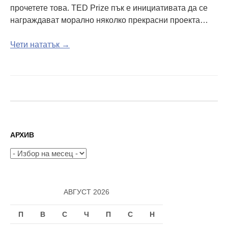
прочетете това. TED Prize пък е инициативата да се
награждават морално няколко прекрасни проекта…
Чети нататък →
АРХИВ
Архив
АВГУСТ 2026
П
В
С
Ч
П
С
Н